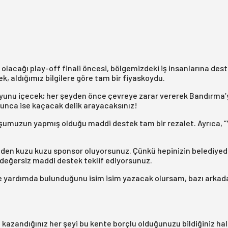
olacağı play-off finali öncesi, bölgemizdeki iş insanlarına des
, aldığımız bilgilere göre tam bir fiyaskoydu.
uyunu içecek; her şeyden önce çevreye zarar vererek Bandırma’
unca ise kaçacak delik arayacaksınız!
luşumuzun yapmış olduğu maddi destek tam bir rezalet. Ayrıca, 
tmeden kuzu kuzu sponsor oluyorsunuz. Çünkü hepinizin belediye
 değersiz maddi destek teklif ediyorsunuz.
yardımda bulunduğunu isim isim yazacak olursam, bazı arkadaş
, kazandığınız her şeyi bu kente borçlu olduğunuzu bildiğiniz 