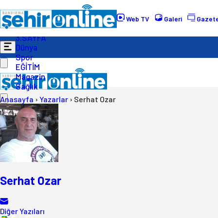
Gündem
Ekonomi
Web TV
Galeri
Gazete
Politika
3.SAYFA
Dünya
Spor
EĞİTİM
Magazin
Sağlık
Anasayfa
›
Yazarlar
›
Serhat Ozar
Serhat Ozar
Diğer Yazıları