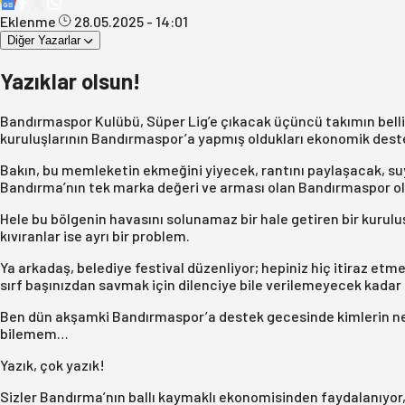
Eklenme
28.05.2025 - 14:01
Diğer Yazarlar
Yazıklar olsun!
Bandırmaspor Kulübü, Süper Lig’e çıkacak üçüncü takımın belli 
kuruluşlarının Bandırmaspor’a yapmış oldukları ekonomik destek
Bakın, bu memleketin ekmeğini yiyecek, rantını paylaşacak, s
Bandırma’nın tek marka değeri ve arması olan Bandırmaspor ol
Hele bu bölgenin havasını solunamaz bir hale getiren bir kuru
kıvıranlar ise ayrı bir problem.
Ya arkadaş, belediye festival düzenliyor; hepiniz hiç itiraz e
sırf başınızdan savmak için dilenciye bile verilemeyecek kadar
Ben dün akşamki Bandırmaspor’a destek gecesinde kimlerin ne 
bilemem…
Yazık, çok yazık!
Sizler Bandırma’nın ballı kaymaklı ekonomisinden faydalanıyor