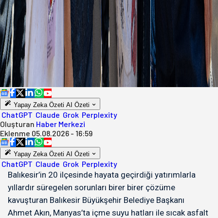
Yapay Zeka Özeti
AI Özeti
ChatGPT
Claude
Grok
Perplexity
Oluşturan
Haber Merkezi
Eklenme
05.08.2026 - 16:59
Yapay Zeka Özeti
AI Özeti
ChatGPT
Claude
Grok
Perplexity
Balıkesir’in 20 ilçesinde hayata geçirdiği yatırımlarla
yıllardır süregelen sorunları birer birer çözüme
kavuşturan Balıkesir Büyükşehir Belediye Başkanı
Ahmet Akın, Manyas’ta içme suyu hatları ile sıcak asfalt