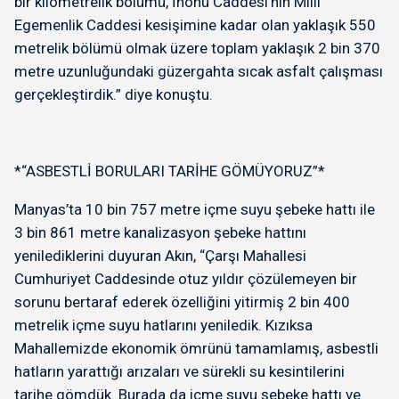
bir kilometrelik bölümü, İnönü Caddesi’nin Milli
Egemenlik Caddesi kesişimine kadar olan yaklaşık 550
metrelik bölümü olmak üzere toplam yaklaşık 2 bin 370
metre uzunluğundaki güzergahta sıcak asfalt çalışması
gerçekleştirdik.” diye konuştu.
*“ASBESTLİ BORULARI TARİHE GÖMÜYORUZ”*
Manyas’ta 10 bin 757 metre içme suyu şebeke hattı ile
3 bin 861 metre kanalizasyon şebeke hattını
yenilediklerini duyuran Akın, “Çarşı Mahallesi
Cumhuriyet Caddesinde otuz yıldır çözülemeyen bir
sorunu bertaraf ederek özelliğini yitirmiş 2 bin 400
metrelik içme suyu hatlarını yeniledik. Kızıksa
Mahallemizde ekonomik ömrünü tamamlamış, asbestli
hatların yarattığı arızaları ve sürekli su kesintilerini
tarihe gömdük. Burada da içme suyu şebeke hattı ve