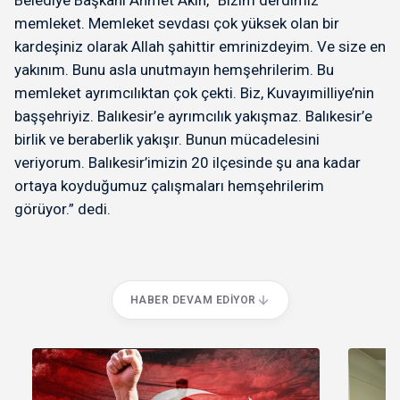
Belediye Başkanı Ahmet Akın, “Bizim derdimiz
memleket. Memleket sevdası çok yüksek olan bir
kardeşiniz olarak Allah şahittir emrinizdeyim. Ve size en
yakınım. Bunu asla unutmayın hemşehrilerim. Bu
memleket ayrımcılıktan çok çekti. Biz, Kuvayımilliye’nin
başşehriyiz. Balıkesir’e ayrımcılık yakışmaz. Balıkesir’e
birlik ve beraberlik yakışır. Bunun mücadelesini
veriyorum. Balıkesir’imizin 20 ilçesinde şu ana kadar
ortaya koyduğumuz çalışmaları hemşehrilerim
görüyor.” dedi.
HABER DEVAM EDIYOR