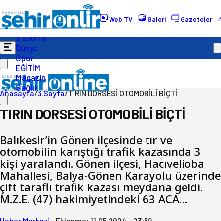
Gündem
Ekonomi
Web TV
Galeri
Gazeteler
Politika
3.SAYFA
Dünya
Spor
EĞİTİM
Magazin
Sağlık
Anasayfa
/
3.Sayfa
/
TIRIN DORSESİ OTOMOBİLİ BİÇTİ
TIRIN DORSESİ OTOMOBİLİ BİÇTİ
Balıkesir’in Gönen ilçesinde tır ve
otomobilin karıştığı trafik kazasında 3
kişi yaralandı. Gönen ilçesi, Hacıvelioba
Mahallesi, Balya-Gönen Karayolu üzerinde
çift taraflı trafik kazası meydana geldi.
M.Z.E. (47) hakimiyetindeki 63 ACA…
Haber Merkezi
•
Eklenme:
11.05.2024 - 23:59