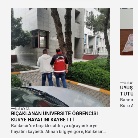
3.SAYF
UYUŞT
TUTUK
Bandırma
Büro Amir
3.SAYFA
esnasınd
BIÇAKLANAN ÜNİVERSİTE ÖĞRENCİSİ
KURYE HAYATINI KAYBETTİ
Balıkesir'de bıçaklı saldırıya uğrayan kurye
hayatını kaybetti. Alınan bilgiye göre, Balıkesir
Üniversitesi Turizm ve...