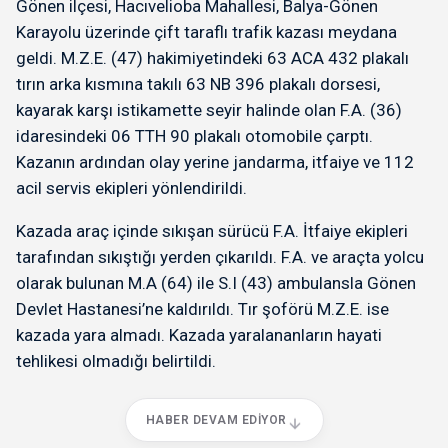
Gönen ilçesi, Hacıvelioba Mahallesi, Balya-Gönen
Karayolu üzerinde çift taraflı trafik kazası meydana
geldi. M.Z.E. (47) hakimiyetindeki 63 ACA 432 plakalı
tırın arka kısmına takılı 63 NB 396 plakalı dorsesi,
kayarak karşı istikamette seyir halinde olan F.A. (36)
idaresindeki 06 TTH 90 plakalı otomobile çarptı.
Kazanın ardından olay yerine jandarma, itfaiye ve 112
acil servis ekipleri yönlendirildi.
Kazada araç içinde sıkışan sürücü F.A. İtfaiye ekipleri
tarafından sıkıştığı yerden çıkarıldı. F.A. ve araçta yolcu
olarak bulunan M.A (64) ile S.I (43) ambulansla Gönen
Devlet Hastanesi’ne kaldırıldı. Tır şoförü M.Z.E. ise
kazada yara almadı. Kazada yaralananların hayati
tehlikesi olmadığı belirtildi.
HABER DEVAM EDIYOR