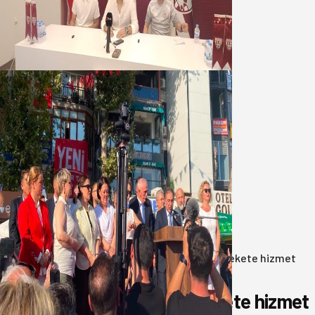
geleceğini, kulübün ekonomisini
düşündük
07 Ağustos 2026
Yeni Parti Bandırma Teşkilatı kuruldu
06 Ağustos 2026
Anasayfa
/
Gündem
/
Akın: Benim derdim memlekete hizmet
hemşerim!
Akın: Benim derdim memlekete hizmet