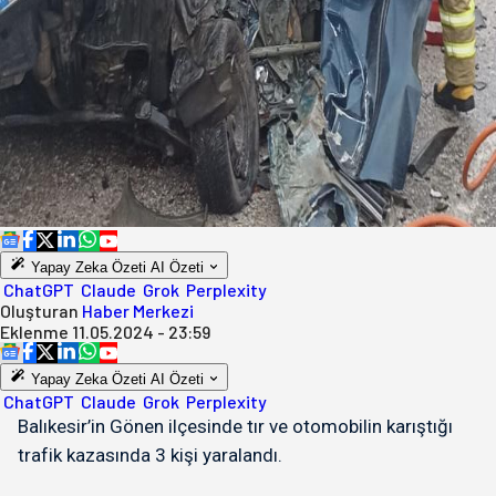
Yapay Zeka Özeti
AI Özeti
ChatGPT
Claude
Grok
Perplexity
Oluşturan
Haber Merkezi
Eklenme
11.05.2024 - 23:59
Yapay Zeka Özeti
AI Özeti
ChatGPT
Claude
Grok
Perplexity
Balıkesir’in Gönen ilçesinde tır ve otomobilin karıştığı
trafik kazasında 3 kişi yaralandı.