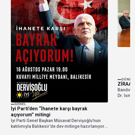
GÜNDE
ZİRAAT
Bandırma
Dr. İsmai
inşa faali
GENEL
İyi Parti’den “İhanete karşı bayrak
açıyorum” mitingi
İyi Parti Genel Başkan Müsavat Dervişoğlu'nun
katılımıyla Balıkesir'de dev mitinge hazırlanıyor.
"İhanete karşı bayrak...