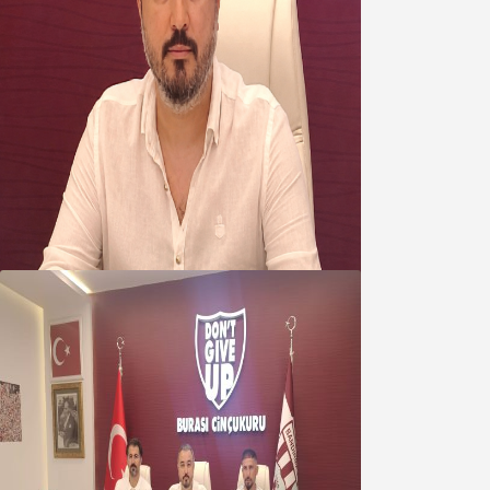
Oğuzbeyi’nden Balıkesirspor
yönetimine cevap : Herkes kendine
yakışanı yapar, buluttan nem
kapmayın!
07 Ağustos 2026
Oğuzbeyi : Transferlerde takımın