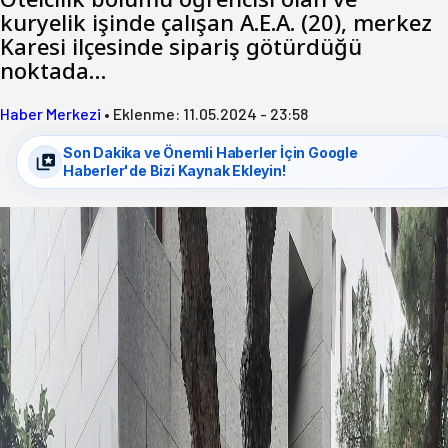
kuryelik işinde çalışan A.E.A. (20), merkez
Karesi ilçesinde sipariş götürdüğü
noktada…
Haber Merkezi
•
Eklenme:
11.05.2024 - 23:58
Son Dakika ve Önemli Haberler İçin Google
Haberler'de Bizi Kaynak Ekleyin!