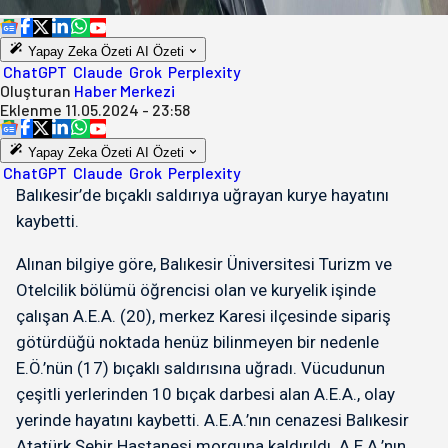
Yapay Zeka Özeti
AI Özeti
ChatGPT
Claude
Grok
Perplexity
Oluşturan
Haber Merkezi
Eklenme
11.05.2024 - 23:58
Yapay Zeka Özeti
AI Özeti
ChatGPT
Claude
Grok
Perplexity
Balıkesir’de bıçaklı saldırıya uğrayan kurye hayatını
kaybetti.
Alınan bilgiye göre, Balıkesir Üniversitesi Turizm ve
Otelcilik bölümü öğrencisi olan ve kuryelik işinde
çalışan A.E.A. (20), merkez Karesi ilçesinde sipariş
götürdüğü noktada henüz bilinmeyen bir nedenle
E.Ö.’nün (17) bıçaklı saldırısına uğradı. Vücudunun
çeşitli yerlerinden 10 bıçak darbesi alan A.E.A., olay
yerinde hayatını kaybetti. A.E.A.’nın cenazesi Balıkesir
Atatürk Şehir Hastanesi morguna kaldırıldı. A.E.A.’nın