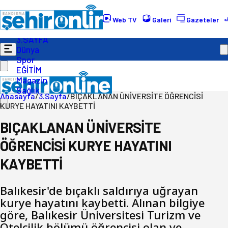
Gündem
Ekonomi
Web TV
Galeri
Gazeteler
Politika
3.SAYFA
Dünya
Spor
EĞİTİM
Magazin
Sağlık
Anasayfa
/
3.Sayfa
/
BIÇAKLANAN ÜNİVERSİTE ÖĞRENCİSİ
KURYE HAYATINI KAYBETTİ
BIÇAKLANAN ÜNİVERSİTE
ÖĞRENCİSİ KURYE HAYATINI
KAYBETTİ
Balıkesir'de bıçaklı saldırıya uğrayan
kurye hayatını kaybetti. Alınan bilgiye
göre, Balıkesir Üniversitesi Turizm ve
Otelcilik bölümü öğrencisi olan ve