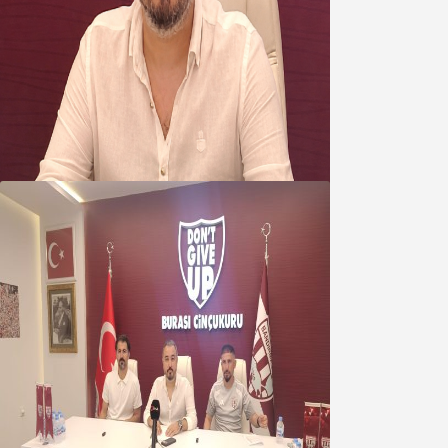
Oğuzbeyi’nden Balıkesirspor
yönetimine cevap : Herkes kendine
yakışanı yapar, buluttan nem
kapmayın!
07 Ağustos 2026
Oğuzbeyi : Transferlerde takımın
geleceğini, kulübün ekonomisini
düşündük