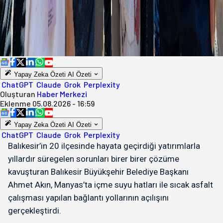
Yapay Zeka Özeti
AI Özeti
ChatGPT
Claude
Grok
Perplexity
Oluşturan
Haber Merkezi
Eklenme
05.08.2026 - 16:59
Yapay Zeka Özeti
AI Özeti
ChatGPT
Claude
Grok
Perplexity
Balıkesir’in 20 ilçesinde hayata geçirdiği yatırımlarla
yıllardır süregelen sorunları birer birer çözüme
kavuşturan Balıkesir Büyükşehir Belediye Başkanı
Ahmet Akın, Manyas’ta içme suyu hatları ile sıcak asfalt
çalışması yapılan bağlantı yollarının açılışını
gerçekleştirdi.