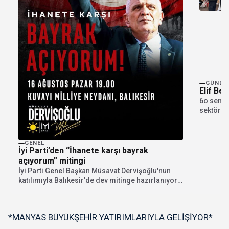
GÜNDE
Elif Be
6o sened
sektöründ
Şubesini
GENEL
İyi Parti’den “İhanete karşı bayrak
açıyorum” mitingi
İyi Parti Genel Başkan Müsavat Dervişoğlu'nun
katılımıyla Balıkesir'de dev mitinge hazırlanıyor.
"İhanete karşı bayrak...
*MANYAS BÜYÜKŞEHİR YATIRIMLARIYLA GELİŞİYOR*