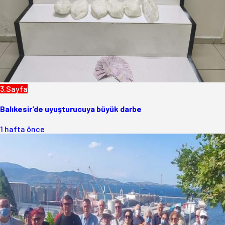
3.Sayfa
Balıkesir’de uyuşturucuya büyük darbe
1 hafta önce