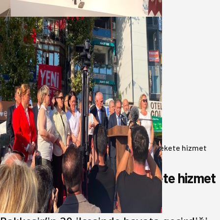
07 Ağustos 2026
Yeni Parti Bandırma Teşkilatı kuruldu
06 Ağustos 2026
Anasayfa
/
Gündem
/
Akın: Benim derdim memlekete hizmet
hemşerim!
Akın: Benim derdim memlekete hizmet
hemşerim!