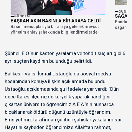
GÜNDE
SAĞANA
GÜNDEM
BAŞKAN AKIN BASINLA BİR ARAYA GELDİ
Bandırma
Basın mensuplarıyla bir araya gelerek mevcut
sağanak 
yönetim anlayışı hakkında bilgilendirmelerde
etkiledi.
bulunan Balıkesir Büyükşehir Belediye...
Şüpheli E.Ö.’nün kasten yaralama ve tehdit suçları gibi 6
ayrı suçtan kaydının bulunduğu belirtildi.
Balıkesir Valisi İsmail Ustaoğlu da sosyal medya
hesabından konuya ilişkin açıklamada bulundu.
Ustaoğlu, açıklamasında şu ifadelere yer verdi: “Dün
gece Karesi ilçemizde kuryelik yaparak harçlığını
çıkartan üniversite öğrencimiz A.E.A.’nın hunharca
bıçaklanarak öldürüldüğünü üzüntüyle öğrendim.
Emniyetimiz tarafından şüpheli şahıslar yakalanmıştır.
Hayatını kaybeden öğrencimize Allah’tan rahmet,