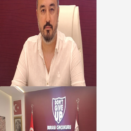
Oğuzbeyi’nden Balıkesirspor
yönetimine cevap : Herkes kendine
yakışanı yapar, buluttan nem
kapmayın!
07 Ağustos 2026