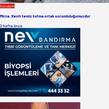
Gündem
Mirza: Kenti temiz tutma ortak sorumluluğumuzdur
2 hafta önce