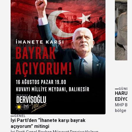
GÜNDE
HARUN 
EDİYOR
MHP Balık
bölge zi
Bayram so
GENEL
İyi Parti’den “İhanete karşı bayrak
açıyorum” mitingi