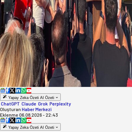
Yapay Zeka Özeti
AI Özeti
ChatGPT
Claude
Grok
Perplexity
Oluşturan
Haber Merkezi
Eklenme
06.08.2026 - 22:43
Yapay Zeka Özeti
AI Özeti