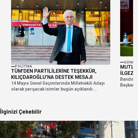
GÜNDE
MUTLU’
POLITIKA
TÜM’DEN PARTİLİLERİNE TEŞEKKÜR,
İLGEZD
KILIÇDAROĞLU’NA DESTEK MESAJI
Bandırma
14 Mayıs Genel Seçimlerinde Milletvekili Adayı
Başkan A
olarak yarışacak isimler bugün açıklandı.
Partisi'n
Balıkesir'de Cumhuriyet Halk...
İlginizi Çekebilir