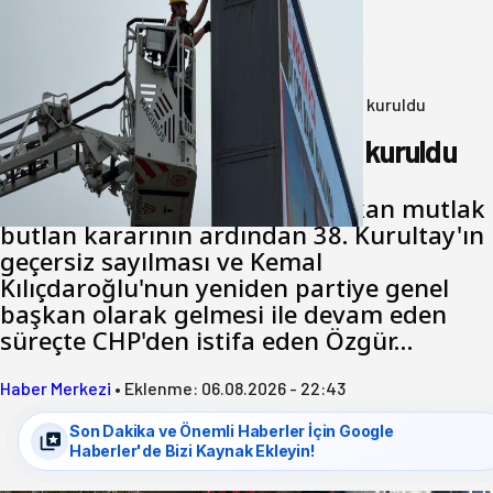
Büyükşehir Çevresel İzleme Ağını
Bandırma ile Güçlendirdi
05 Ağustos 2026
Anasayfa
/
Genel
/
Yeni Parti Bandırma Teşkilatı kuruldu
Yeni Parti Bandırma Teşkilatı kuruldu
Cumhuriyet Halk Partisi için çıkan mutlak
butlan kararının ardından 38. Kurultay'ın
geçersiz sayılması ve Kemal
Kılıçdaroğlu'nun yeniden partiye genel
başkan olarak gelmesi ile devam eden
süreçte CHP'den istifa eden Özgür…
Haber Merkezi
•
Eklenme:
06.08.2026 - 22:43
Son Dakika ve Önemli Haberler İçin Google
Haberler'de Bizi Kaynak Ekleyin!