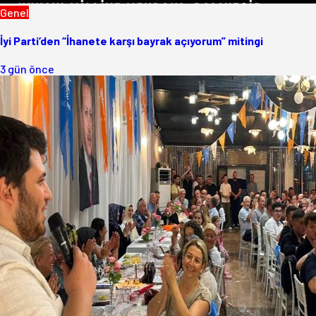
Genel
İyi Parti’den “İhanete karşı bayrak açıyorum” mitingi
3 gün önce