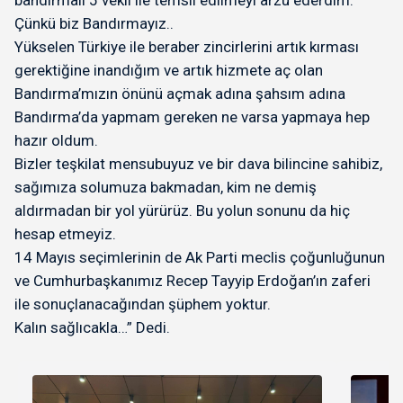
bandırmalı 5 vekil ile temsil edilmeyi arzu ederdim.
Çünkü biz Bandırmayız..
Yükselen Türkiye ile beraber zincirlerini artık kırması
gerektiğine inandığım ve artık hizmete aç olan
Bandırma’mızın önünü açmak adına şahsım adına
Bandırma’da yapmam gereken ne varsa yapmaya hep
hazır oldum.
Bizler teşkilat mensubuyuz ve bir dava bilincine sahibiz,
sağımıza solumuza bakmadan, kim ne demiş
aldırmadan bir yol yürürüz. Bu yolun sonunu da hiç
hesap etmeyiz.
14 Mayıs seçimlerinin de Ak Parti meclis çoğunluğunun
ve Cumhurbaşkanımız Recep Tayyip Erdoğan’ın zaferi
ile sonuçlanacağından şüphem yoktur.
Kalın sağlıcakla…” Dedi.