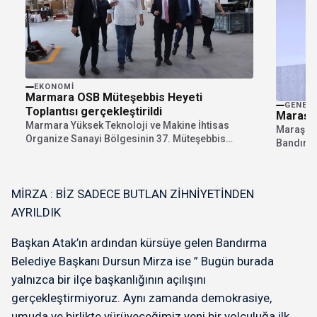
EKONOMI
Marmara OSB Müteşebbis Heyeti
GENEL
Toplantısı gerçekleştirildi
Maraş k
Marmara Yüksek Teknoloji ve Makine İhtisas
Maraş kat
Organize Sanayi Bölgesinin 37. Müteşebbis
Bandırma'
Heyet Toplantısı, Müteşebbis...
gerçekle
MİRZA : BİZ SADECE BUTLAN ZİHNİYETİNDEN
AYRILDIK
Başkan Atak’ın ardından kürsüye gelen Bandırma
Belediye Başkanı Dursun Mirza ise ” Bugün burada
yalnızca bir ilçe başkanlığının açılışını
gerçekleştirmiyoruz. Aynı zamanda demokrasiye,
umuda ve birlikte yürüyeceğimiz yeni bir yolculuğa ilk