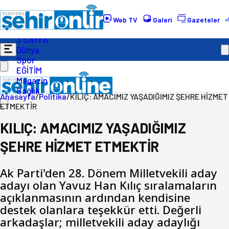
Gündem
Ekonomi
Web TV
Galeri
Gazeteler
Politika
3.SAYFA
Dünya
Spor
EĞİTİM
Magazin
Sağlık
Anasayfa
/
Politika
/
KILIÇ: AMACIMIZ YAŞADIĞIMIZ ŞEHRE HİZMET
ETMEKTİR
KILIÇ: AMACIMIZ YAŞADIĞIMIZ
ŞEHRE HİZMET ETMEKTİR
Ak Parti'den 28. Dönem Milletvekili aday
adayı olan Yavuz Han Kılıç sıralamaların
açıklanmasının ardından kendisine
destek olanlara teşekkür etti. Değerli
arkadaşlar; milletvekili aday adaylığı