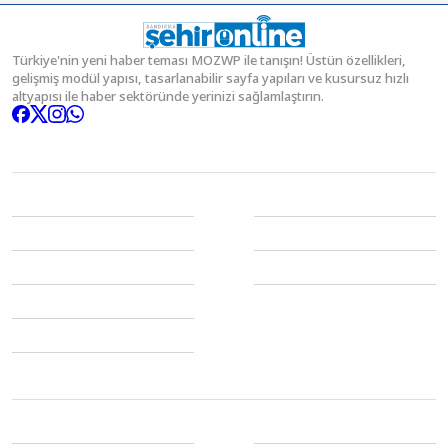
Türkiye'nin yeni haber teması MOZWP ile tanışın! Üstün özellikleri,
gelişmiş modül yapısı, tasarlanabilir sayfa yapıları ve kusursuz hızlı
altyapısı ile haber sektöründe yerinizi sağlamlaştırın.
Kategoriler
Gündem
Spor
Ekonomi
EĞİTİM
Politika
Magazin
3.SAYFA
Sağlık
Dünya
Servisler
Hava Durumu
Çerez Politikası