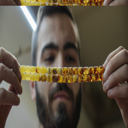
Tespih çekerek hastalıktan
kurtulabilirsiniz
1