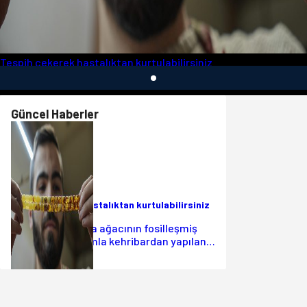
Tespih çekerek hastalıktan kurtulabilirsiniz
Güncel Haberler
13 Mart 2025
Tespih çekerek hastalıktan kurtulabilirsiniz
Pinus Succinifera ağacının fosilleşmiş
reçinesi olan damla kehribardan yapılan
tespihler, guatr, astım ve bronşit gibi
birçok hastalığa iyi...