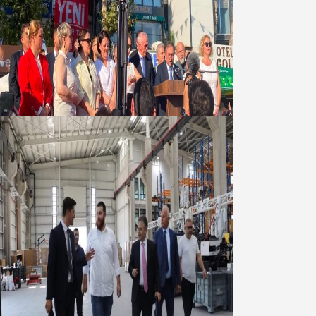
Yeni Parti Bandırma Teşkilatı kuruldu
06 Ağustos 2026
Marmara OSB Müteşebbis Heyeti
Toplantısı gerçekleştirildi
05 Ağustos 2026