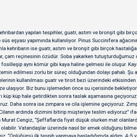
ribardan yapılan tespihler, guatr, astım ve bronşit gibi birçok
kle süs eşyası yapımında kullanılıyor. Pinus Succinifera ağacı
la kehribarın ise guatr, astım ve bronşit gibi birçok hastalığa i
ar, çam reçinesinin özüdür. Soba yakarken tutuşturduğumuz çı
osilleşip aynı kömür gibi kaya haline gelmesi ile oluşur. Kaya
e temin edilmesi zorlu bir süreç olduğundan dolayı pahalı. Şu a
lerinin kullanılması guatr ve tiroit bezi üzerindeki etkisinde
ze ulaşıyor. Biz bunu işlemeden önce su içerisinde bekletiyo
ı küp küp hale getirdikten sonra taslak aşamasına geçiyoruz.
ruz. Daha sonra ise zımpara ve cila işlemine geçiyoruz. Zım
Cilanın ardında dizimini bitirip müşteriye teslim ediyoruz” ifad
n Murat Cengiz, “Şeffaflarda fiyat düşük olurken mat olanlard
olabilir. Vatandaşlar üzerinde nasıl bir emek olduğunu bilmediğ
Cengiz, “Önlüğümü ilk tespih yapmaya başladığımda aldım. 4-5