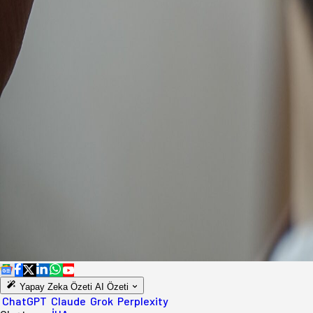
Yapay Zeka Özeti
AI Özeti
ChatGPT
Claude
Grok
Perplexity