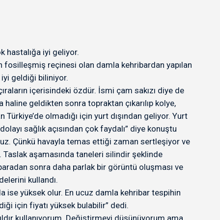
 hastalığa iyi geliyor.
nın fosilleşmiş reçinesi olan damla kehribardan yapılan
yi geldiği biliniyor.
raların içerisindeki özdür. İsmi çam sakızı diye de
 haline geldikten sonra topraktan çıkarılıp kolye,
n Türkiye’de olmadığı için yurt dışından geliyor. Yurt
n dolayı sağlık açısından çok faydalı” diye konuştu
ruz. Çünkü havayla temas ettiği zaman sertleşiyor ve
 Taslak aşamasında taneleri silindir şeklinde
paradan sonra daha parlak bir görüntü oluşması ve
elerini kullandı.
a ise yüksek olur. En ucuz damla kehribar tespihin
i için fiyatı yüksek bulabilir” dedi.
 yıldır kullanıyorum. Değiştirmeyi düşünüyorum ama