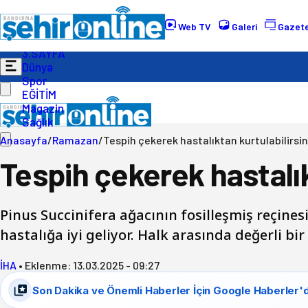
Gündem
Ekonomi
Web TV
Galeri
Gazete
Politika
3.SAYFA
Dünya
Spor
EĞİTİM
Magazin
Sağlık
Anasayfa
/
Ramazan
/
Tespih çekerek hastalıktan kurtulabilirsin
Tespih çekerek hastalık
Pinus Succinifera ağacının fosilleşmiş reçines
hastalığa iyi geliyor. Halk arasında değerli bir
İHA
•
Eklenme:
13.03.2025 - 09:27
Son Dakika ve Önemli Haberler İçin Google Haberler'd