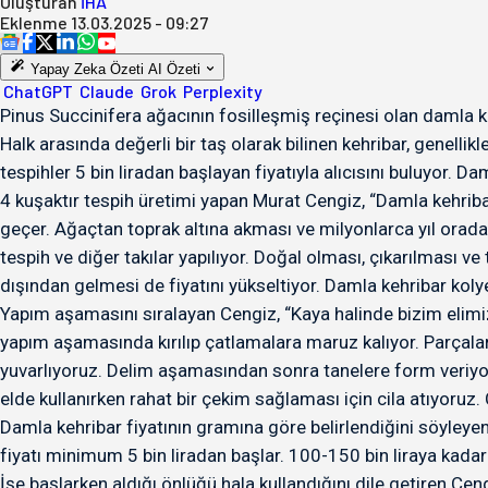
Oluşturan
İHA
Eklenme
13.03.2025 - 09:27
Yapay Zeka Özeti
AI Özeti
ChatGPT
Claude
Grok
Perplexity
Pinus Succinifera ağacının fosilleşmiş reçinesi olan damla keh
Halk arasında değerli bir taş olarak bilinen kehribar, genelli
tespihler 5 bin liradan başlayan fiyatıyla alıcısını buluyor. Dam
4 kuşaktır tespih üretimi yapan Murat Cengiz, “Damla kehrib
geçer. Ağaçtan toprak altına akması ve milyonlarca yıl orada f
tespih ve diğer takılar yapılıyor. Doğal olması, çıkarılması v
dışından gelmesi de fiyatını yükseltiyor. Damla kehribar kolye
Yapım aşamasını sıralayan Cengiz, “Kaya halinde bizim elimi
yapım aşamasında kırılıp çatlamalara maruz kalıyor. Parçalar
yuvarlıyoruz. Delim aşamasından sonra tanelere form veriyo
elde kullanırken rahat bir çekim sağlaması için cila atıyoruz. 
Damla kehribar fiyatının gramına göre belirlendiğini söyleye
fiyatı minimum 5 bin liradan başlar. 100-150 bin liraya kadar 
İşe başlarken aldığı önlüğü hala kullandığını dile getiren 