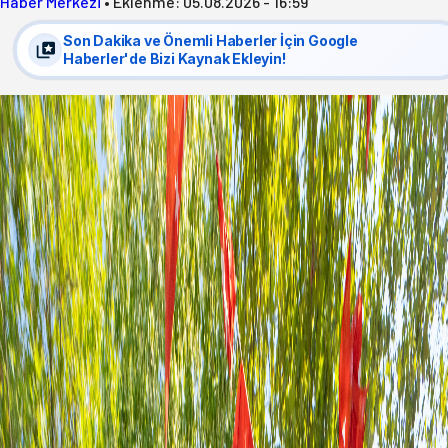
Haber Merkezi
•
Eklenme:
05.08.2026 - 16:59
Son Dakika ve Önemli Haberler İçin Google
Haberler'de Bizi Kaynak Ekleyin!