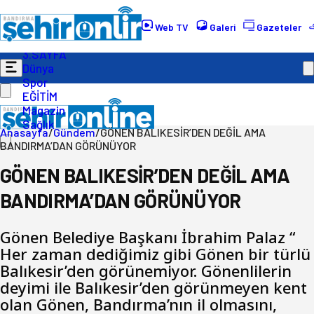
Gündem
Ekonomi
Web TV
Galeri
Gazeteler
Politika
3.SAYFA
Dünya
Spor
EĞİTİM
Magazin
Sağlık
Anasayfa
/
Gündem
/
GÖNEN BALIKESİR’DEN DEĞİL AMA
BANDIRMA’DAN GÖRÜNÜYOR
GÖNEN BALIKESİR’DEN DEĞİL AMA
BANDIRMA’DAN GÖRÜNÜYOR
Gönen Belediye Başkanı İbrahim Palaz “
Her zaman dediğimiz gibi Gönen bir türlü
Balıkesir’den görünemiyor. Gönenlilerin
deyimi ile Balıkesir’den görünmeyen kent
olan Gönen, Bandırma’nın il olmasını,