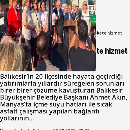
Yeni Parti Bandırma Teşkilatı kuruldu
06 Ağustos 2026
Anasayfa
/
Gündem
/
Akın: Benim derdim memlekete hizmet
hemşerim!
Akın: Benim derdim memlekete hizmet
hemşerim!
Balıkesir’in 20 ilçesinde hayata geçirdiği
yatırımlarla yıllardır süregelen sorunları
birer birer çözüme kavuşturan Balıkesir
Büyükşehir Belediye Başkanı Ahmet Akın,
Manyas’ta içme suyu hatları ile sıcak
asfalt çalışması yapılan bağlantı
yollarının…