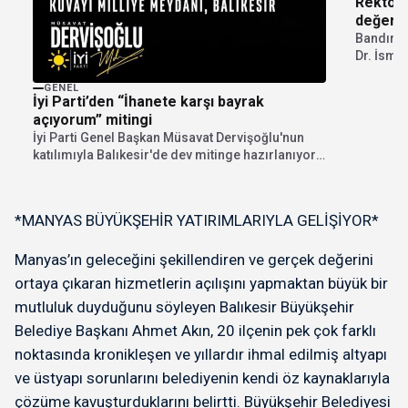
Rektör 
değerle
Bandırma
Dr. İsmai
GENEL
İyi Parti’den “İhanete karşı bayrak
açıyorum” mitingi
İyi Parti Genel Başkan Müsavat Dervişoğlu'nun
katılımıyla Balıkesir'de dev mitinge hazırlanıyor.
"İhanete karşı bayrak...
*MANYAS BÜYÜKŞEHİR YATIRIMLARIYLA GELİŞİYOR*
Manyas’ın geleceğini şekillendiren ve gerçek değerini
ortaya çıkaran hizmetlerin açılışını yapmaktan büyük bir
mutluluk duyduğunu söyleyen Balıkesir Büyükşehir
Belediye Başkanı Ahmet Akın, 20 ilçenin pek çok farklı
noktasında kronikleşen ve yıllardır ihmal edilmiş altyapı
ve üstyapı sorunlarını belediyenin kendi öz kaynaklarıyla
çözüme kavuşturduklarını belirtti. Büyükşehir Belediyesi