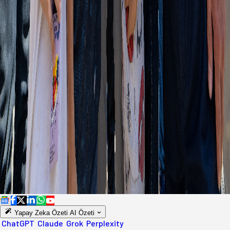
Yapay Zeka Özeti
AI Özeti
ChatGPT
Claude
Grok
Perplexity