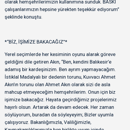
olarak hemşehrilerimizin kullanımına sunduk. BASKİ
çalışanlarımızın hepsine yürekten teşekkür ediyorum”
şeklinde konuştu.
*“BİZ, İŞİMİZE BAKACAĞIZ”*
Yerel seçimlerde her kesiminin oyunu alarak göreve
geldiğini dile getiren Akın, “Ben, kendini Balıkesir’e
adamış bir kardeşinizim. Ben ayrım yapmayacağım.
İstiklal Madalyalı bir dedenin torunu, Kuvvacı Ahmet
Akın’ın torunu olan Ahmet Akın olarak sizi de asla
mahcup etmeyeceğim hemşehrilerim. Onun için biz
işimize bakacağız. Hayata geçirdiğimiz projelerimiz
hayırlı olsun. Artarak da devam edecek. Her zaman
söylüyorum, buradan da söyleyeyim; Bizler uyumla
çalışıyoruz. Bakanlığımızla, Valiliğimizle,
Kaymakamlıklarımızla hep birlikte uyum içinde