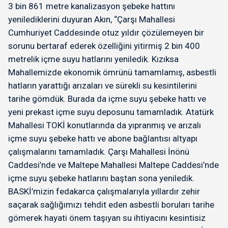
3 bin 861 metre kanalizasyon şebeke hattını
yenilediklerini duyuran Akın, “Çarşı Mahallesi
Cumhuriyet Caddesinde otuz yıldır çözülemeyen bir
sorunu bertaraf ederek özelliğini yitirmiş 2 bin 400
metrelik içme suyu hatlarını yeniledik. Kızıksa
Mahallemizde ekonomik ömrünü tamamlamış, asbestli
hatların yarattığı arızaları ve sürekli su kesintilerini
tarihe gömdük. Burada da içme suyu şebeke hattı ve
yeni prekast içme suyu deposunu tamamladık. Atatürk
Mahallesi TOKİ konutlarında da yıpranmış ve arızalı
içme suyu şebeke hattı ve abone bağlantısı altyapı
çalışmalarını tamamladık. Çarşı Mahallesi İnönü
Caddesi’nde ve Maltepe Mahallesi Maltepe Caddesi’nde
içme suyu şebeke hatlarını baştan sona yeniledik.
BASKİ’mizin fedakarca çalışmalarıyla yıllardır zehir
saçarak sağlığımızı tehdit eden asbestli boruları tarihe
gömerek hayati önem taşıyan su ihtiyacını kesintisiz