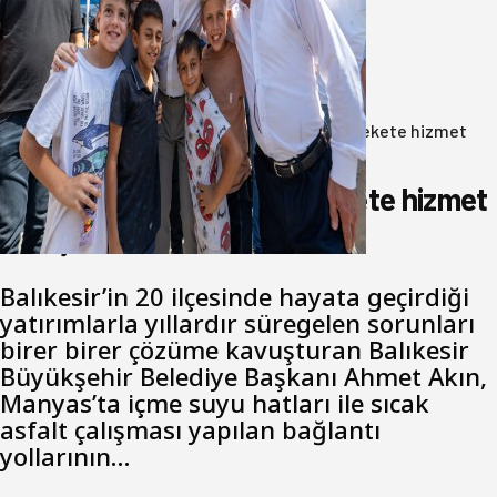
Akın: Benim derdim memlekete
hizmet hemşerim!
05 Ağustos 2026
Anasayfa
/
Gündem
/
Akın: Benim derdim memlekete hizmet
hemşerim!
Akın: Benim derdim memlekete hizmet
hemşerim!
Balıkesir’in 20 ilçesinde hayata geçirdiği
yatırımlarla yıllardır süregelen sorunları
birer birer çözüme kavuşturan Balıkesir
Büyükşehir Belediye Başkanı Ahmet Akın,
Manyas’ta içme suyu hatları ile sıcak
asfalt çalışması yapılan bağlantı
yollarının…