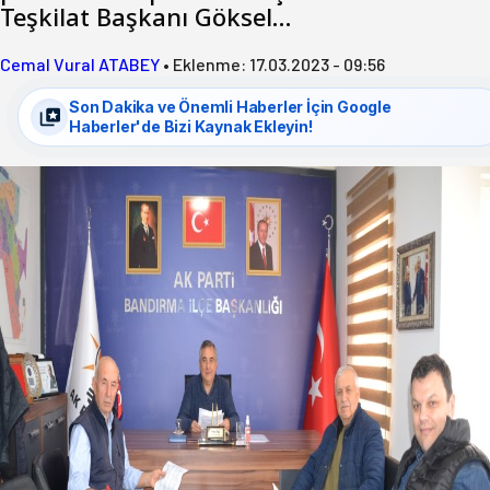
Teşkilat Başkanı Göksel…
Cemal Vural ATABEY
•
Eklenme:
17.03.2023 - 09:56
Son Dakika ve Önemli Haberler İçin Google
Haberler'de Bizi Kaynak Ekleyin!