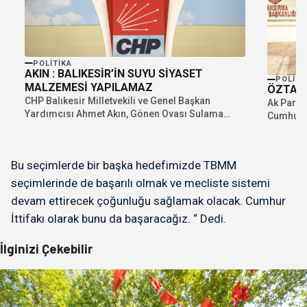
POLITIKA
AKIN : BALIKESİR’İN SUYU SİYASET
POLITI
MALZEMESİ YAPILAMAZ
ÖZTAYL
CHP Balıkesir Milletvekili ve Genel Başkan
Ak Parti 
Yardımcısı Ahmet Akın, Gönen Ovası Sulama
Cumhurba
Birliği ile...
kapsamın
Bu seçimlerde bir başka hedefimizde TBMM
seçimlerinde de başarılı olmak ve mecliste sistemi
devam ettirecek çoğunluğu sağlamak olacak. Cumhur
İttifakı olarak bunu da başaracağız. “ Dedi.
İlginizi Çekebilir