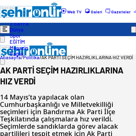
Gündem
Ekonomi
Web TV
Galeri
Gazeteler
Politika
3.SAYFA
Dünya
Spor
EĞİTİM
Magazin
Sağlık
Anasayfa
/
Politika
/
AK PARTİ SEÇİM HAZIRLIKLARINA HIZ VERDİ
AK PARTİ SEÇİM HAZIRLIKLARINA
HIZ VERDİ
14 Mayıs’ta yapılacak olan
Cumhurbaşkanlığı ve Milletvekilliği
seçimleri için Bandırma Ak Parti İlçe
Teşkilatında çalışmalara hız verildi.
Seçimlerde sandıklarda görev alacak
partilileri tespit etmek için Ak Parti