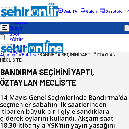
Gündem
Ekonomi
Web TV
Galeri
Gazeteler
Politika
3.SAYFA
Dünya
Spor
EĞİTİM
Magazin
Sağlık
Anasayfa
/
Politika
/
BANDIRMA SEÇİMİNİ YAPTI, ÖZTAYLAN
MECLİS’TE
BANDIRMA SEÇİMİNİ YAPTI,
ÖZTAYLAN MECLİS’TE
14 Mayıs Genel Seçimlerinde Bandırma'da
seçmenler sabahın ilk saatlerinden
itibaren büyük bir ilgiyle sandıklara
giderek oylarını kullandı. Akşam saat
18.30 itibarıyla YSK'nın yayın yasağını