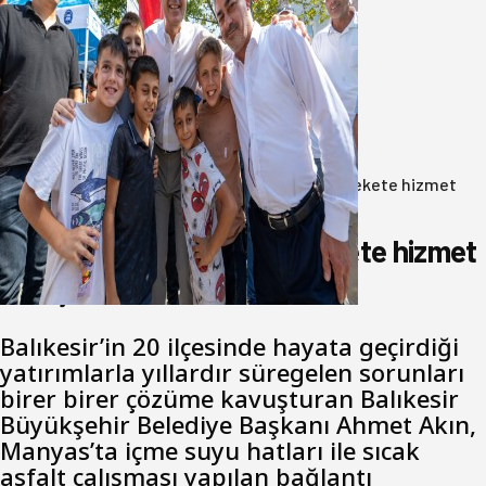
Akın: Benim derdim memlekete
hizmet hemşerim!
05 Ağustos 2026
Anasayfa
/
Gündem
/
Akın: Benim derdim memlekete hizmet
hemşerim!
Akın: Benim derdim memlekete hizmet
hemşerim!
Balıkesir’in 20 ilçesinde hayata geçirdiği
yatırımlarla yıllardır süregelen sorunları
birer birer çözüme kavuşturan Balıkesir
Büyükşehir Belediye Başkanı Ahmet Akın,
Manyas’ta içme suyu hatları ile sıcak
asfalt çalışması yapılan bağlantı