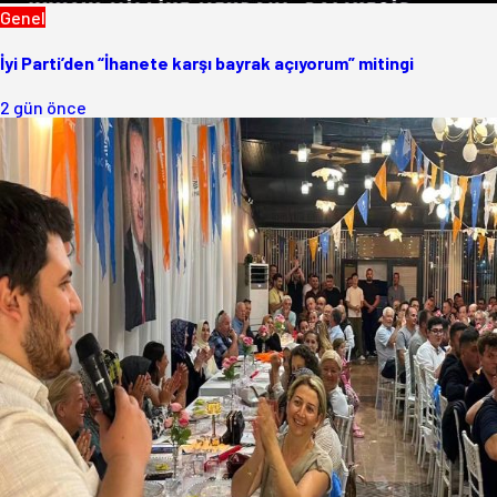
Genel
İyi Parti’den “İhanete karşı bayrak açıyorum” mitingi
2 gün önce