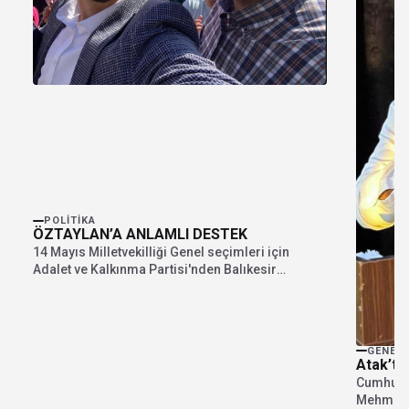
POLITIKA
ÖZTAYLAN’A ANLAMLI DESTEK
14 Mayıs Milletvekilliği Genel seçimleri için
Adalet ve Kalkınma Partisi'nden Balıkesir
Milletvekili Adayı olan...
GENEL
Atak’tan
Cumhuriy
Mehmet A