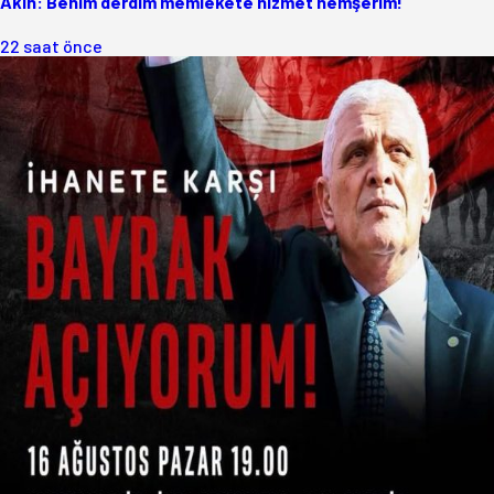
Akın: Benim derdim memlekete hizmet hemşerim!
22 saat önce