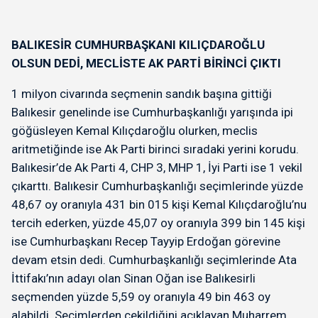
BALIKESİR CUMHURBAŞKANI KILIÇDAROĞLU
OLSUN DEDİ, MECLİSTE AK PARTİ BİRİNCİ ÇIKTI
1 milyon civarında seçmenin sandık başına gittiği
Balıkesir genelinde ise Cumhurbaşkanlığı yarışında ipi
göğüsleyen Kemal Kılıçdaroğlu olurken, meclis
aritmetiğinde ise Ak Parti birinci sıradaki yerini korudu.
Balıkesir’de Ak Parti 4, CHP 3, MHP 1, İyi Parti ise 1 vekil
çıkarttı. Balıkesir Cumhurbaşkanlığı seçimlerinde yüzde
48,67 oy oranıyla 431 bin 015 kişi Kemal Kılıçdaroğlu’nu
tercih ederken, yüzde 45,07 oy oranıyla 399 bin 145 kişi
ise Cumhurbaşkanı Recep Tayyip Erdoğan görevine
devam etsin dedi. Cumhurbaşkanlığı seçimlerinde Ata
İttifakı’nın adayı olan Sinan Oğan ise Balıkesirli
seçmenden yüzde 5,59 oy oranıyla 49 bin 463 oy
alabildi. Seçimlerden çekildiğini açıklayan Muharrem