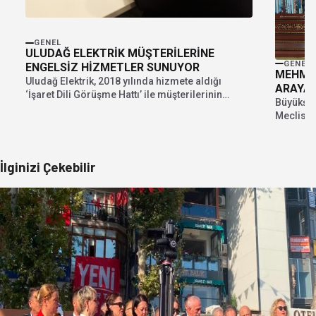
GENEL
ULUDAĞ ELEKTRİK MÜŞTERİLERİNE
GENEL
ENGELSİZ HİZMETLER SUNUYOR
MEHMET
Uludağ Elektrik, 2018 yılında hizmete aldığı
ARAYA 
‘İşaret Dili Görüşme Hattı’ ile müşterilerinin
Büyükşeh
hayatını kolaylaştırmaya...
Meclis ü
dönemlerd
İlginizi Çekebilir