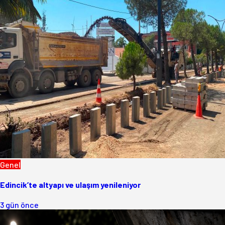
Genel
Edincik’te altyapı ve ulaşım yenileniyor
3 gün önce