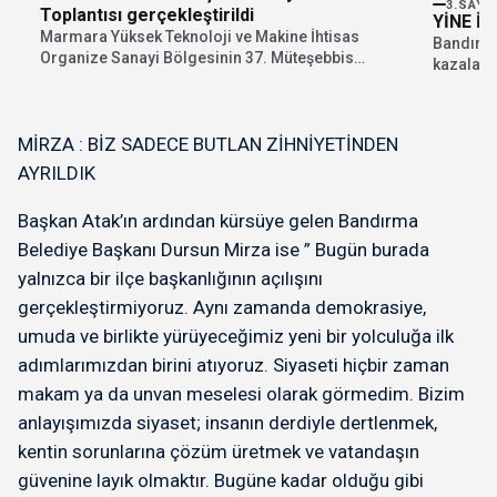
3.SAYF
Toplantısı gerçekleştirildi
YİNE İ
Marmara Yüksek Teknoloji ve Makine İhtisas
Bandırma
Organize Sanayi Bölgesinin 37. Müteşebbis
kazalard
Heyet Toplantısı, Müteşebbis...
Karşıdan 
MİRZA : BİZ SADECE BUTLAN ZİHNİYETİNDEN
AYRILDIK
Başkan Atak’ın ardından kürsüye gelen Bandırma
Belediye Başkanı Dursun Mirza ise ” Bugün burada
yalnızca bir ilçe başkanlığının açılışını
gerçekleştirmiyoruz. Aynı zamanda demokrasiye,
umuda ve birlikte yürüyeceğimiz yeni bir yolculuğa ilk
adımlarımızdan birini atıyoruz. Siyaseti hiçbir zaman
makam ya da unvan meselesi olarak görmedim. Bizim
anlayışımızda siyaset; insanın derdiyle dertlenmek,
kentin sorunlarına çözüm üretmek ve vatandaşın
güvenine layık olmaktır. Bugüne kadar olduğu gibi