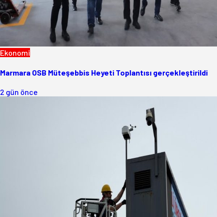
Ekonomi
Marmara OSB Müteşebbis Heyeti Toplantısı gerçekleştirildi
2 gün önce