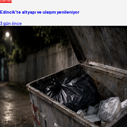
Genel
Edincik’te altyapı ve ulaşım yenileniyor
3 gün önce