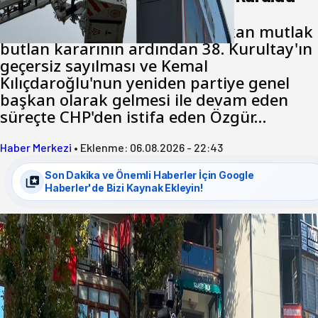
Cumhuriyet Halk Partisi için çıkan mutlak
butlan kararının ardından 38. Kurultay'ın
geçersiz sayılması ve Kemal
Kılıçdaroğlu'nun yeniden partiye genel
başkan olarak gelmesi ile devam eden
süreçte CHP'den istifa eden Özgür…
Haber Merkezi
•
Eklenme:
06.08.2026 - 22:43
Son Dakika ve Önemli Haberler İçin Google
Haberler'de Bizi Kaynak Ekleyin!