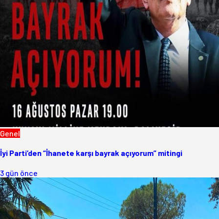
Genel
İyi Parti’den “İhanete karşı bayrak açıyorum” mitingi
3 gün önce