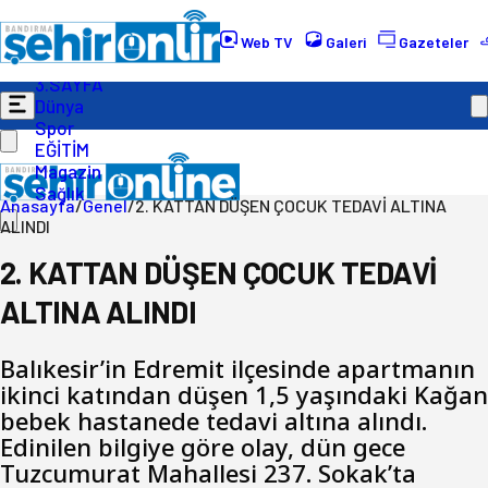
Gündem
Ekonomi
Web TV
Galeri
Gazeteler
Politika
3.SAYFA
Dünya
Spor
EĞİTİM
Magazin
Sağlık
Anasayfa
/
Genel
/
2. KATTAN DÜŞEN ÇOCUK TEDAVİ ALTINA
ALINDI
2. KATTAN DÜŞEN ÇOCUK TEDAVİ
ALTINA ALINDI
Balıkesir’in Edremit ilçesinde apartmanın
ikinci katından düşen 1,5 yaşındaki Kağan
bebek hastanede tedavi altına alındı.
Edinilen bilgiye göre olay, dün gece
Tuzcumurat Mahallesi 237. Sokak’ta