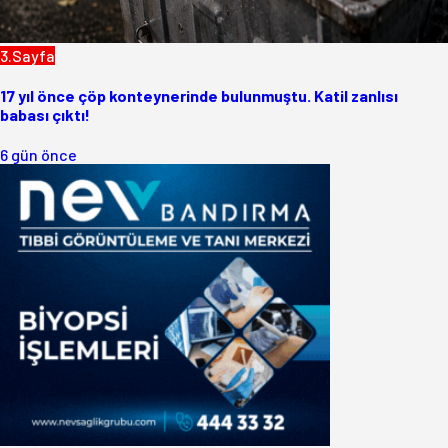
3.Sayfa
17 yıl önce çöp konteynerinde bulunmuştu. Katil zanlısı
babası çıktı!
6 gün önce