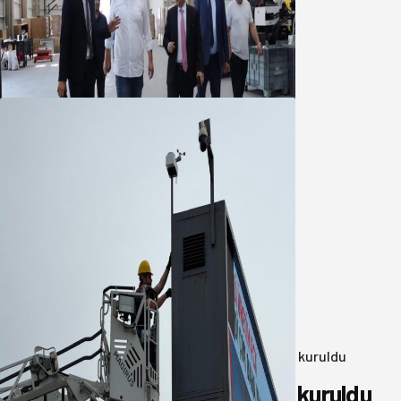
Marmara OSB Müteşebbis Heyeti
Toplantısı gerçekleştirildi
05 Ağustos 2026
Büyükşehir Çevresel İzleme Ağını
Bandırma ile Güçlendirdi
05 Ağustos 2026
Anasayfa
/
Genel
/
Yeni Parti Bandırma Teşkilatı kuruldu
Yeni Parti Bandırma Teşkilatı kuruldu