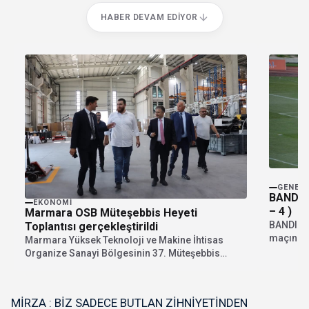
HABER DEVAM EDIYOR
GENEL
BANDIR
EKONOMI
– 4 )
Marmara OSB Müteşebbis Heyeti
BANDIR
Toplantısı gerçekleştirildi
maçını 
Marmara Yüksek Teknoloji ve Makine İhtisas
kazandığ
Organize Sanayi Bölgesinin 37. Müteşebbis
Heyet Toplantısı, Müteşebbis...
MİRZA : BİZ SADECE BUTLAN ZİHNİYETİNDEN