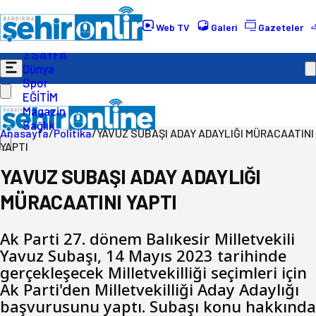
Gündem
Ekonomi
Web TV
Galeri
Gazeteler
Politika
3.SAYFA
Dünya
Spor
EĞİTİM
Magazin
Sağlık
Anasayfa
/
Politika
/
YAVUZ SUBAŞI ADAY ADAYLIĞI MÜRACAATINI
YAPTI
YAVUZ SUBAŞI ADAY ADAYLIĞI
MÜRACAATINI YAPTI
Ak Parti 27. dönem Balıkesir Milletvekili
Yavuz Subaşı, 14 Mayıs 2023 tarihinde
gerçekleşecek Milletvekilliği seçimleri için
Ak Parti'den Milletvekilliği Aday Adaylığı
başvurusunu yaptı. Subaşı konu hakkında