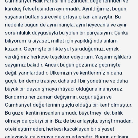
Cumhuriyet Halk Partisi’nin özünden, değerlerinden ve
kuruluş felsefesinden ayrılmadık. Ayrıldığımız; bugün
yaşanan butlan süreciyle ortaya çıkan anlayıştır. Bu
nedenle bugün de aynı inançla, aynı heyecanla ve aynı
sorumluluk duygusuyla bu yolun bir parçasıyım. Çünkü
biliyorum ki siyaset, millet için yapıldığında anlam
kazanır. Geçmişte birlikte yol yürüdüğümüz, emek
verdiğimiz herkese teşekkür ediyorum. Yaşanmışlıklara
saygımız bakidir. Ancak bugün gözümüz geçmişte
değil, yarınlardadır. Ülkemizin ve kentlerimizin daha
güçlü bir demokrasiye, daha adil bir yönetime ve daha
büyük bir dayanışmaya ihtiyacı olduğuna inanıyoruz.
Bandırma her zaman değişimin, özgürlüğün ve
Cumhuriyet değerlerinin güçlü olduğu bir kent olmuştur.
Bu güzel kentin insanları umudu büyütmeyi de, birlik
olmayı da çok iyi bilir. Biz de bu anlayışla; ayrıştırmadan,
ötekileştirmeden, herkesi kucaklayan bir siyaset
anlayışıyla çalışmaya devam edeceğiz. Bugün açılışını