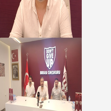
Oğuzbeyi’nden Balıkesirspor
yönetimine cevap : Herkes kendine
yakışanı yapar, buluttan nem
kapmayın!
07 Ağustos 2026
Oğuzbeyi : Transferlerde takımın
geleceğini, kulübün ekonomisini
düşündük
07 Ağustos 2026