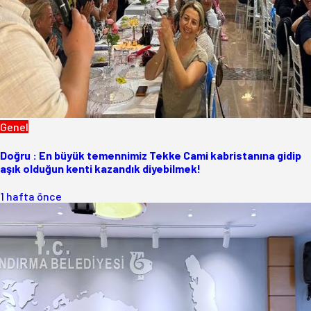
Genel
Doğru : En büyük temennimiz Tekke Cami kabristanına gidip
aşık olduğun kenti kazandık diyebilmek!
1 hafta önce