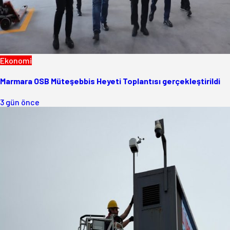
Ekonomi
Marmara OSB Müteşebbis Heyeti Toplantısı gerçekleştirildi
3 gün önce