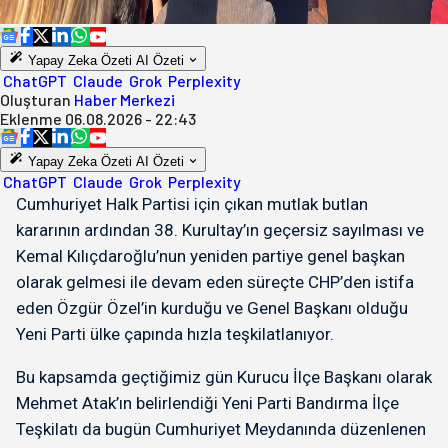
Yapay Zeka Özeti
AI Özeti
ChatGPT
Claude
Grok
Perplexity
Oluşturan
Haber Merkezi
Eklenme
06.08.2026 - 22:43
Yapay Zeka Özeti
AI Özeti
ChatGPT
Claude
Grok
Perplexity
Cumhuriyet Halk Partisi için çıkan mutlak butlan
kararının ardından 38. Kurultay’ın geçersiz sayılması ve
Kemal Kılıçdaroğlu’nun yeniden partiye genel başkan
olarak gelmesi ile devam eden süreçte CHP’den istifa
eden Özgür Özel’in kurduğu ve Genel Başkanı olduğu
Yeni Parti ülke çapında hızla teşkilatlanıyor.
Bu kapsamda geçtiğimiz gün Kurucu İlçe Başkanı olarak
Mehmet Atak’ın belirlendiği Yeni Parti Bandırma İlçe
Teşkilatı da bugün Cumhuriyet Meydanında düzenlenen