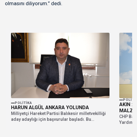
olmasını diliyorum.” dedi.
POLITI
POLITIKA
AKIN : 
HARUN ALGÜL ANKARA YOLUNDA
MALZE
Milliyetçi Hareket Partisi Balıkesir milletvekilliği
CHP Balık
aday adaylığı için başvurular başladı. Bu
Yardımcı
çerçevede MHP Bandırma...
Birliği ile