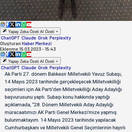
Yapay Zeka Özeti
AI Özeti
ChatGPT
Claude
Grok
Perplexity
Oluşturan
Haber Merkezi
Eklenme
15.03.2023 - 15:43
Yapay Zeka Özeti
AI Özeti
ChatGPT
Claude
Grok
Perplexity
Ak Parti 27. dönem Balıkesir Milletvekili Yavuz Subaşı,
14 Mayıs 2023 tarihinde gerçekleşecek Milletvekilliği
seçimleri için Ak Parti’den Milletvekilliği Aday Adaylığı
başvurusunu yaptı. Subaşı konu hakkında yaptığı
açıklamada, “28. Dönem Milletvekili Aday Adaylığı
müracaatımızı AK Parti Genel Merkezi’mize yapmış
bulunmaktayım. 14 Mayıs 2023 tarihinde yapılacak
Cumhurbaşkanı ve Milletvekili Genel Seçimlerinin hayırlı