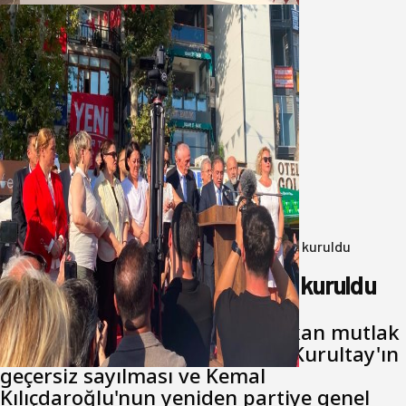
Yeni Parti Bandırma Teşkilatı kuruldu
06 Ağustos 2026
Anasayfa
/
Genel
/
Yeni Parti Bandırma Teşkilatı kuruldu
Yeni Parti Bandırma Teşkilatı kuruldu
Cumhuriyet Halk Partisi için çıkan mutlak
butlan kararının ardından 38. Kurultay'ın
geçersiz sayılması ve Kemal
Kılıçdaroğlu'nun yeniden partiye genel