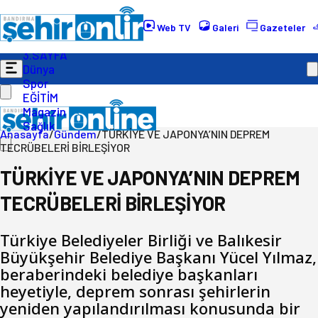
Gündem
Ekonomi
Web TV
Galeri
Gazeteler
Politika
3.SAYFA
Dünya
Spor
EĞİTİM
Magazin
Sağlık
Anasayfa
/
Gündem
/
TÜRKİYE VE JAPONYA’NIN DEPREM
TECRÜBELERİ BİRLEŞİYOR
TÜRKİYE VE JAPONYA’NIN DEPREM
TECRÜBELERİ BİRLEŞİYOR
Türkiye Belediyeler Birliği ve Balıkesir
Büyükşehir Belediye Başkanı Yücel Yılmaz,
beraberindeki belediye başkanları
heyetiyle, deprem sonrası şehirlerin
yeniden yapılandırılması konusunda bir