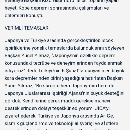
Belediye Başkanı Kizō Hisamoto ile bir toplantı yapan
heyet, Kobe depremi sonrasındaki çalışmaları ve
önlemleri konuştu.
VERİMLİ TEMASLAR
Japonya ve Türkiye arasında gerçekleştirilebilecek
işbirliklerine yönelik temaslarda bulunduklarını söyleyen
Başkan Yücel Yılmaz, “Japonya’nın özellikle deprem
konusundaki tecrübe ve deneyimlerinden faydalanmak
istiyoruz” dedi. Türkiye’nin 6 Şubat’ta dünyanın en büyük
kara depremlerinden birini yaşadığını hatırlatan Başkan
Yücel Yılmaz, “Bu süreçte hem Japonya’nın hem de
Japonya Uluslararası İşbirliği Ajansı’nın büyük desteğini
gördük. Kendilerine gerek maddi gerekse manevi
desteklerinden dolayı teşekkür ediyorum. JICA’yı
ziyaret ederek; Türkiye ve Japonya arasında Ar-Ge,
sismik güçlendirme ve teknoloji alışverişi ve afetlere