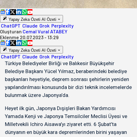
Yapay Zeka Özeti
AI Özeti
ChatGPT
Claude
Grok
Perplexity
Oluşturan
Cemal Vural ATABEY
Eklenme
20.07.2023 - 13:29
Yapay Zeka Özeti
AI Özeti
ChatGPT
Claude
Grok
Perplexity
Türkiye Belediyeler Birliği ve Balıkesir Büyükşehir
Belediye Başkanı Yücel Yılmaz, beraberindeki belediye
başkanları heyetiyle, deprem sonrası şehirlerin yeniden
yapılandırılması konusunda bir dizi teknik incelemelerde
bulunmak üzere Japonya’da.
Heyet ilk gün, Japonya Dışişleri Bakan Yardımcısı
Yamada Kenji ve Japonya Temsilciler Meclisi Üyesi ve
Milletvekili Ichiro Aisawa’yı ziyaret etti. 6 Şubat’ta
dünyanın en büyük kara depremlerinden birini yaşayan