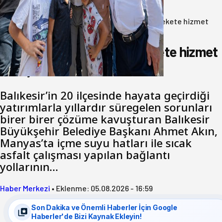
05 Ağustos 2026
Anasayfa
/
Gündem
/
Akın: Benim derdim memlekete hizmet
hemşerim!
Akın: Benim derdim memlekete hizmet
hemşerim!
Balıkesir’in 20 ilçesinde hayata geçirdiği
yatırımlarla yıllardır süregelen sorunları
birer birer çözüme kavuşturan Balıkesir
Büyükşehir Belediye Başkanı Ahmet Akın,
Manyas’ta içme suyu hatları ile sıcak
asfalt çalışması yapılan bağlantı
yollarının…
Haber Merkezi
•
Eklenme:
05.08.2026 - 16:59
Son Dakika ve Önemli Haberler İçin Google
Haberler'de Bizi Kaynak Ekleyin!