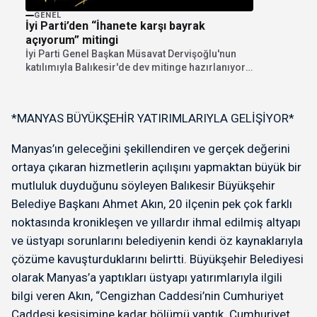
Büyükşeh
GENEL
İyi Parti’den “İhanete karşı bayrak
açıyorum” mitingi
İyi Parti Genel Başkan Müsavat Dervişoğlu'nun
katılımıyla Balıkesir'de dev mitinge hazırlanıyor.
"İhanete karşı bayrak...
*MANYAS BÜYÜKŞEHİR YATIRIMLARIYLA GELİŞİYOR*
Manyas’ın geleceğini şekillendiren ve gerçek değerini
ortaya çıkaran hizmetlerin açılışını yapmaktan büyük bir
mutluluk duyduğunu söyleyen Balıkesir Büyükşehir
Belediye Başkanı Ahmet Akın, 20 ilçenin pek çok farklı
noktasında kronikleşen ve yıllardır ihmal edilmiş altyapı
ve üstyapı sorunlarını belediyenin kendi öz kaynaklarıyla
çözüme kavuşturduklarını belirtti. Büyükşehir Belediyesi
olarak Manyas’a yaptıkları üstyapı yatırımlarıyla ilgili
bilgi veren Akın, “Cengizhan Caddesi’nin Cumhuriyet
Caddesi kesişimine kadar bölümü yaptık. Cumhuriyet