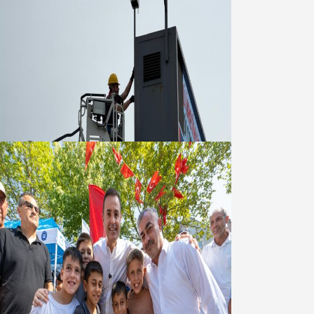
Büyükşehir Çevresel İzleme Ağını
Bandırma ile Güçlendirdi
05 Ağustos 2026
Akın: Benim derdim memlekete
hizmet hemşerim!