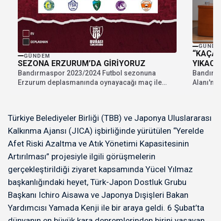
GÜNDE
“KAÇAK
GÜNDEM
SEZONA ERZURUM’DA GİRİYORUZ
YIKACA
Bandırmaspor 2023/2024 Futbol sezonuna
Bandırma
Erzurum deplasmanında oynayacağı maç ile
Alanı'na
bakıyor. Dün Futbol Federasyonu tesislerinde...
halkında 
Türkiye Belediyeler Birliği (TBB) ve Japonya Uluslararası
Kalkınma Ajansı (JICA) işbirliğinde yürütülen “Yerelde
Afet Riski Azaltma ve Atık Yönetimi Kapasitesinin
Artırılması” projesiyle ilgili görüşmelerin
gerçekleştirildiği ziyaret kapsamında Yücel Yılmaz
başkanlığındaki heyet, Türk-Japon Dostluk Grubu
Başkanı Ichiro Aisawa ve Japonya Dışişleri Bakan
Yardımcısı Yamada Kenji ile bir araya geldi. 6 Şubat’ta
dünyanın en büyük kara depremlerinden birini yaşayan