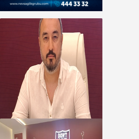
Oğuzbeyi’nden Balıkesirspor
yönetimine cevap : Herkes kendine
yakışanı yapar, buluttan nem
kapmayın!
07 Ağustos 2026