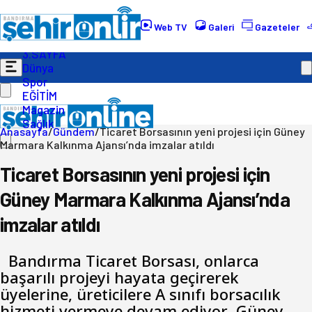
Gündem
Ekonomi
Web TV
Galeri
Gazeteler
Politika
3.SAYFA
Dünya
Spor
EĞİTİM
Magazin
Sağlık
Anasayfa
/
Gündem
/
Ticaret Borsasının yeni projesi için Güney
Marmara Kalkınma Ajansı’nda imzalar atıldı
Ticaret Borsasının yeni projesi için
Güney Marmara Kalkınma Ajansı’nda
imzalar atıldı
Bandırma Ticaret Borsası, onlarca
başarılı projeyi hayata geçirerek
üyelerine, üreticilere A sınıfı borsacılık
hizmeti vermeye devam ediyor.. Güney