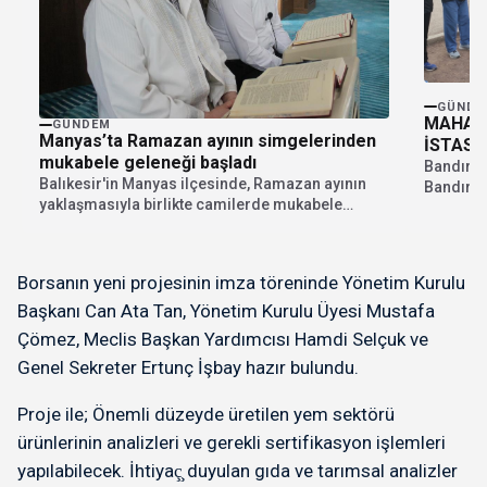
GÜNDE
MAHALL
GÜNDEM
Manyas’ta Ramazan ayının simgelerinden
İSTASY
mukabele geleneği başladı
Bandırma
Balıkesir'in Manyas ilçesinde, Ramazan ayının
Bandırma
yaklaşmasıyla birlikte camilerde mukabele
Sağlıklı 
geleneği başladı. İlçe genelindeki tüm...
Borsanın yeni projesinin imza töreninde Yönetim Kurulu
Başkanı Can Ata Tan, Yönetim Kurulu Üyesi Mustafa
Çömez, Meclis Başkan Yardımcısı Hamdi Selçuk ve
Genel Sekreter Ertunç İşbay hazır bulundu.
Proje ile; Önemli düzeyde üretilen yem sektörü
ürünlerinin analizleri ve gerekli sertifikasyon işlemleri
yapılabilecek. İhtiyaç̧ duyulan gıda ve tarımsal analizler