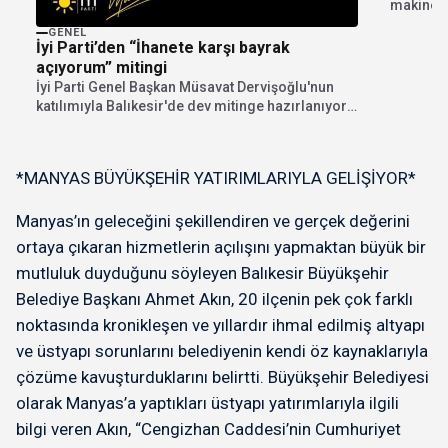
makineler
ile üretm
GENEL
İyi Parti’den “İhanete karşı bayrak
açıyorum” mitingi
İyi Parti Genel Başkan Müsavat Dervişoğlu'nun
katılımıyla Balıkesir'de dev mitinge hazırlanıyor.
"İhanete karşı bayrak...
*MANYAS BÜYÜKŞEHİR YATIRIMLARIYLA GELİŞİYOR*
Manyas’ın geleceğini şekillendiren ve gerçek değerini
ortaya çıkaran hizmetlerin açılışını yapmaktan büyük bir
mutluluk duyduğunu söyleyen Balıkesir Büyükşehir
Belediye Başkanı Ahmet Akın, 20 ilçenin pek çok farklı
noktasında kronikleşen ve yıllardır ihmal edilmiş altyapı
ve üstyapı sorunlarını belediyenin kendi öz kaynaklarıyla
çözüme kavuşturduklarını belirtti. Büyükşehir Belediyesi
olarak Manyas’a yaptıkları üstyapı yatırımlarıyla ilgili
bilgi veren Akın, “Cengizhan Caddesi’nin Cumhuriyet