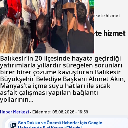
06 Ağustos 2026
Anasayfa
/
Gündem
/
Akın: Benim derdim memlekete hizmet
hemşerim!
Akın: Benim derdim memlekete hizmet
hemşerim!
Balıkesir’in 20 ilçesinde hayata geçirdiği
yatırımlarla yıllardır süregelen sorunları
birer birer çözüme kavuşturan Balıkesir
Büyükşehir Belediye Başkanı Ahmet Akın,
Manyas’ta içme suyu hatları ile sıcak
asfalt çalışması yapılan bağlantı
yollarının…
Haber Merkezi
•
Eklenme:
05.08.2026 - 16:59
Son Dakika ve Önemli Haberler İçin Google
Haberler'de Bizi Kaynak Ekleyin!