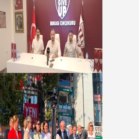
Oğuzbeyi : Transferlerde takımın
geleceğini, kulübün ekonomisini
düşündük
07 Ağustos 2026
Yeni Parti Bandırma Teşkilatı kuruldu