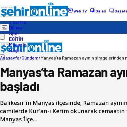
Gündem
Ekonomi
Web TV
Galeri
Gazete
Politika
3.SAYFA
Dünya
Spor
EĞİTİM
Magazin
Sağlık
Anasayfa
/
Gündem
/
Manyas’ta Ramazan ayının simgelerinden 
Manyas’ta Ramazan ayı
başladı
Balıkesir'in Manyas ilçesinde, Ramazan ayının
camilerde Kur'an-ı Kerim okunarak cemaatin 
Manyas İlçe…