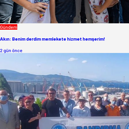
Gündem
Akın: Benim derdim memlekete hizmet hemşerim!
2 gün önce