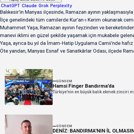
ChatGPT
Claude
Grok
Perplexity
Balıkesir’in Manyas ilçesinde, Ramazan ayının yaklaşmasıyla 
İlçe genelindeki tüm camilerde Kur’an-ı Kerim okunarak cem
Muhammet Yaşa, Ramazan ayının feyzinden ve bereketinden en
manevi iklimi en güzel şekilde yaşamak için mukabele gelen
Yaşa, ayrıca bu yıl da İmam-Hatip Uygulama Camii’nde hafız di
Öte yandan, Manyas Esnaf ve Sanatkârlar Odası, ilçede Rama
GÜNDEM
Hamsi Finger Bandırma’da
Türkiye'nin en büyük balık ekmek zinciri m
GÜNDEM
DENİZ: BANDIRMA’NIN İL OLMASI