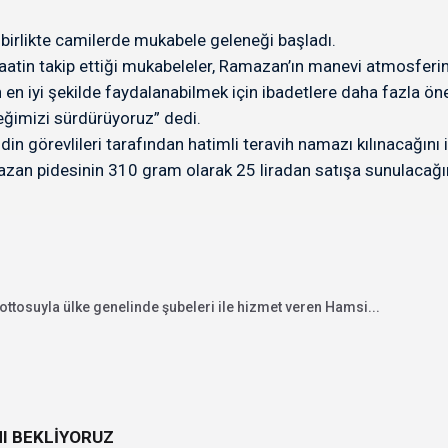
birlikte camilerde mukabele geleneği başladı.
aatin takip ettiği mukabeleler, Ramazan’ın manevi atmosferi
 iyi şekilde faydalanabilmek için ibadetlere daha fazla öne
eğimizi sürdürüyoruz” dedi.
n görevlileri tarafından hatimli teravih namazı kılınacağını i
zan pidesinin 310 gram olarak 25 liradan satışa sunulacağın
ottosuyla ülke genelinde şubeleri ile hizmet veren Hamsi...
NI BEKLİYORUZ