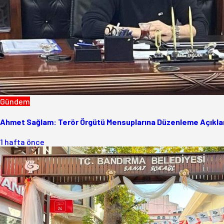
Gündem
Ahmet Sağlam: Terör Örgütü Mensuplarına Düzenleme Açıklam
1 hafta önce