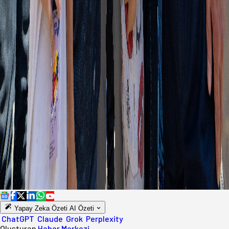
Yapay Zeka Özeti
AI Özeti
ChatGPT
Claude
Grok
Perplexity
Oluşturan
Haber Merkezi