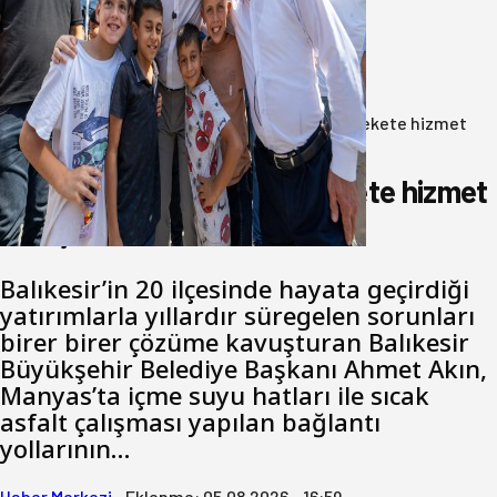
Akın: Benim derdim memlekete
hizmet hemşerim!
05 Ağustos 2026
Anasayfa
/
Gündem
/
Akın: Benim derdim memlekete hizmet
hemşerim!
Akın: Benim derdim memlekete hizmet
hemşerim!
Balıkesir’in 20 ilçesinde hayata geçirdiği
yatırımlarla yıllardır süregelen sorunları
birer birer çözüme kavuşturan Balıkesir
Büyükşehir Belediye Başkanı Ahmet Akın,
Manyas’ta içme suyu hatları ile sıcak
asfalt çalışması yapılan bağlantı
yollarının…
Haber Merkezi
•
Eklenme:
05.08.2026 - 16:59