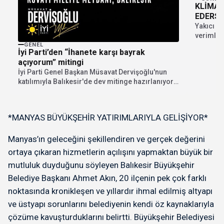
KLİMAN
EDERSİ
Yakıcı ya
verimlil
fazla önl
GENEL
İyi Parti’den “İhanete karşı bayrak
açıyorum” mitingi
İyi Parti Genel Başkan Müsavat Dervişoğlu'nun
katılımıyla Balıkesir'de dev mitinge hazırlanıyor.
"İhanete karşı bayrak...
*MANYAS BÜYÜKŞEHİR YATIRIMLARIYLA GELİŞİYOR*
Manyas’ın geleceğini şekillendiren ve gerçek değerini
ortaya çıkaran hizmetlerin açılışını yapmaktan büyük bir
mutluluk duyduğunu söyleyen Balıkesir Büyükşehir
Belediye Başkanı Ahmet Akın, 20 ilçenin pek çok farklı
noktasında kronikleşen ve yıllardır ihmal edilmiş altyapı
ve üstyapı sorunlarını belediyenin kendi öz kaynaklarıyla
çözüme kavuşturduklarını belirtti. Büyükşehir Belediyesi