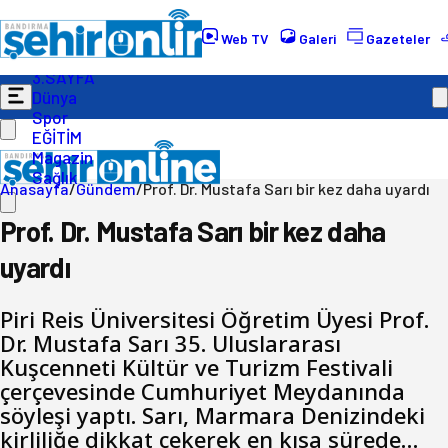
Gündem
Ekonomi
Web TV
Galeri
Gazeteler
Politika
3.SAYFA
Dünya
Spor
EĞİTİM
Magazin
Sağlık
Anasayfa
/
Gündem
/
Prof. Dr. Mustafa Sarı bir kez daha uyardı
Prof. Dr. Mustafa Sarı bir kez daha
uyardı
Piri Reis Üniversitesi Öğretim Üyesi Prof.
Dr. Mustafa Sarı 35. Uluslararası
Kuşcenneti Kültür ve Turizm Festivali
çerçevesinde Cumhuriyet Meydanında
söyleşi yaptı. Sarı, Marmara Denizindeki
kirliliğe dikkat çekerek en kısa sürede…