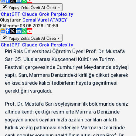
Yapay Zeka Özeti
AI Özeti
ChatGPT
Claude
Grok
Perplexity
Oluşturan
Cemal Vural ATABEY
Eklenme
06.06.2026 - 10:59
Yapay Zeka Özeti
AI Özeti
ChatGPT
Claude
Grok
Perplexity
Piri Reis Üniversitesi Öğretim Üyesi Prof. Dr. Mustafa
Sarı 35. Uluslararası Kuşcenneti Kültür ve Turizm
Festivali çerçevesinde Cumhuriyet Meydanında söyleşi
yaptı. Sarı, Marmara Denizindeki kirliliğe dikkat çekerek
en kısa sürede kalıcı tedbirlerin hayata geçirilmesi
gerektiğini vurguladı.
Prof. Dr. Mustafa Sarı söyleşisinin ilk bölümünde deniz
altında kendi çektiği resimlerle Marmara Denizinde
yaşayan ancak sayıları hızla azalan canlıları anlattı.
Kirlilik ve alg patlaması nedeniyle Marmara Denizinde
canlı popülasyonunun azaldığının altını çizen Prof. Dr.