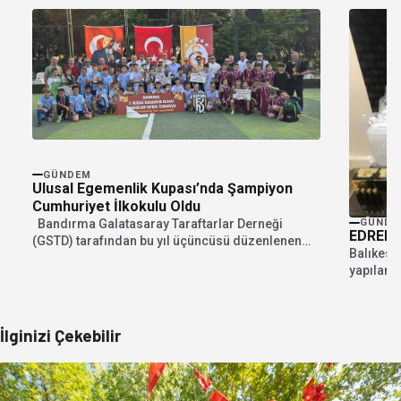
GÜNDEM
Ulusal Egemenlik Kupası’nda Şampiyon
Cumhuriyet İlkokulu Oldu
Bandırma Galatasaray Taraftarlar Derneği
GÜNDE
EDREMİ
(GSTD) tarafından bu yıl üçüncüsü düzenlenen
Balıkesir
Ulusal Egemenlik Kupası...
yapılan 
içecek ve
İlginizi Çekebilir