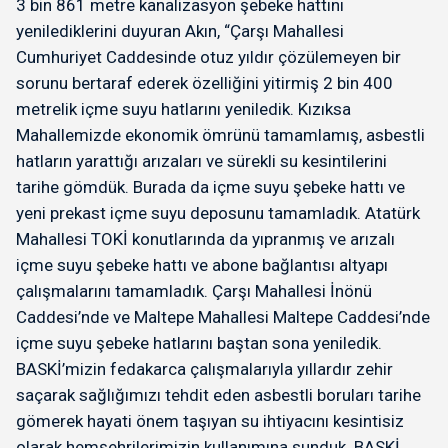
3 bin 861 metre kanalizasyon şebeke hattını
yenilediklerini duyuran Akın, “Çarşı Mahallesi
Cumhuriyet Caddesinde otuz yıldır çözülemeyen bir
sorunu bertaraf ederek özelliğini yitirmiş 2 bin 400
metrelik içme suyu hatlarını yeniledik. Kızıksa
Mahallemizde ekonomik ömrünü tamamlamış, asbestli
hatların yarattığı arızaları ve sürekli su kesintilerini
tarihe gömdük. Burada da içme suyu şebeke hattı ve
yeni prekast içme suyu deposunu tamamladık. Atatürk
Mahallesi TOKİ konutlarında da yıpranmış ve arızalı
içme suyu şebeke hattı ve abone bağlantısı altyapı
çalışmalarını tamamladık. Çarşı Mahallesi İnönü
Caddesi’nde ve Maltepe Mahallesi Maltepe Caddesi’nde
içme suyu şebeke hatlarını baştan sona yeniledik.
BASKİ’mizin fedakarca çalışmalarıyla yıllardır zehir
saçarak sağlığımızı tehdit eden asbestli boruları tarihe
gömerek hayati önem taşıyan su ihtiyacını kesintisiz
olarak hemşehrilerimizin kullanımına sunduk. BASKİ