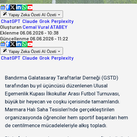
Yapay Zeka Özeti
AI Özeti
ChatGPT
Claude
Grok
Perplexity
Oluşturan
Cemal Vural ATABEY
Eklenme
06.06.2026 - 10:38
Güncellenme
06.06.2026 - 11:22
Yapay Zeka Özeti
AI Özeti
ChatGPT
Claude
Grok
Perplexity
Bandırma Galatasaray Taraftarlar Derneği (GSTD)
tarafından bu yıl üçüncüsü düzenlenen Ulusal
Egemenlik Kupası İlkokullar Arası Futbol Turnuvası,
büyük bir heyecan ve coşku içerisinde tamamlandı.
Marmara Halı Saha Tesisleri’nde gerçekleştirilen
organizasyonda öğrenciler hem sportif başarıları hem
de centilmence mücadeleleriyle alkış topladı.