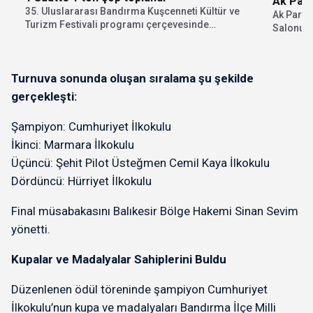
Ak Parti
35. Uluslararası Bandırma Kuşcenneti Kültür ve
Ak Parti 
Turizm Festivali programı çerçevesinde
Salonund
Bandırma Belediyesi, Tema Vakfı...
yoğun old
Turnuva sonunda oluşan sıralama şu şekilde
gerçekleşti:
Şampiyon: Cumhuriyet İlkokulu
İkinci: Marmara İlkokulu
Üçüncü: Şehit Pilot Üsteğmen Cemil Kaya İlkokulu
Dördüncü: Hürriyet İlkokulu
Final müsabakasını Balıkesir Bölge Hakemi Sinan Sevim
yönetti.
Kupalar ve Madalyalar Sahiplerini Buldu
Düzenlenen ödül töreninde şampiyon Cumhuriyet
İlkokulu’nun kupa ve madalyaları Bandırma İlçe Milli