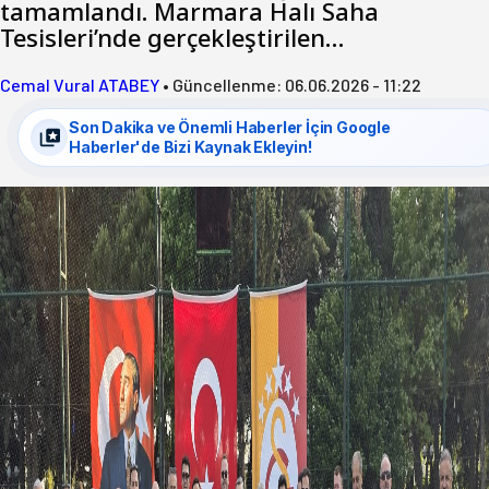
tamamlandı. Marmara Halı Saha
Tesisleri’nde gerçekleştirilen…
Cemal Vural ATABEY
•
Güncellenme:
06.06.2026 - 11:22
Son Dakika ve Önemli Haberler İçin Google
Haberler'de Bizi Kaynak Ekleyin!