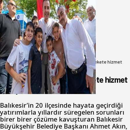
Akın: Benim derdim memlekete
hizmet hemşerim!
05 Ağustos 2026
Anasayfa
/
Gündem
/
Akın: Benim derdim memlekete hizmet
hemşerim!
Akın: Benim derdim memlekete hizmet
hemşerim!
Balıkesir’in 20 ilçesinde hayata geçirdiği
yatırımlarla yıllardır süregelen sorunları
birer birer çözüme kavuşturan Balıkesir
Büyükşehir Belediye Başkanı Ahmet Akın,