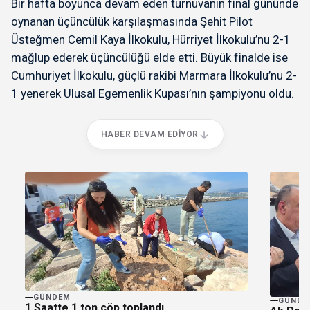
Bir hafta boyunca devam eden turnuvanın final gününde
oynanan üçüncülük karşılaşmasında Şehit Pilot
Üsteğmen Cemil Kaya İlkokulu, Hürriyet İlkokulu’nu 2-1
mağlup ederek üçüncülüğü elde etti. Büyük finalde ise
Cumhuriyet İlkokulu, güçlü rakibi Marmara İlkokulu’nu 2-
1 yenerek Ulusal Egemenlik Kupası’nın şampiyonu oldu.
HABER DEVAM EDIYOR
GÜNDEM
GÜNDE
1 Saatte 1 ton çöp toplandı