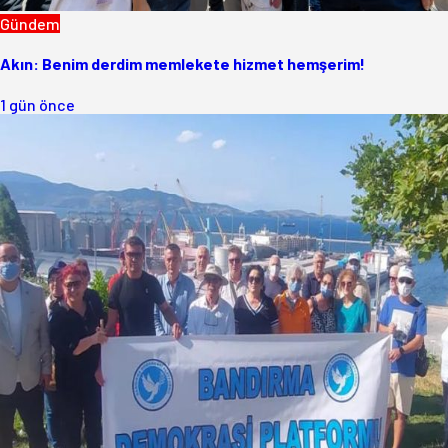
Gündem
Akın: Benim derdim memlekete hizmet hemşerim!
1 gün önce