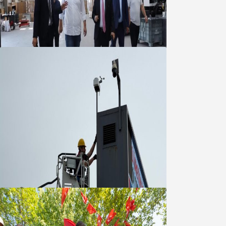
Marmara OSB Müteşebbis Heyeti
Toplantısı gerçekleştirildi
05 Ağustos 2026
Büyükşehir Çevresel İzleme Ağını
Bandırma ile Güçlendirdi
05 Ağustos 2026