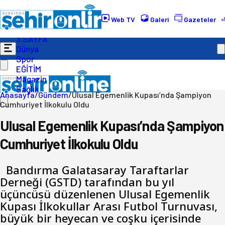
Gündem
Ekonomi
Web TV
Galeri
Gazeteler
Politika
3.SAYFA
Dünya
Spor
EĞİTİM
Magazin
Sağlık
Anasayfa
/
Gündem
/
Ulusal Egemenlik Kupası’nda Şampiyon
Cumhuriyet İlkokulu Oldu
Ulusal Egemenlik Kupası’nda Şampiyon
Cumhuriyet İlkokulu Oldu
Bandırma Galatasaray Taraftarlar
Derneği (GSTD) tarafından bu yıl
üçüncüsü düzenlenen Ulusal Egemenlik
Kupası İlkokullar Arası Futbol Turnuvası,
büyük bir heyecan ve coşku içerisinde