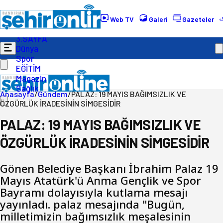
Gündem
Ekonomi
Web TV
Galeri
Gazeteler
Politika
3.SAYFA
Dünya
Spor
EĞİTİM
Magazin
Sağlık
Anasayfa
/
Gündem
/
PALAZ: 19 MAYIS BAĞIMSIZLIK VE
ÖZGÜRLÜK İRADESİNİN SİMGESİDİR
PALAZ: 19 MAYIS BAĞIMSIZLIK VE
ÖZGÜRLÜK İRADESİNİN SİMGESİDİR
Gönen Belediye Başkanı İbrahim Palaz 19
Mayıs Atatürk'ü Anma Gençlik ve Spor
Bayramı dolayısıyla kutlama mesajı
yayınladı. palaz mesajında "Bugün,
milletimizin bağımsızlık meşalesinin