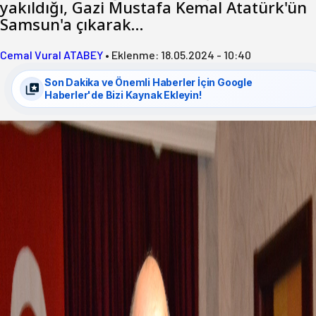
yakıldığı, Gazi Mustafa Kemal Atatürk'ün
Samsun'a çıkarak…
Cemal Vural ATABEY
•
Eklenme:
18.05.2024 - 10:40
Son Dakika ve Önemli Haberler İçin Google
Haberler'de Bizi Kaynak Ekleyin!