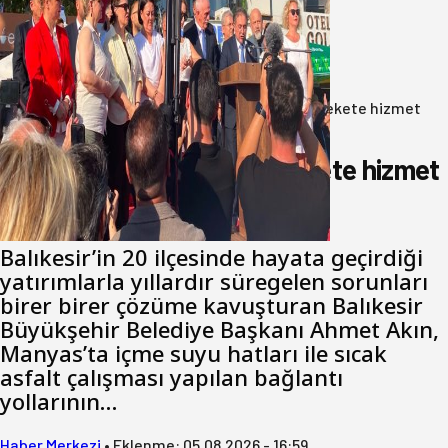
Yeni Parti Bandırma Teşkilatı kuruldu
06 Ağustos 2026
Anasayfa
/
Gündem
/
Akın: Benim derdim memlekete hizmet
hemşerim!
Akın: Benim derdim memlekete hizmet
hemşerim!
Balıkesir’in 20 ilçesinde hayata geçirdiği
yatırımlarla yıllardır süregelen sorunları
birer birer çözüme kavuşturan Balıkesir
Büyükşehir Belediye Başkanı Ahmet Akın,
Manyas’ta içme suyu hatları ile sıcak
asfalt çalışması yapılan bağlantı
yollarının…
Haber Merkezi
•
Eklenme:
05.08.2026 - 16:59