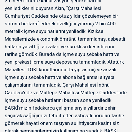
3 bin 861 metre kanalizasyon şebeke hattını
yenilediklerini duyuran Akın, “Çarşı Mahallesi
Cumhuriyet Caddesinde otuz yıldır çözülemeyen bir
sorunu bertaraf ederek özelliğini yitirmiş 2 bin 400
metrelik içme suyu hatlarını yeniledik. Kızıksa
Mahallemizde ekonomik ömrünü tamamlamış, asbestli
hatların yarattığı arızaları ve sürekli su kesintilerini
tarihe gömdük. Burada da içme suyu şebeke hattı ve
yeni prekast içme suyu deposunu tamamladık. Atatürk
Mahallesi TOKİ konutlarında da yıpranmış ve arızalı
içme suyu şebeke hattı ve abone bağlantısı altyapı
çalışmalarını tamamladık. Çarşı Mahallesi İnönü
Caddesi’nde ve Maltepe Mahallesi Maltepe Caddesi’nde
içme suyu şebeke hatlarını baştan sona yeniledik.
BASKİ’mizin fedakarca çalışmalarıyla yıllardır zehir
saçarak sağlığımızı tehdit eden asbestli boruları tarihe
gömerek hayati önem taşıyan su ihtiyacını kesintisiz
olarak hemşehrilerimizin kullanımına sunduk. BASKİ