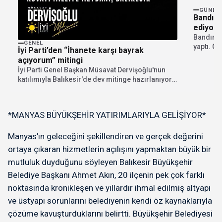
GÜNDE
Bandırm
ediyor
Bandırma
GENEL
yaptı. G
İyi Parti’den “İhanete karşı bayrak
Liço...
açıyorum” mitingi
İyi Parti Genel Başkan Müsavat Dervişoğlu'nun
katılımıyla Balıkesir'de dev mitinge hazırlanıyor.
"İhanete karşı bayrak...
*MANYAS BÜYÜKŞEHİR YATIRIMLARIYLA GELİŞİYOR*
Manyas’ın geleceğini şekillendiren ve gerçek değerini
ortaya çıkaran hizmetlerin açılışını yapmaktan büyük bir
mutluluk duyduğunu söyleyen Balıkesir Büyükşehir
Belediye Başkanı Ahmet Akın, 20 ilçenin pek çok farklı
noktasında kronikleşen ve yıllardır ihmal edilmiş altyapı
ve üstyapı sorunlarını belediyenin kendi öz kaynaklarıyla
çözüme kavuşturduklarını belirtti. Büyükşehir Belediyesi