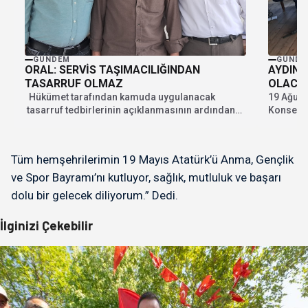
GÜNDEM
GÜNDE
ORAL: SERVİS TAŞIMACILIĞINDAN
AYDIN:
TASARRUF OLMAZ
OLACA
Hükümet tarafından kamuda uygulanacak
19 Ağust
tasarruf tedbirlerinin açıklanmasının ardından
Konseyi 
Bandırma Taşıyıcılar Kooperatifi ( BANSER...
başladı. İ
Tüm hemşehrilerimin 19 Mayıs Atatürk’ü Anma, Gençlik
ve Spor Bayramı’nı kutluyor, sağlık, mutluluk ve başarı
dolu bir gelecek diliyorum.” Dedi.
İlginizi Çekebilir