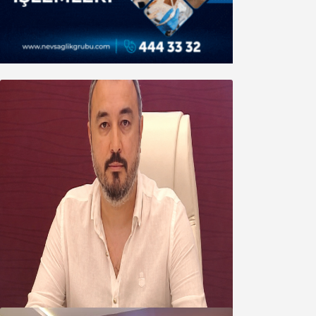
Oğuzbeyi’nden Balıkesirspor
yönetimine cevap : Herkes kendine
yakışanı yapar, buluttan nem
kapmayın!
07 Ağustos 2026