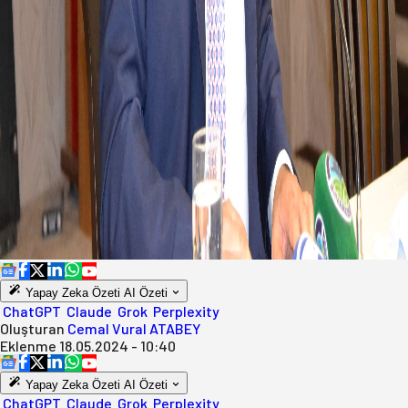
Yapay Zeka Özeti
AI Özeti
ChatGPT
Claude
Grok
Perplexity
Oluşturan
Cemal Vural ATABEY
Eklenme
18.05.2024 - 10:40
Yapay Zeka Özeti
AI Özeti
ChatGPT
Claude
Grok
Perplexity