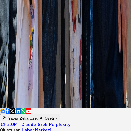
Yapay Zeka Özeti
AI Özeti
ChatGPT
Claude
Grok
Perplexity
Oluşturan
Haber Merkezi