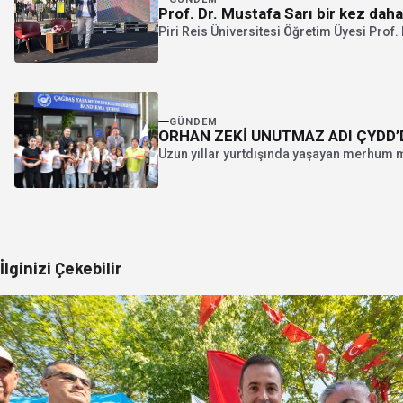
Prof. Dr. Mustafa Sarı bir kez daha
Piri Reis Üniversitesi Öğretim Üyesi Prof. 
GÜNDEM
ORHAN ZEKİ UNUTMAZ ADI ÇYDD’
Uzun yıllar yurtdışında yaşayan merhum m
İlginizi Çekebilir