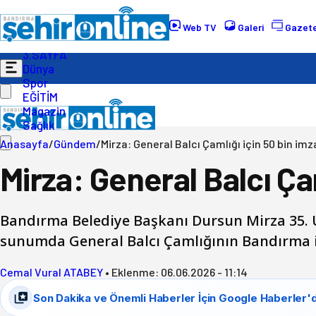
Gündem
Ekonomi
Web TV
Galeri
Gazete
Politika
3.SAYFA
Dünya
Spor
EĞİTİM
Magazin
Sağlık
Anasayfa
/
Gündem
/
Mirza: General Balcı Çamlığı için 50 bin im
Mirza: General Balcı Ça
Bandırma Belediye Başkanı Dursun Mirza 35. U
sunumda General Balcı Çamlığının Bandırma 
Cemal Vural ATABEY
•
Eklenme:
06.06.2026 - 11:14
Son Dakika ve Önemli Haberler İçin Google Haberler'd