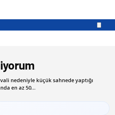
stiyorum
ivali nedeniyle küçük sahnede yaptığı
nda en az 50…