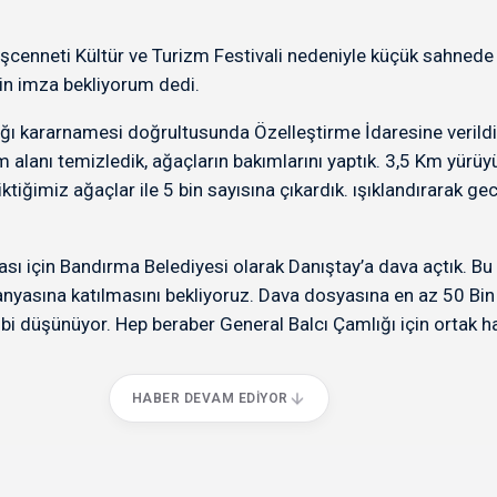
şcenneti Kültür ve Turizm Festivali nedeniyle küçük sahned
n imza bekliyorum dedi.
ığı kararnamesi doğrultusunda Özelleştirme İdaresine verildi
lanı temizledik, ağaçların bakımlarını yaptık. 3,5 Km yürüyüş 
tiğimiz ağaçlar ile 5 bin sayısına çıkardık. ışıklandırarak gec
ı için Bandırma Belediyesi olarak Danıştay’a dava açtık. Bu a
yasına katılmasını bekliyoruz. Dava dosyasına en az 50 Bin 
i düşünüyor. Hep beraber General Balcı Çamlığı için ortak ha
HABER DEVAM EDIYOR