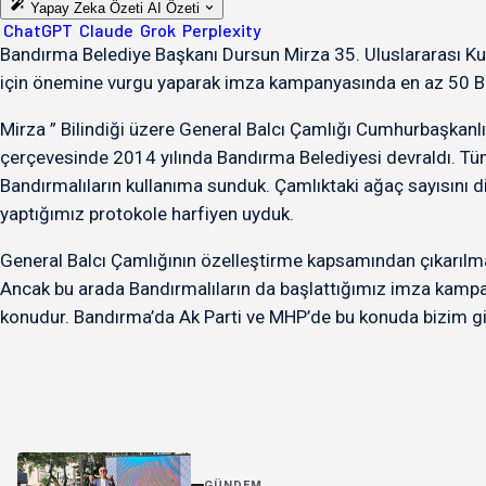
Yapay Zeka Özeti
AI Özeti
ChatGPT
Claude
Grok
Perplexity
Bandırma Belediye Başkanı Dursun Mirza 35. Uluslararası Ku
için önemine vurgu yaparak imza kampanyasında en az 50 Bi
Mirza ” Bilindiği üzere General Balcı Çamlığı Cumhurbaşkanl
çerçevesinde 2014 yılında Bandırma Belediyesi devraldı. Tüm a
Bandırmalıların kullanıma sunduk. Çamlıktaki ağaç sayısını dik
yaptığımız protokole harfiyen uyduk.
General Balcı Çamlığının özelleştirme kapsamından çıkarılmas
Ancak bu arada Bandırmalıların da başlattığımız imza kampan
konudur. Bandırma’da Ak Parti ve MHP’de bu konuda bizim gib
GÜNDEM