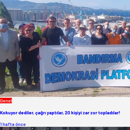
Genel
Kokuyor dediler, çağrı yaptılar, 20 kişiyi zar zor topladılar!
1 hafta önce