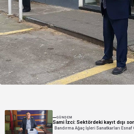
GÜNDEM
Sami İzci: Sektördeki kayıt dışı so
Bandırma Ağaç İşleri Sanatkarları Esnaf 