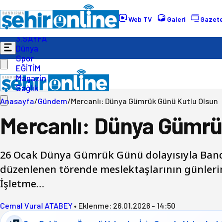
Gündem
Ekonomi
Web TV
Galeri
Gazete
Politika
3.SAYFA
Dünya
Spor
EĞİTİM
Magazin
Sağlık
Anasayfa
/
Gündem
/
Mercanlı: Dünya Gümrük Günü Kutlu Olsun
Mercanlı: Dünya Gümrü
26 Ocak Dünya Gümrük Günü dolayısıyla Ba
düzenlenen törende meslektaşlarının günlerin
İşletme…
Cemal Vural ATABEY
•
Eklenme:
26.01.2026 - 14:50