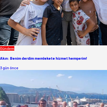
Gündem
Akın: Benim derdim memlekete hizmet hemşerim!
3 gün önce