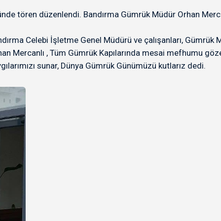
de tören düzenlendi. Bandırma Gümrük Müdür Orhan Mercanl
dırma Celebi İşletme Genel Müdürü ve çalışanları, Gümrük Müş
han Mercanlı , Tüm Gümrük Kapılarında mesai mefhumu göze
ygılarımızı sunar, Dünya Gümrük Günümüzü kutlarız dedi.