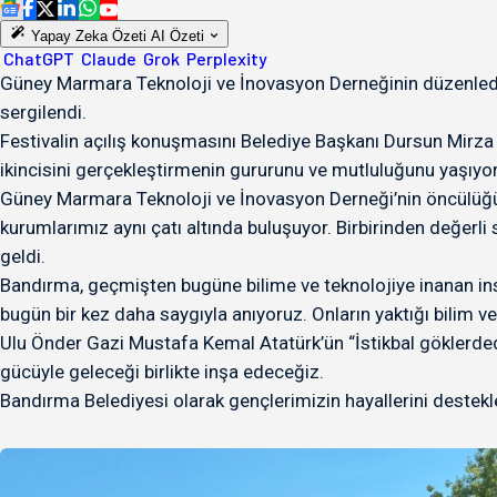
Yapay Zeka Özeti
AI Özeti
ChatGPT
Claude
Grok
Perplexity
Güney Marmara Teknoloji ve İnovasyon Derneğinin düzenlediği
sergilendi.
Festivalin açılış konuşmasını Belediye Başkanı Dursun Mirza ya
ikincisini gerçekleştirmenin gururunu ve mutluluğunu yaşıyo
Güney Marmara Teknoloji ve İnovasyon Derneği’nin öncülüğünd
kurumlarımız aynı çatı altında buluşuyor. Birbirinden değerli
geldi.
Bandırma, geçmişten bugüne bilime ve teknolojiye inanan ins
bugün bir kez daha saygıyla anıyoruz. Onların yaktığı bilim v
Ulu Önder Gazi Mustafa Kemal Atatürk’ün “İstikbal göklerdedi
gücüyle geleceği birlikte inşa edeceğiz.
Bandırma Belediyesi olarak gençlerimizin hayallerini destekl