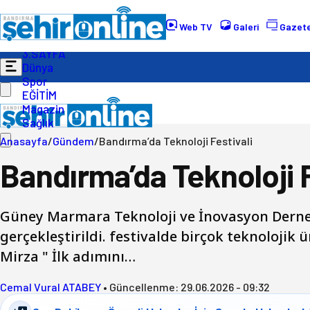
Gündem
Ekonomi
Web TV
Galeri
Gazete
Politika
3.SAYFA
Dünya
Spor
EĞİTİM
Magazin
Sağlık
Anasayfa
/
Gündem
/
Bandırma’da Teknoloji Festivali
Bandırma’da Teknoloji F
Güney Marmara Teknoloji ve İnovasyon Derne
gerçekleştirildi. festivalde birçok teknolojik
Mirza " İlk adımını…
Cemal Vural ATABEY
•
Güncellenme:
29.06.2026 - 09:32