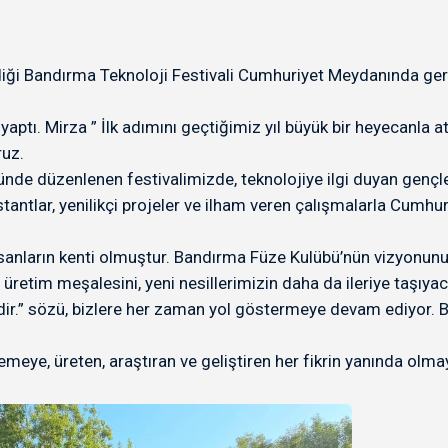
 Bandırma Teknoloji Festivali Cumhuriyet Meydanında gerçekl
ptı. Mirza ” İlk adımını geçtiğimiz yıl büyük bir heyecanla at
ruz.
e düzenlenen festivalimizde, teknolojiye ilgi duyan gençleri
 stantlar, yenilikçi projeler ve ilham veren çalışmalarla Cum
anların kenti olmuştur. Bandırma Füze Kulübü’nün vizyonunu,
e üretim meşalesini, yeni nesillerimizin daha da ileriye taşıy
r.” sözü, bizlere her zaman yol göstermeye devam ediyor. Bili
emeye, üreten, araştıran ve geliştiren her fikrin yanında ol