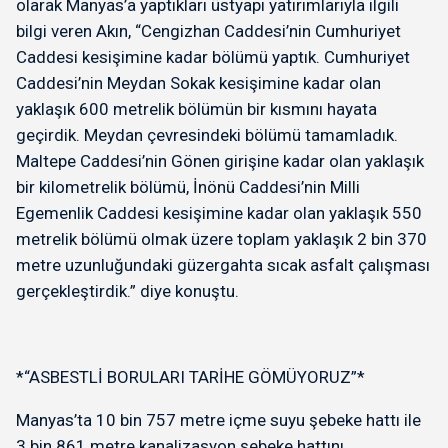
olarak Manyas’a yaptıkları üstyapı yatırımlarıyla ilgili
bilgi veren Akın, “Cengizhan Caddesi’nin Cumhuriyet
Caddesi kesişimine kadar bölümü yaptık. Cumhuriyet
Caddesi’nin Meydan Sokak kesişimine kadar olan
yaklaşık 600 metrelik bölümün bir kısmını hayata
geçirdik. Meydan çevresindeki bölümü tamamladık.
Maltepe Caddesi’nin Gönen girişine kadar olan yaklaşık
bir kilometrelik bölümü, İnönü Caddesi’nin Milli
Egemenlik Caddesi kesişimine kadar olan yaklaşık 550
metrelik bölümü olmak üzere toplam yaklaşık 2 bin 370
metre uzunluğundaki güzergahta sıcak asfalt çalışması
gerçekleştirdik.” diye konuştu.
*“ASBESTLİ BORULARI TARİHE GÖMÜYORUZ”*
Manyas’ta 10 bin 757 metre içme suyu şebeke hattı ile
3 bin 861 metre kanalizasyon şebeke hattını