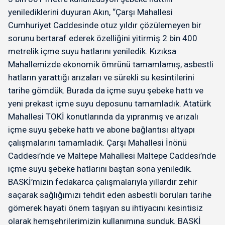
yenilediklerini duyuran Akın, “Çarşı Mahallesi
Cumhuriyet Caddesinde otuz yıldır çözülemeyen bir
sorunu bertaraf ederek özelliğini yitirmiş 2 bin 400
metrelik içme suyu hatlarını yeniledik. Kızıksa
Mahallemizde ekonomik ömrünü tamamlamış, asbestli
hatların yarattığı arızaları ve sürekli su kesintilerini
tarihe gömdük. Burada da içme suyu şebeke hattı ve
yeni prekast içme suyu deposunu tamamladık. Atatürk
Mahallesi TOKİ konutlarında da yıpranmış ve arızalı
içme suyu şebeke hattı ve abone bağlantısı altyapı
çalışmalarını tamamladık. Çarşı Mahallesi İnönü
Caddesi’nde ve Maltepe Mahallesi Maltepe Caddesi’nde
içme suyu şebeke hatlarını baştan sona yeniledik.
BASKİ’mizin fedakarca çalışmalarıyla yıllardır zehir
saçarak sağlığımızı tehdit eden asbestli boruları tarihe
gömerek hayati önem taşıyan su ihtiyacını kesintisiz
olarak hemşehrilerimizin kullanımına sunduk. BASKİ