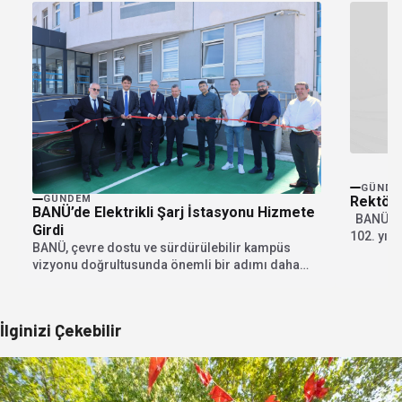
GÜNDE
Rektör 
GÜNDEM
BANÜ’de Elektrikli Şarj İstasyonu Hizmete
BANÜ Rek
Girdi
102. yıl
BANÜ, çevre dostu ve sürdürülebilir kampüs
Boz...
vizyonu doğrultusunda önemli bir adımı daha
hayata geçirdi....
İlginizi Çekebilir