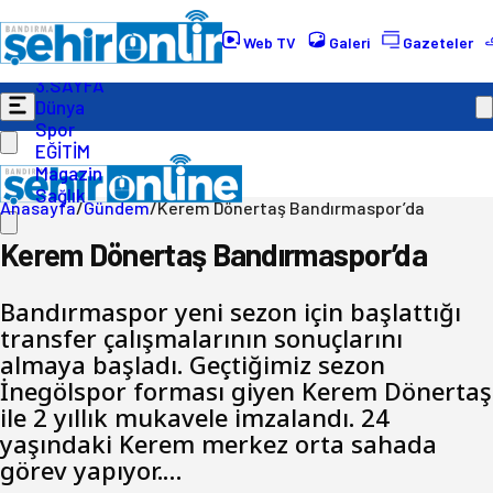
Gündem
Ekonomi
Web TV
Galeri
Gazeteler
Politika
3.SAYFA
Dünya
Spor
EĞİTİM
Magazin
Sağlık
Anasayfa
/
Gündem
/
Kerem Dönertaş Bandırmaspor’da
Kerem Dönertaş Bandırmaspor’da
Bandırmaspor yeni sezon için başlattığı
transfer çalışmalarının sonuçlarını
almaya başladı. Geçtiğimiz sezon
İnegölspor forması giyen Kerem Dönertaş
ile 2 yıllık mukavele imzalandı. 24
yaşındaki Kerem merkez orta sahada
görev yapıyor.…