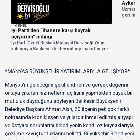
Aykan: 
Uzmanlar
gerilimi 
hattına...
GENEL
İyi Parti’den “İhanete karşı bayrak
açıyorum” mitingi
İyi Parti Genel Başkan Müsavat Dervişoğlu'nun
katılımıyla Balıkesir'de dev mitinge hazırlanıyor.
"İhanete karşı bayrak...
*MANYAS BÜYÜKŞEHİR YATIRIMLARIYLA GELİŞİYOR*
Manyas’ın geleceğini şekillendiren ve gerçek değerini
ortaya çıkaran hizmetlerin açılışını yapmaktan büyük bir
mutluluk duyduğunu söyleyen Balıkesir Büyükşehir
Belediye Başkanı Ahmet Akın, 20 ilçenin pek çok farklı
noktasında kronikleşen ve yıllardır ihmal edilmiş altyapı
ve üstyapı sorunlarını belediyenin kendi öz kaynaklarıyla
çözüme kavuşturduklarını belirtti. Büyükşehir Belediyesi