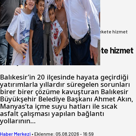
Akın: Benim derdim memlekete
hizmet hemşerim!
05 Ağustos 2026
Anasayfa
/
Gündem
/
Akın: Benim derdim memlekete hizmet
hemşerim!
Akın: Benim derdim memlekete hizmet
hemşerim!
Balıkesir’in 20 ilçesinde hayata geçirdiği
yatırımlarla yıllardır süregelen sorunları
birer birer çözüme kavuşturan Balıkesir
Büyükşehir Belediye Başkanı Ahmet Akın,
Manyas’ta içme suyu hatları ile sıcak
asfalt çalışması yapılan bağlantı
yollarının…
Haber Merkezi
•
Eklenme:
05.08.2026 - 16:59