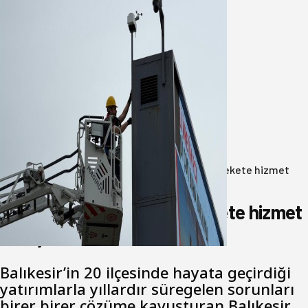
Büyükşehir Çevresel İzleme Ağını
Bandırma ile Güçlendirdi
05 Ağustos 2026
Anasayfa
/
Gündem
/
Akın: Benim derdim memlekete hizmet
hemşerim!
Akın: Benim derdim memlekete hizmet
hemşerim!
Balıkesir’in 20 ilçesinde hayata geçirdiği
yatırımlarla yıllardır süregelen sorunları
birer birer çözüme kavuşturan Balıkesir