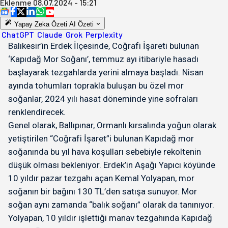
Eklenme
08.07.2024 - 15:21
Yapay Zeka Özeti
AI Özeti
ChatGPT
Claude
Grok
Perplexity
Balıkesir’in Erdek İlçesinde, Coğrafi İşareti bulunan
‘Kapıdağ Mor Soğanı’, temmuz ayı itibariyle hasadı
başlayarak tezgahlarda yerini almaya başladı. Nisan
ayında tohumları toprakla buluşan bu özel mor
soğanlar, 2024 yılı hasat döneminde yine sofraları
renklendirecek.
Genel olarak, Ballıpınar, Ormanlı kırsalında yoğun olarak
yetiştirilen “Coğrafi İşaret”i bulunan Kapıdağ mor
soğanında bu yıl hava koşulları sebebiyle rekoltenin
düşük olması bekleniyor. Erdek’in Aşağı Yapıcı köyünde
10 yıldır pazar tezgahı açan Kemal Yolyapan, mor
soğanın bir bağını 130 TL’den satışa sunuyor. Mor
soğan aynı zamanda “balık soğanı” olarak da tanınıyor.
Yolyapan, 10 yıldır işlettiği manav tezgahında Kapıdağ