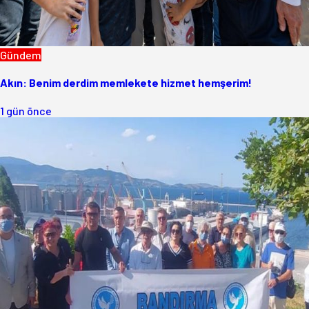
Gündem
Akın: Benim derdim memlekete hizmet hemşerim!
1 gün önce