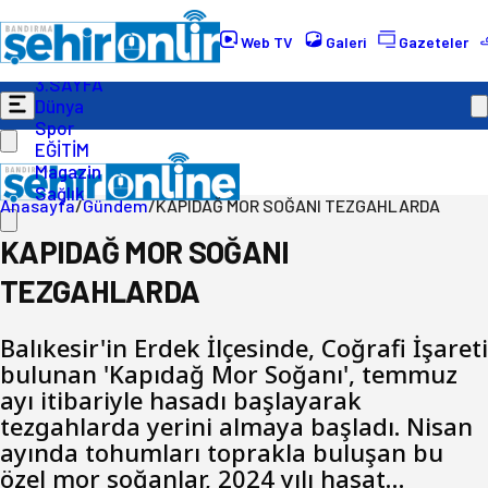
Gündem
Ekonomi
Web TV
Galeri
Gazeteler
Politika
3.SAYFA
Dünya
Spor
EĞİTİM
Magazin
Sağlık
Anasayfa
/
Gündem
/
KAPIDAĞ MOR SOĞANI TEZGAHLARDA
KAPIDAĞ MOR SOĞANI
TEZGAHLARDA
Balıkesir'in Erdek İlçesinde, Coğrafi İşareti
bulunan 'Kapıdağ Mor Soğanı', temmuz
ayı itibariyle hasadı başlayarak
tezgahlarda yerini almaya başladı. Nisan
ayında tohumları toprakla buluşan bu
özel mor soğanlar, 2024 yılı hasat…