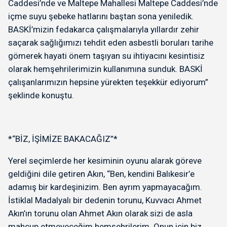
Caddesi’nde ve Maltepe Mahallesi Maltepe Caddesi’nde
içme suyu şebeke hatlarını baştan sona yeniledik.
BASKİ’mizin fedakarca çalışmalarıyla yıllardır zehir
saçarak sağlığımızı tehdit eden asbestli boruları tarihe
gömerek hayati önem taşıyan su ihtiyacını kesintisiz
olarak hemşehrilerimizin kullanımına sunduk. BASKİ
çalışanlarımızın hepsine yürekten teşekkür ediyorum”
şeklinde konuştu.
*“BİZ, İŞİMİZE BAKACAĞIZ”*
Yerel seçimlerde her kesiminin oyunu alarak göreve
geldiğini dile getiren Akın, “Ben, kendini Balıkesir’e
adamış bir kardeşinizim. Ben ayrım yapmayacağım.
İstiklal Madalyalı bir dedenin torunu, Kuvvacı Ahmet
Akın’ın torunu olan Ahmet Akın olarak sizi de asla
mahcup etmeyeceğim hemşehrilerim. Onun için biz