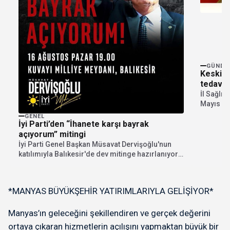
GÜNDE
Keskin: 
tedavi 
İl Sağlı
Mayıs Çöl
GENEL
İyi Parti’den “İhanete karşı bayrak
açıyorum” mitingi
İyi Parti Genel Başkan Müsavat Dervişoğlu'nun
katılımıyla Balıkesir'de dev mitinge hazırlanıyor.
"İhanete karşı bayrak...
*MANYAS BÜYÜKŞEHİR YATIRIMLARIYLA GELİŞİYOR*
Manyas’ın geleceğini şekillendiren ve gerçek değerini
ortaya çıkaran hizmetlerin açılışını yapmaktan büyük bir