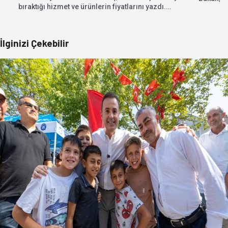
bıraktığı hizmet ve ürünlerin fiyatlarını yazdı.
belirtere
Aktaş'ın verdiği...
İlginizi Çekebilir