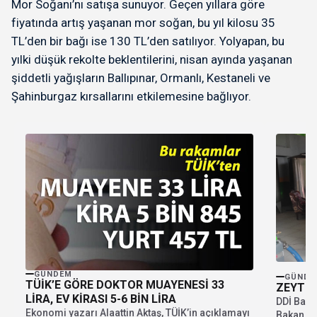
Mor Soğanı’nı satışa sunuyor. Geçen yıllara göre
fiyatında artış yaşanan mor soğan, bu yıl kilosu 35
TL’den bir bağı ise 130 TL’den satılıyor. Yolyapan, bu
yılki düşük rekolte beklentilerini, nisan ayında yaşanan
şiddetli yağışların Ballıpınar, Ormanlı, Kestaneli ve
Şahinburgaz kırsallarını etkilemesine bağlıyor.
GÜNDEM
GÜNDE
TÜİK’E GÖRE DOKTOR MUAYENESİ 33
ZEYTiN
LİRA, EV KİRASI 5-6 BİN LİRA
DDİ Baka
Ekonomi yazarı Alaattin Aktaş, TÜİK’in açıklamayı
Bakan, ç