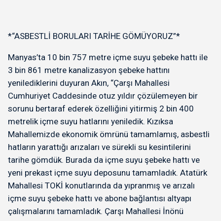
*“ASBESTLİ BORULARI TARİHE GÖMÜYORUZ”*
Manyas’ta 10 bin 757 metre içme suyu şebeke hattı ile
3 bin 861 metre kanalizasyon şebeke hattını
yenilediklerini duyuran Akın, “Çarşı Mahallesi
Cumhuriyet Caddesinde otuz yıldır çözülemeyen bir
sorunu bertaraf ederek özelliğini yitirmiş 2 bin 400
metrelik içme suyu hatlarını yeniledik. Kızıksa
Mahallemizde ekonomik ömrünü tamamlamış, asbestli
hatların yarattığı arızaları ve sürekli su kesintilerini
tarihe gömdük. Burada da içme suyu şebeke hattı ve
yeni prekast içme suyu deposunu tamamladık. Atatürk
Mahallesi TOKİ konutlarında da yıpranmış ve arızalı
içme suyu şebeke hattı ve abone bağlantısı altyapı
çalışmalarını tamamladık. Çarşı Mahallesi İnönü