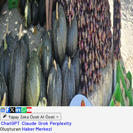
Yapay Zeka Özeti
AI Özeti
ChatGPT
Claude
Grok
Perplexity
Oluşturan
Haber Merkezi