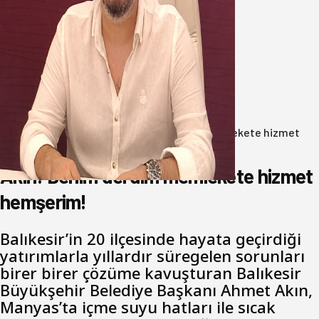
Oğuzbeyi’nden Balıkesirspor
yönetimine cevap : Herkes kendine
yakışanı yapar, buluttan nem
kapmayın!
07 Ağustos 2026
Anasayfa
/
Gündem
/
Akın: Benim derdim memlekete hizmet
hemşerim!
Akın: Benim derdim memlekete hizmet
hemşerim!
Balıkesir’in 20 ilçesinde hayata geçirdiği
yatırımlarla yıllardır süregelen sorunları
birer birer çözüme kavuşturan Balıkesir
Büyükşehir Belediye Başkanı Ahmet Akın,
Manyas’ta içme suyu hatları ile sıcak