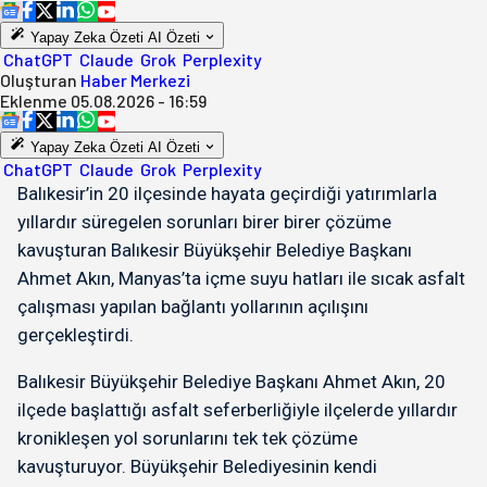
Yapay Zeka Özeti
AI Özeti
ChatGPT
Claude
Grok
Perplexity
Oluşturan
Haber Merkezi
Eklenme
05.08.2026 - 16:59
Yapay Zeka Özeti
AI Özeti
ChatGPT
Claude
Grok
Perplexity
Balıkesir’in 20 ilçesinde hayata geçirdiği yatırımlarla
yıllardır süregelen sorunları birer birer çözüme
kavuşturan Balıkesir Büyükşehir Belediye Başkanı
Ahmet Akın, Manyas’ta içme suyu hatları ile sıcak asfalt
çalışması yapılan bağlantı yollarının açılışını
gerçekleştirdi.
Balıkesir Büyükşehir Belediye Başkanı Ahmet Akın, 20
ilçede başlattığı asfalt seferberliğiyle ilçelerde yıllardır
kronikleşen yol sorunlarını tek tek çözüme
kavuşturuyor. Büyükşehir Belediyesinin kendi