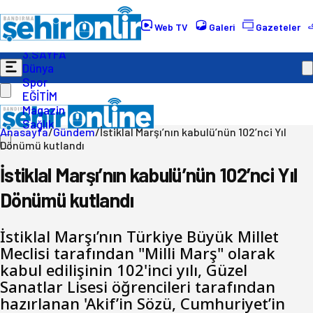
Gündem
Ekonomi
Web TV
Galeri
Gazeteler
Politika
3.SAYFA
Dünya
Spor
EĞİTİM
Magazin
Sağlık
Anasayfa
/
Gündem
/
İstiklal Marşı’nın kabulü’nün 102’nci Yıl
Dönümü kutlandı
İstiklal Marşı’nın kabulü’nün 102’nci Yıl
Dönümü kutlandı
İstiklal Marşı’nın Türkiye Büyük Millet
Meclisi tarafından "Milli Marş" olarak
kabul edilişinin 102'inci yılı, Güzel
Sanatlar Lisesi öğrencileri tarafından
hazırlanan 'Akif’in Sözü, Cumhuriyet’in