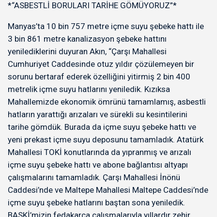
*“ASBESTLİ BORULARI TARİHE GÖMÜYORUZ”*
Manyas’ta 10 bin 757 metre içme suyu şebeke hattı ile
3 bin 861 metre kanalizasyon şebeke hattını
yenilediklerini duyuran Akın, “Çarşı Mahallesi
Cumhuriyet Caddesinde otuz yıldır çözülemeyen bir
sorunu bertaraf ederek özelliğini yitirmiş 2 bin 400
metrelik içme suyu hatlarını yeniledik. Kızıksa
Mahallemizde ekonomik ömrünü tamamlamış, asbestli
hatların yarattığı arızaları ve sürekli su kesintilerini
tarihe gömdük. Burada da içme suyu şebeke hattı ve
yeni prekast içme suyu deposunu tamamladık. Atatürk
Mahallesi TOKİ konutlarında da yıpranmış ve arızalı
içme suyu şebeke hattı ve abone bağlantısı altyapı
çalışmalarını tamamladık. Çarşı Mahallesi İnönü
Caddesi’nde ve Maltepe Mahallesi Maltepe Caddesi’nde
içme suyu şebeke hatlarını baştan sona yeniledik.
BASKİ’mizin fedakarca çalışmalarıyla yıllardır zehir