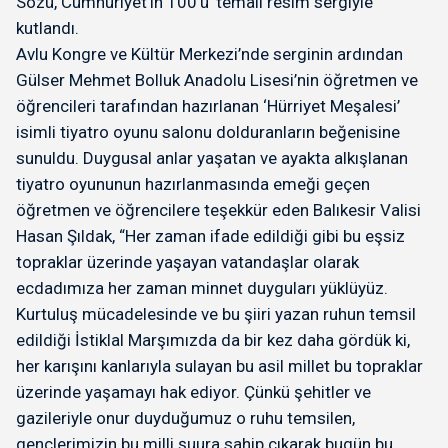
Sözü, Cumhuriyet’in 100’ü’ temalı resim sergiyle
kutlandı.
Avlu Kongre ve Kültür Merkezi’nde serginin ardından
Gülser Mehmet Bolluk Anadolu Lisesi’nin öğretmen ve
öğrencileri tarafından hazırlanan ‘Hürriyet Meşalesi’
isimli tiyatro oyunu salonu dolduranların beğenisine
sunuldu. Duygusal anlar yaşatan ve ayakta alkışlanan
tiyatro oyununun hazırlanmasında emeği geçen
öğretmen ve öğrencilere teşekkür eden Balıkesir Valisi
Hasan Şıldak, “Her zaman ifade edildiği gibi bu eşsiz
topraklar üzerinde yaşayan vatandaşlar olarak
ecdadımıza her zaman minnet duyguları yüklüyüz.
Kurtuluş mücadelesinde ve bu şiiri yazan ruhun temsil
edildiği İstiklal Marşımızda da bir kez daha gördük ki,
her karışını kanlarıyla sulayan bu asil millet bu topraklar
üzerinde yaşamayı hak ediyor. Çünkü şehitler ve
gazileriyle onur duyduğumuz o ruhu temsilen,
gençlerimizin bu milli şuura sahip çıkarak bugün bu