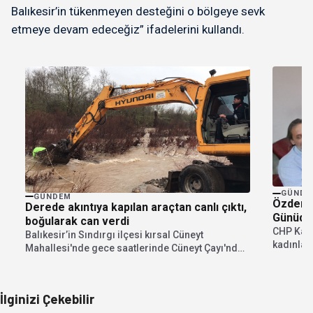
Balıkesir’in tükenmeyen desteğini o bölgeye sevk
etmeye devam edeceğiz” ifadelerini kullandı.
GÜNDE
GÜNDEM
Özdemir
Derede akıntıya kapılan araçtan canlı çıktı,
Günüdü
boğularak can verdi
CHP Kadı
Balıkesir’in Sındırgı ilçesi kırsal Cüneyt
kadınlar
Mahallesi'nde gece saatlerinde Cüneyt Çayı'nda
verilmesi
yağışla birlikte sürüklenen otomobilden...
İlginizi Çekebilir