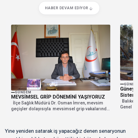
HABER DEVAM EDIYOR
GÜNDE
Güney 
GÜNDEM
Sisteml
MEVSİMSEL GRİP DÖNEMİNİ YAŞIYORUZ
Balıkesi
İlçe Sağlık Müdürü Dr. Osman İmren, mevsim
Genel Mü
geçişler dolayısıyla mevsimsel grip vakalarında
ilçelerin
artış...
Yine yeniden satarak iş yapacağız denen senaryonun