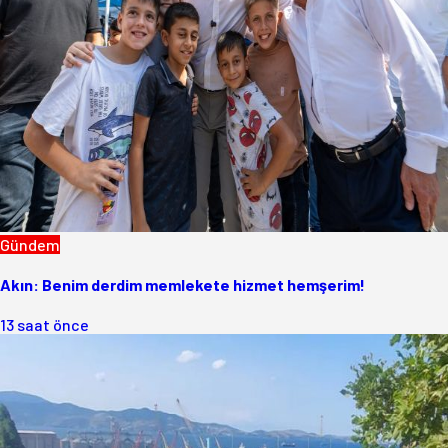
Gündem
Akın: Benim derdim memlekete hizmet hemşerim!
13 saat önce