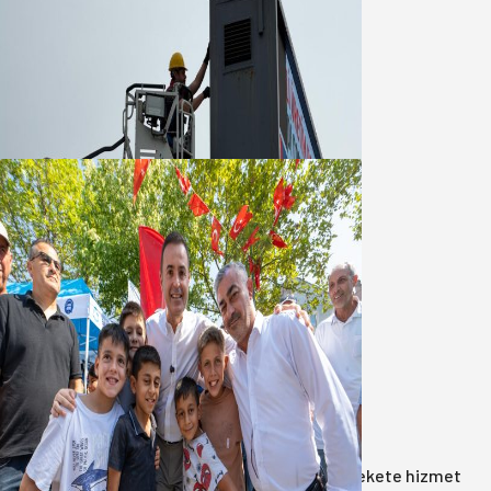
Büyükşehir Çevresel İzleme Ağını
Bandırma ile Güçlendirdi
05 Ağustos 2026
Akın: Benim derdim memlekete
hizmet hemşerim!
05 Ağustos 2026
Anasayfa
/
Gündem
/
Akın: Benim derdim memlekete hizmet