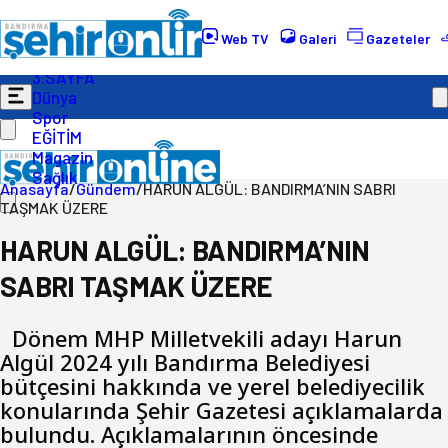
Gündem
Ekonomi
Web TV
Galeri
Gazeteler
Politika
3.SAYFA
Dünya
Spor
EĞİTİM
Magazin
Sağlık
Anasayfa
/
Gündem
/
HARUN ALGÜL: BANDIRMA’NIN SABRI
TAŞMAK ÜZERE
HARUN ALGÜL: BANDIRMA’NIN
SABRI TAŞMAK ÜZERE
Dönem MHP Milletvekili adayı Harun
Algül 2024 yılı Bandırma Belediyesi
bütçesini hakkında ve yerel belediyecilik
konularında Şehir Gazetesi açıklamalarda
bulundu. Açıklamalarının öncesinde