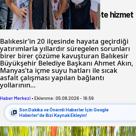
hemşerim!
Akın: Benim derdim memlekete hizmet
hemşerim!
Balıkesir’in 20 ilçesinde hayata geçirdiği
yatırımlarla yıllardır süregelen sorunları
birer birer çözüme kavuşturan Balıkesir
Büyükşehir Belediye Başkanı Ahmet Akın,
Manyas’ta içme suyu hatları ile sıcak
asfalt çalışması yapılan bağlantı
yollarının…
Haber Merkezi
•
Eklenme:
05.08.2026 - 16:59
Son Dakika ve Önemli Haberler İçin Google
Haberler'de Bizi Kaynak Ekleyin!