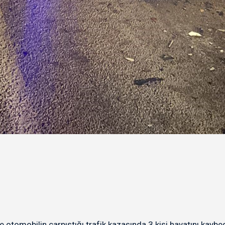
e otomobilin çarpıştığı trafik kazasında 3 kişi hayatını kaybed