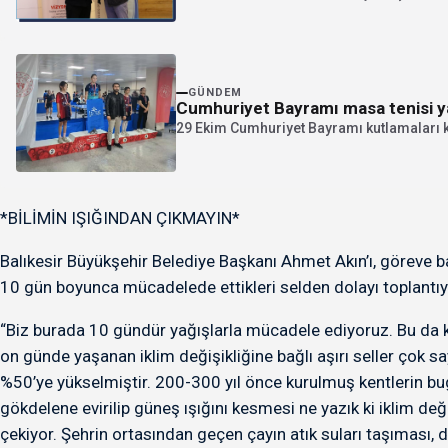
GÜNDEM
Cumhuriyet Bayramı masa tenisi y
29 Ekim Cumhuriyet Bayramı kutlamaları 
*BİLİMİN IŞIĞINDAN ÇIKMAYIN*
Balıkesir Büyükşehir Belediye Başkanı Ahmet Akın’ı, göreve 
10 gün boyunca mücadelede ettikleri selden dolayı toplantıya
“Biz burada 10 gündür yağışlarla mücadele ediyoruz. Bu da kon
on günde yaşanan iklim değişikliğine bağlı aşırı seller çok 
%50’ye yükselmiştir. 200-300 yıl önce kurulmuş kentlerin bu
gökdelene evirilip güneş ışığını kesmesi ne yazık ki iklim değ
çekiyor. Şehrin ortasından geçen çayın atık suları taşıması, 