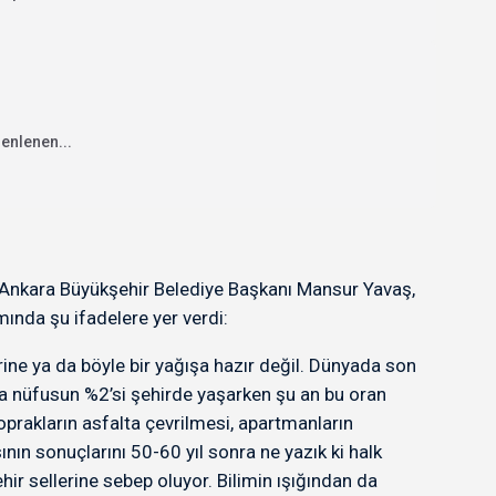
enlenen...
n Ankara Büyükşehir Belediye Başkanı Mansur Yavaş,
mında şu ifadelere yer verdi:
rine ya da böyle bir yağışa hazır değil. Dünyada son
lda nüfusun %2’si şehirde yaşarken şu an bu oran
prakların asfalta çevrilmesi, apartmanların
nın sonuçlarını 50-60 yıl sonra ne yazık ki halk
ir sellerine sebep oluyor. Bilimin ışığından da