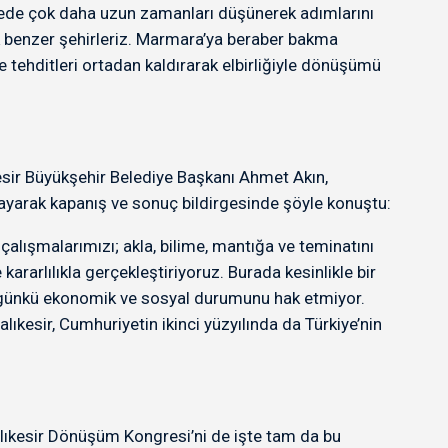
adede çok daha uzun zamanları düşünerek adımlarını
ok benzer şehirleriz. Marmara’ya beraber bakma
 tehditleri ortadan kaldırarak elbirliğiyle dönüşümü
kesir Büyükşehir Belediye Başkanı Ahmet Akın,
rgulayarak kapanış ve sonuç bildirgesinde şöyle konuştu:
 çalışmalarımızı; akla, bilime, mantığa ve teminatını
ararlılıkla gerçekleştiriyoruz. Burada kesinlikle bir
 bugünkü ekonomik ve sosyal durumunu hak etmiyor.
ıkesir, Cumhuriyetin ikinci yüzyılında da Türkiye’nin
alıkesir Dönüşüm Kongresi’ni de işte tam da bu