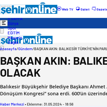
Gündem
Ekonomi
Web TV
Galeri
Gazete
Politika
3.SAYFA
Dünya
Spor
EĞİTİM
Magazin
Sağlık
Anasayfa
/
Gündem
/
BAŞKAN AKIN: BALIKESİR TÜRKİYE’NİN PAR
BAŞKAN AKIN: BALIKE
OLACAK
Balıkesir Büyükşehir Belediye Başkanı Ahmet A
Dönüşüm Kongresi” sona erdi. 600’ün üzerinde
Haber Merkezi
•
Eklenme:
31.05.2024 - 18:56