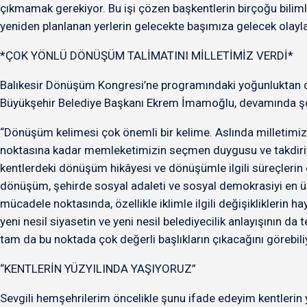
çıkmamak gerekiyor. Bu işi çözen başkentlerin birçoğu biliml
yeniden planlanan yerlerin gelecekte başımıza gelecek olayl
*ÇOK YÖNLÜ DÖNÜŞÜM TALİMATINI MİLLETİMİZ VERDİ*
Balıkesir Dönüşüm Kongresi’ne programındaki yoğunluktan do
Büyükşehir Belediye Başkanı Ekrem İmamoğlu, devamında şö
“Dönüşüm kelimesi çok önemli bir kelime. Aslında milletimiz ç
noktasına kadar memleketimizin seçmen duygusu ve takdiriyle
kentlerdeki dönüşüm hikâyesi ve dönüşümle ilgili süreçlerin
dönüşüm, şehirde sosyal adaleti ve sosyal demokrasiyi en 
mücadele noktasında, özellikle iklimle ilgili değişikliklerin 
yeni nesil siyasetin ve yeni nesil belediyecilik anlayışının da
tam da bu noktada çok değerli başlıkların çıkacağını görebil
“KENTLERİN YÜZYILINDA YAŞIYORUZ”
Sevgili hemşehrilerim öncelikle şunu ifade edeyim kentlerin