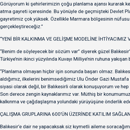
Görüyorum ki şehirlerimizin çoğu planlama ajansı kurarak ke
atma gayreti içeresinde. Bu yönüyle de geçmişteki Devlet Pla
gayretimiz çok yüksek. Özellikle Marmara bölgesinin nüfusu fa
gerçekleştireceğiz.”
“YENİ BİR KALKINMA VE GELİŞME MODELİNE İHTİYACIMIZ 
“Benim de söyleyecek bir sözüm var” diyerek güzel Balıkesir’
Türkiye’nin ikinci yüzyılında Kuvayı Milliye’nin ruhuna yakışan
“Planlama olmayan hiçbir işin sonunda başarı olmaz. Balıkesir,
aldığımız, ilkelerini benimsediğimiz Ulu Önder Gazi Mustafa Ke
siyasi olarak değil, bir Balıkesirli olarak konuşuyorum ve h
Son derece zengin kaynaklarımız var. Müthiş bir konumumuz va
kalkınma ve çağdaşlaşma yolundaki yürüyüşüne önderlik edec
ÇALIŞMA GRUPLARINA 600’ÜN ÜZERİNDE KATILIM SAĞLAN
Balıkesir’e dair ne yapacaksak siz kıymetli aileme soracağım