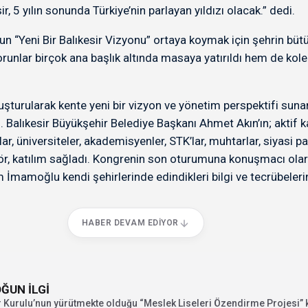
, 5 yılın sonunda Türkiye’nin parlayan yıldızı olacak.” dedi.
gun “Yeni Bir Balıkesir Vizyonu” ortaya koymak için şehrin bütü
ar birçok ana başlık altında masaya yatırıldı hem de kolekti
 oluşturularak kente yeni bir vizyon ve yönetim perspektifi su
alıkesir Büyükşehir Belediye Başkanı Ahmet Akın’ın; aktif katılım
, üniversiteler, akademisyenler, STK’lar, muhtarlar, siyasi par
ktör, katılım sağladı. Kongrenin son oturumuna konuşmacı ola
mamoğlu kendi şehirlerinde edindikleri bilgi ve tecrübelerini
HABER DEVAM EDIYOR
ĞUN İLGİ
 Kurulu’nun yürütmekte olduğu “Meslek Liseleri Özendirme Projesi” 