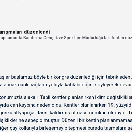
arışmaları düzenlendi
kapsamında Bandırma Gençlik ve Spor İlçe Müdürlüğü tarafından düz
başlar başlamaz böyle bir kongre düzenlediği için tebrik ede
 ancak canlı bağlantı yoluyla katılabildiğini söyleyerek deva
umuzla alakalı. Tabii kentler planlanırken iklim değişiklikle
sayıda can kaybına neden oldu. Kentler planlanırken 19. yüzyı
günkü altyapı şartlarını kaldırmış olması mümkün olmuyor. To
işikliklerine sebep olmuştur. Düzenli bir kentin planlanmaması
diğer çay kollarıyla birleşemeyip tepmesi burada taşmalara şeh