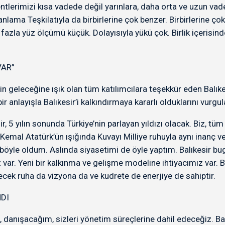
ntlerimizi kısa vadede değil yarınlara, daha orta ve uzun v
nlama Teşkilatıyla da birbirlerine çok benzer. Birbirlerine ç
zla yüz ölçümü küçük. Dolayısıyla yükü çok. Birlik içerisinde
VAR”
in geleceğine ışık olan tüm katılımcılara teşekkür eden Balı
 bir anlayışla Balıkesir’i kalkındırmaya kararlı olduklarını vu
 5 yılın sonunda Türkiye’nin parlayan yıldızı olacak. Biz, tüm
mal Atatürk’ün ışığında Kuvayı Milliye ruhuyla aynı inanç ve k
ep böyle oldum. Aslında siyasetimi de öyle yaptım. Balıkesir
r. Yeni bir kalkınma ve gelişme modeline ihtiyacımız var. Bal
ek ruha da vizyona da ve kudrete de enerjiye de sahiptir.
DI
, danışacağım, sizleri yönetim süreçlerine dahil edeceğiz. B