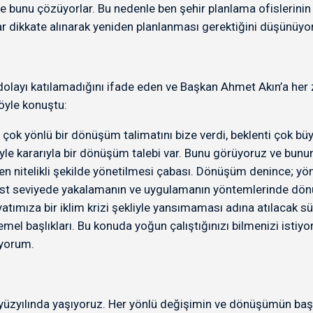
e bunu çözüyorlar. Bu nedenle ben şehir planlama ofislerinin
ar dikkate alınarak yeniden planlanması gerektiğini düşünüyo
layı katılamadığını ifade eden ve Başkan Ahmet Akın’a her 
yle konuştu:
ok yönlü bir dönüşüm talimatını bize verdi, beklenti çok büyü
 kararıyla bir dönüşüm talebi var. Bunu görüyoruz ve bunun 
 en nitelikli şekilde yönetilmesi çabası. Dönüşüm denince; 
üst seviyede yakalamanın ve uygulamanın yöntemlerinde dönü
hayatımıza bir iklim krizi şekliyle yansımaması adına atılacak 
 temel başlıkları. Bu konuda yoğun çalıştığınızı bilmenizi isti
iyorum.
 yüzyılında yaşıyoruz. Her yönlü değişimin ve dönüşümün baş