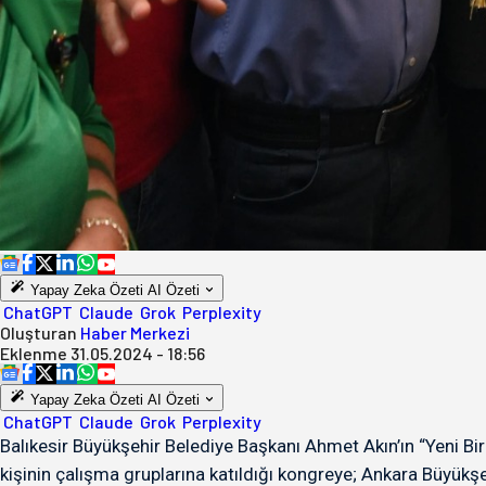
Yapay Zeka Özeti
AI Özeti
ChatGPT
Claude
Grok
Perplexity
Oluşturan
Haber Merkezi
Eklenme
31.05.2024 - 18:56
Yapay Zeka Özeti
AI Özeti
ChatGPT
Claude
Grok
Perplexity
Balıkesir Büyükşehir Belediye Başkanı Ahmet Akın’ın “Yeni B
kişinin çalışma gruplarına katıldığı kongreye; Ankara Büyük