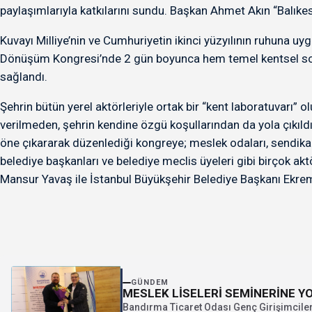
paylaşımlarıyla katkılarını sundu. Başkan Ahmet Akın “Balıkesir
Kuvayı Milliye’nin ve Cumhuriyetin ikinci yüzyılının ruhuna uy
Dönüşüm Kongresi’nde 2 gün boyunca hem temel kentsel sorunl
sağlandı.
Şehrin bütün yerel aktörleriyle ortak bir “kent laboratuvarı”
verilmeden, şehrin kendine özgü koşullarından da yola çıkıldı. B
öne çıkararak düzenlediği kongreye; meslek odaları, sendikalar
belediye başkanları ve belediye meclis üyeleri gibi birçok a
Mansur Yavaş ile İstanbul Büyükşehir Belediye Başkanı Ekrem İ
GÜNDEM
MESLEK LİSELERİ SEMİNERİNE YO
Bandırma Ticaret Odası Genç Girişimciler