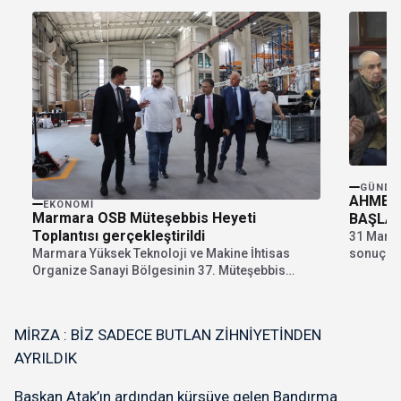
GÜNDE
AHMET 
EKONOMI
Marmara OSB Müteşebbis Heyeti
BAŞLAD
Toplantısı gerçekleştirildi
31 Mart 
Marmara Yüksek Teknoloji ve Makine İhtisas
sonuçlar
Organize Sanayi Bölgesinin 37. Müteşebbis
alarak...
Heyet Toplantısı, Müteşebbis...
MİRZA : BİZ SADECE BUTLAN ZİHNİYETİNDEN
AYRILDIK
Başkan Atak’ın ardından kürsüye gelen Bandırma