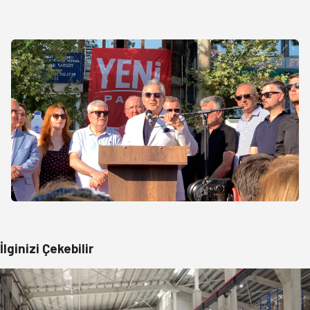
İlginizi Çekebilir