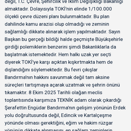
değil, T.C. Çevre, Şehircilik ve İklim Değişikliği Bakanlığı
almaktadır. Dolayısıyla TOKİ’nin elinde 1/100.000
ölçekli çevre düzeni planı bulunmaktadır. Bu plan
dahilinde kamu arazisi olup olmadığı ve zeminin
sağlamlığı dikkate alınarak işlem yapılmaktadır. Sayın
Başkan bu gerçeği bildiği halde geçmişte Büyükşehirle
girdiği polemiklerin benzerini şimdi Bakanlıklarla da
başlatmak istemektedir. Hem halkı uzak yer seçti
diyerek TOKİ’ye karşı açıktan kışkırtmakta hem de
dışlandığını söylemektedir. Bu fevri çıkışlar
Bandırma’nın hakkını savunmak değil tam aksine
süreçleri tartışmaya açarak uzatmak ve şehrin önünü
tıkamaktır. 8 Ekim 2025 Tarihli olağan meclis
toplantısında karşımıza TEKNİK adam olarak çıkardığı
Şerafettin Engüdar Bandırma’nın gelişim yönünün Erdek
yolu doğrultusunda değil, Edincik ve Kartalçeşme
yönünde olması gerektiğini, eğim ve hakim rüzgar
yönünün dikkate alınmasını, en sağlam zeminlerin