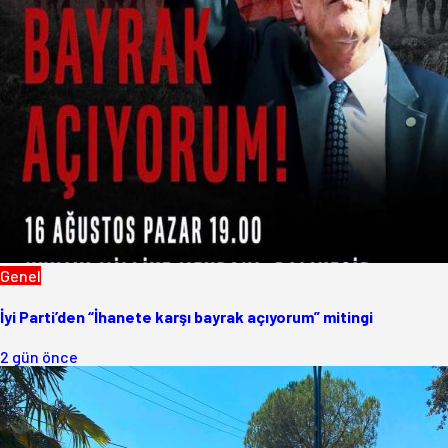
Genel
İyi Parti’den “İhanete karşı bayrak açıyorum” mitingi
2 gün önce