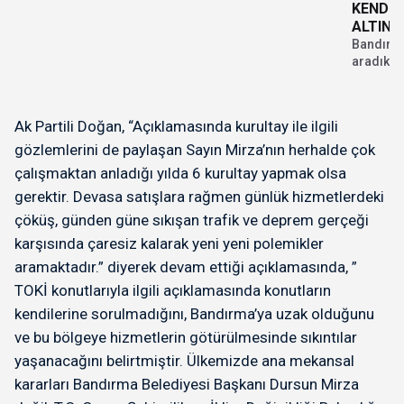
KENDİL
ALTINL
KATMA
Bandırma
aradıklar
kıskıvrak
Ak Partili Doğan, “Açıklamasında kurultay ile ilgili
gözlemlerini de paylaşan Sayın Mirza’nın herhalde çok
çalışmaktan anladığı yılda 6 kurultay yapmak olsa
gerektir. Devasa satışlara rağmen günlük hizmetlerdeki
çöküş, günden güne sıkışan trafik ve deprem gerçeği
karşısında çaresiz kalarak yeni yeni polemikler
aramaktadır.” diyerek devam ettiği açıklamasında, ”
TOKİ konutlarıyla ilgili açıklamasında konutların
kendilerine sorulmadığını, Bandırma’ya uzak olduğunu
ve bu bölgeye hizmetlerin götürülmesinde sıkıntılar
yaşanacağını belirtmiştir. Ülkemizde ana mekansal
kararları Bandırma Belediyesi Başkanı Dursun Mirza