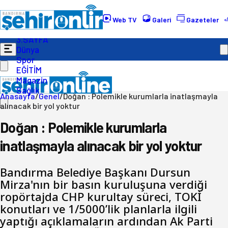
Gündem
Ekonomi
Web TV
Galeri
Gazeteler
Politika
3.SAYFA
Dünya
Spor
EĞİTİM
Magazin
Sağlık
Anasayfa
/
Genel
/
Doğan : Polemikle kurumlarla inatlaşmayla
alınacak bir yol yoktur
Doğan : Polemikle kurumlarla
inatlaşmayla alınacak bir yol yoktur
Bandırma Belediye Başkanı Dursun
Mirza'nın bir basın kuruluşuna verdiği
ropörtajda CHP kurultay süreci, TOKİ
konutları ve 1/5000’lik planlarla ilgili
yaptığı açıklamaların ardından Ak Parti