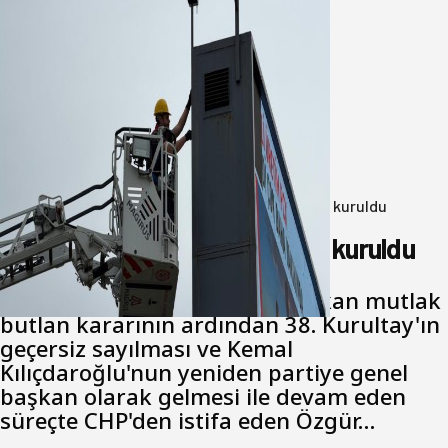
Büyükşehir Çevresel İzleme Ağını
Bandırma ile Güçlendirdi
05 Ağustos 2026
Anasayfa
/
Genel
/
Yeni Parti Bandırma Teşkilatı kuruldu
Yeni Parti Bandırma Teşkilatı kuruldu
Cumhuriyet Halk Partisi için çıkan mutlak
butlan kararının ardından 38. Kurultay'ın
geçersiz sayılması ve Kemal
Kılıçdaroğlu'nun yeniden partiye genel
başkan olarak gelmesi ile devam eden
süreçte CHP'den istifa eden Özgür…