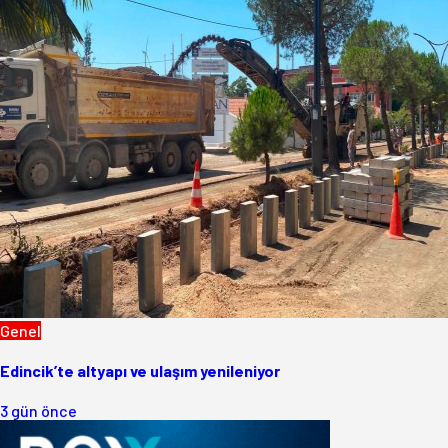
Genel
Edincik’te altyapı ve ulaşım yenileniyor
3 gün önce