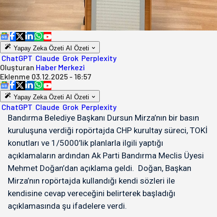
Yapay Zeka Özeti
AI Özeti
ChatGPT
Claude
Grok
Perplexity
Oluşturan
Haber Merkezi
Eklenme
03.12.2025 - 16:57
Yapay Zeka Özeti
AI Özeti
ChatGPT
Claude
Grok
Perplexity
Bandırma Belediye Başkanı Dursun Mirza’nın bir basın
kuruluşuna verdiği ropörtajda CHP kurultay süreci, TOKİ
konutları ve 1/5000’lik planlarla ilgili yaptığı
açıklamaların ardından Ak Parti Bandırma Meclis Üyesi
Mehmet Doğan’dan açıklama geldi. Doğan, Başkan
Mirza’nın ropörtajda kullandığı kendi sözleri ile
kendisine cevap vereceğini belirterek başladığı
açıklamasında şu ifadelere verdi.