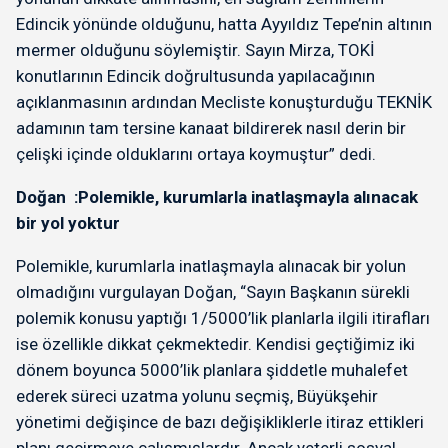
Edincik yönünde olduğunu, hatta Ayyıldız Tepe’nin altının
mermer olduğunu söylemiştir. Sayın Mirza, TOKİ
konutlarının Edincik doğrultusunda yapılacağının
açıklanmasının ardından Mecliste konuşturduğu TEKNİK
adamının tam tersine kanaat bildirerek nasıl derin bir
çelişki içinde olduklarını ortaya koymuştur” dedi.
Doğan :Polemikle, kurumlarla inatlaşmayla alınacak
bir yol yoktur
Polemikle, kurumlarla inatlaşmayla alınacak bir yolun
olmadığını vurgulayan Doğan, “Sayın Başkanın sürekli
polemik konusu yaptığı 1/5000’lik planlarla ilgili itirafları
ise özellikle dikkat çekmektedir. Kendisi geçtiğimiz iki
dönem boyunca 5000’lik planlara şiddetle muhalefet
ederek süreci uzatma yolunu seçmiş, Büyükşehir
yönetimi değişince de bazı değişikliklerle itiraz ettikleri
planı geçirmeye çalışmışlardır. Ancak yeterli sosyal