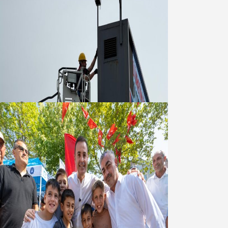
Büyükşehir Çevresel İzleme Ağını
Bandırma ile Güçlendirdi
05 Ağustos 2026
Akın: Benim derdim memlekete
hizmet hemşerim!