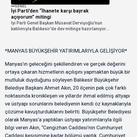
hit şarkı
GENEL
İyi Parti’den “İhanete karşı bayrak
açıyorum” mitingi
İyi Parti Genel Başkan Müsavat Dervişoğlu'nun
katılımıyla Balıkesir'de dev mitinge hazırlanıyor.
"İhanete karşı bayrak...
*MANYAS BÜYÜKŞEHİR YATIRIMLARIYLA GELİŞİYOR*
Manyas’ın geleceğini şekillendiren ve gerçek değerini
ortaya çıkaran hizmetlerin açılışını yapmaktan büyük bir
mutluluk duyduğunu söyleyen Balıkesir Büyükşehir
Belediye Başkanı Ahmet Akın, 20 ilçenin pek çok farklı
noktasında kronikleşen ve yıllardır ihmal edilmiş altyapı
ve üstyapı sorunlarını belediyenin kendi öz kaynaklarıyla
çözüme kavuşturduklarını belirtti. Büyükşehir Belediyesi
olarak Manyas’a yaptıkları üstyapı yatırımlarıyla ilgili
bilgi veren Akın, “Cengizhan Caddesi’nin Cumhuriyet
Caddesi kesişimine kadar bölümü yaptık. Cumhuriyet