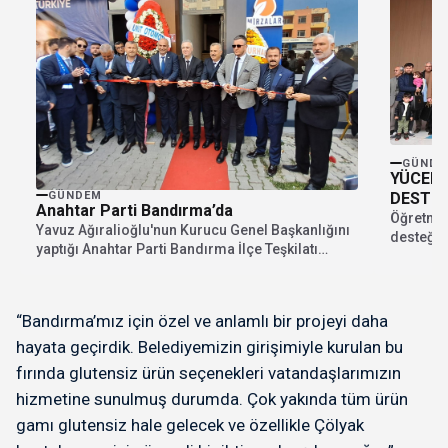
GÜNDE
YÜCEL 
DESTEĞ
GÜNDEM
Anahtar Parti Bandırma’da
Öğretmen
Yavuz Ağıralioğlu'nun Kurucu Genel Başkanlığını
desteği 
yaptığı Anahtar Parti Bandırma İlçe Teşkilatı
Başkanı 
törenle açıldı. Teşkilat...
“Bandırma’mız için özel ve anlamlı bir projeyi daha
hayata geçirdik. Belediyemizin girişimiyle kurulan bu
fırında glutensiz ürün seçenekleri vatandaşlarımızın
hizmetine sunulmuş durumda. Çok yakında tüm ürün
gamı glutensiz hale gelecek ve özellikle Çölyak