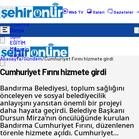
Gündem
Ekonomi
Web TV
Galeri
Gazeteler
Politika
3.SAYFA
Dünya
Spor
EĞİTİM
Magazin
Sağlık
Anasayfa
/
Gündem
/
Cumhuriyet Fırını hizmete girdi
Cumhuriyet Fırını hizmete girdi
Bandırma Belediyesi, toplum sağlığını
önceleyen ve sosyal belediyecilik
anlayışını yansıtan önemli bir projeyi
daha hayata geçirdi. Belediye Başkanı
Dursun Mirza’nın öncülüğünde kurulan
Bandırma Cumhuriyet Fırını, düzenlenen
törenle hizmete açıldı. Cumhuriyet…