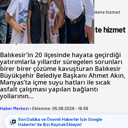
05 Ağustos 2026
Anasayfa
/
Gündem
/
Akın: Benim derdim memlekete hizmet
hemşerim!
Akın: Benim derdim memlekete hizmet
hemşerim!
Balıkesir’in 20 ilçesinde hayata geçirdiği
yatırımlarla yıllardır süregelen sorunları
birer birer çözüme kavuşturan Balıkesir
Büyükşehir Belediye Başkanı Ahmet Akın,
Manyas’ta içme suyu hatları ile sıcak
asfalt çalışması yapılan bağlantı
yollarının…
Haber Merkezi
•
Eklenme:
05.08.2026 - 16:59
Son Dakika ve Önemli Haberler İçin Google
Haberler'de Bizi Kaynak Ekleyin!