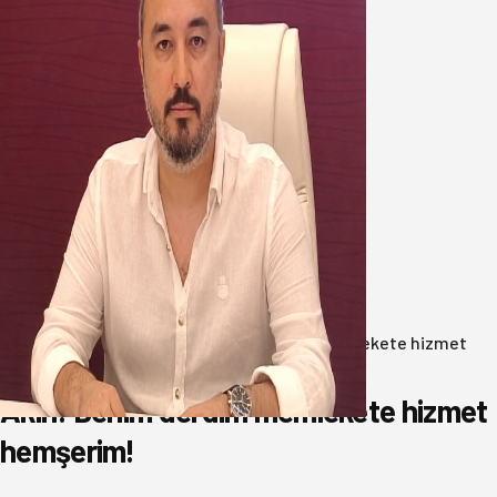
Oğuzbeyi’nden Balıkesirspor
yönetimine cevap : Herkes kendine
yakışanı yapar, buluttan nem
kapmayın!
07 Ağustos 2026
Anasayfa
/
Gündem
/
Akın: Benim derdim memlekete hizmet
hemşerim!
Akın: Benim derdim memlekete hizmet
hemşerim!