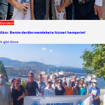
Gündem
Akın: Benim derdim memlekete hizmet hemşerim!
4 gün önce