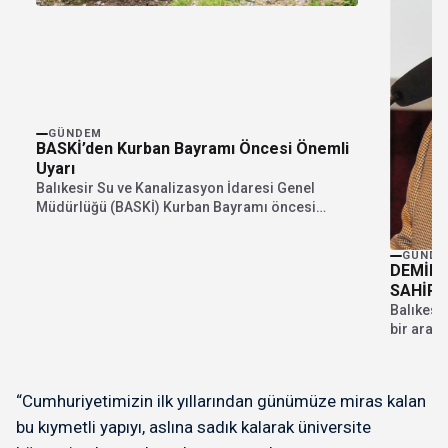
GÜNDEM
BASKİ’den Kurban Bayramı Öncesi Önemli
Uyarı
Balıkesir Su ve Kanalizasyon İdaresi Genel
Müdürlüğü (BASKİ) Kurban Bayramı öncesi
vatandaşları uyardı. Kurban...
GÜNDE
DEMİR 
SAHİPL
YAPANL
Balıkesi
bir aray
Cemiyeti
“Cumhuriyetimizin ilk yıllarından günümüze miras kalan
bu kıymetli yapıyı, aslına sadık kalarak üniversite