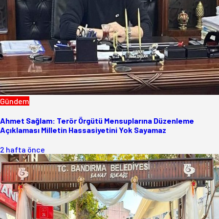
Gündem
Ahmet Sağlam: Terör Örgütü Mensuplarına Düzenleme
Açıklaması Milletin Hassasiyetini Yok Sayamaz
2 hafta önce