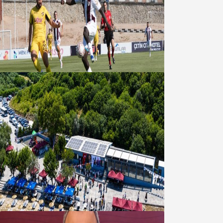
Bandırmaspor’dan 3 gollü başlangıç
08 Ağustos 2026
Bandırma Belediyesinden
Şirinçavuş’a hayat veren tesis
08 Ağustos 2026