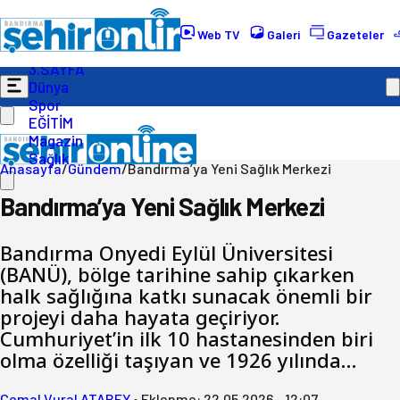
Gündem
Ekonomi
Web TV
Galeri
Gazeteler
Politika
3.SAYFA
Dünya
Spor
EĞİTİM
Magazin
Sağlık
Anasayfa
/
Gündem
/
Bandırma’ya Yeni Sağlık Merkezi
Bandırma’ya Yeni Sağlık Merkezi
Bandırma Onyedi Eylül Üniversitesi
(BANÜ), bölge tarihine sahip çıkarken
halk sağlığına katkı sunacak önemli bir
projeyi daha hayata geçiriyor.
Cumhuriyet’in ilk 10 hastanesinden biri
olma özelliği taşıyan ve 1926 yılında…
Cemal Vural ATABEY
•
Eklenme:
22.05.2026 - 12:07