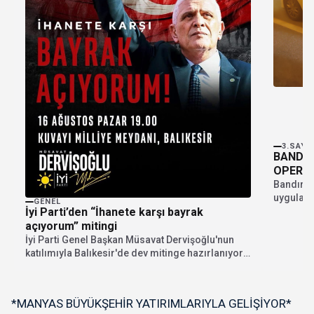
3.SAYF
BANDIR
OPERA
Bandırma’
uygulamas
GENEL
İyi Parti’den “İhanete karşı bayrak
Bandırma
açıyorum” mitingi
İyi Parti Genel Başkan Müsavat Dervişoğlu'nun
katılımıyla Balıkesir'de dev mitinge hazırlanıyor.
"İhanete karşı bayrak...
*MANYAS BÜYÜKŞEHİR YATIRIMLARIYLA GELİŞİYOR*