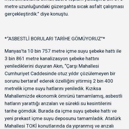
metre uzunluğundaki güzergahta sıcak asfalt çalışması
gerçekleştirdik.” diye konuştu.
*“ASBESTLİ BORULARI TARİHE GÖMÜYORUZ”*
Manyas’ta 10 bin 757 metre içme suyu şebeke hattı ile
3 bin 861 metre kanalizasyon şebeke hattını
yenilediklerini duyuran Akın, “Çarşı Mahallesi
Cumhuriyet Caddesinde otuz yıldır çözülemeyen bir
sorunu bertaraf ederek özelliğini yitirmiş 2 bin 400
metrelik içme suyu hatlarını yeniledik. Kızıksa
Mahallemizde ekonomik ömrünü tamamlamış, asbestli
hatların yarattığı arızaları ve sürekli su kesintilerini
tarihe gömdük. Burada da içme suyu şebeke hattı ve
yeni prekast içme suyu deposunu tamamladık. Atatürk
Mahallesi TOKİ konutlarında da yıpranmış ve arızalı