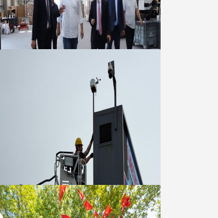
Marmara OSB Müteşebbis Heyeti
Toplantısı gerçekleştirildi
05 Ağustos 2026
Büyükşehir Çevresel İzleme Ağını
Bandırma ile Güçlendirdi
05 Ağustos 2026