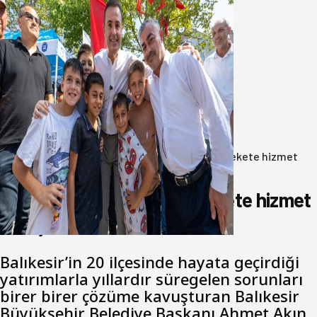
Akın: Benim derdim memlekete
hizmet hemşerim!
05 Ağustos 2026
Anasayfa
/
Gündem
/
Akın: Benim derdim memlekete hizmet
hemşerim!
Akın: Benim derdim memlekete hizmet
hemşerim!
Balıkesir’in 20 ilçesinde hayata geçirdiği
yatırımlarla yıllardır süregelen sorunları
birer birer çözüme kavuşturan Balıkesir
Büyükşehir Belediye Başkanı Ahmet Akın,