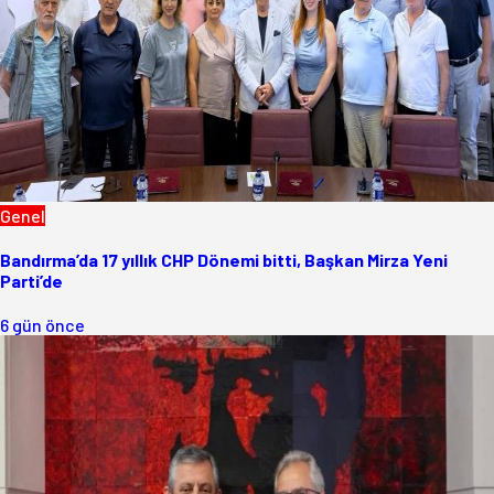
Genel
Bandırma’da 17 yıllık CHP Dönemi bitti, Başkan Mirza Yeni
Parti’de
6 gün önce