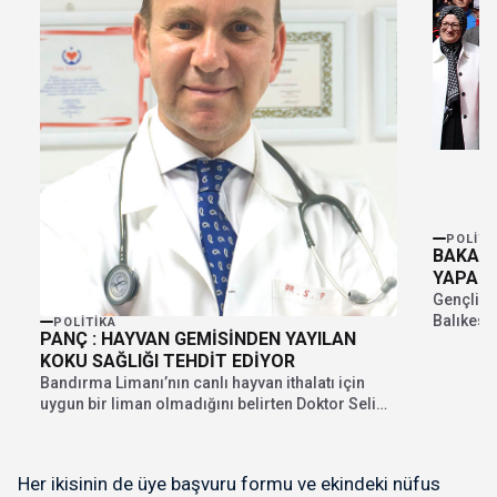
POLITI
BAKAN
YAPAN 
Gençlik 
Balıkesi
POLITIKA
PANÇ : HAYVAN GEMİSİNDEN YAYILAN
enkaz ba
KOKU SAĞLIĞI TEHDİT EDİYOR
Bandırma Limanı’nın canlı hayvan ithalatı için
uygun bir liman olmadığını belirten Doktor Selim
Panç,...
Her ikisinin de üye başvuru formu ve ekindeki nüfus