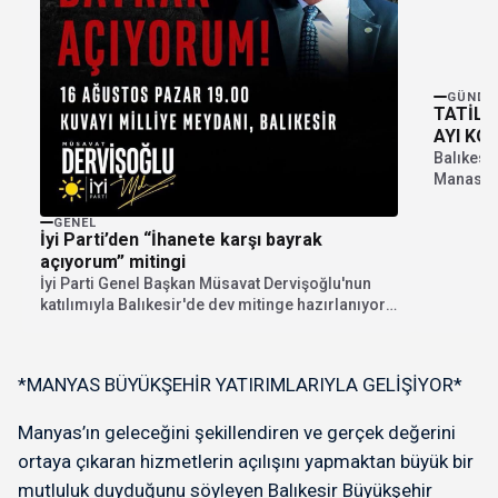
GÜNDE
TATİL 
AYI KO
Balıkesir
Manastır
takıldı. 
GENEL
İyi Parti’den “İhanete karşı bayrak
açıyorum” mitingi
İyi Parti Genel Başkan Müsavat Dervişoğlu'nun
katılımıyla Balıkesir'de dev mitinge hazırlanıyor.
"İhanete karşı bayrak...
*MANYAS BÜYÜKŞEHİR YATIRIMLARIYLA GELİŞİYOR*
Manyas’ın geleceğini şekillendiren ve gerçek değerini
ortaya çıkaran hizmetlerin açılışını yapmaktan büyük bir
mutluluk duyduğunu söyleyen Balıkesir Büyükşehir