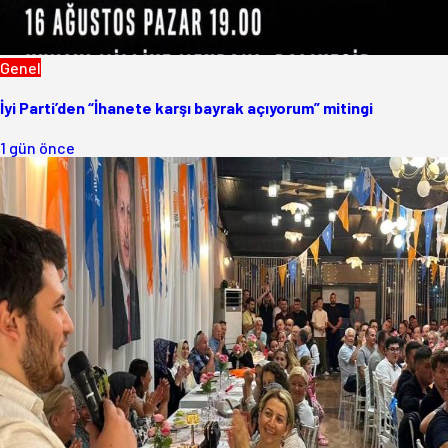
Genel
İyi Parti’den “İhanete karşı bayrak açıyorum” mitingi
1 gün önce