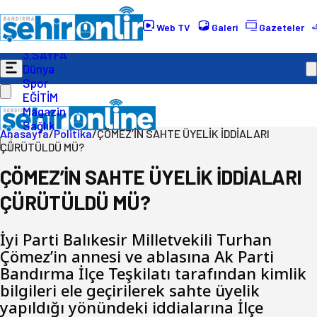
Gündem
Ekonomi
Web TV
Galeri
Gazeteler
Politika
3.SAYFA
Dünya
Spor
EĞİTİM
Magazin
Sağlık
Anasayfa
/
Politika
/
ÇÖMEZ’İN SAHTE ÜYELİK İDDİALARI
ÇÜRÜTÜLDÜ MÜ?
ÇÖMEZ’İN SAHTE ÜYELİK İDDİALARI
ÇÜRÜTÜLDÜ MÜ?
İyi Parti Balıkesir Milletvekili Turhan
Çömez’in annesi ve ablasına Ak Parti
Bandırma İlçe Teşkilatı tarafından kimlik
bilgileri ele geçirilerek sahte üyelik
yapıldığı yönündeki iddialarına İlçe