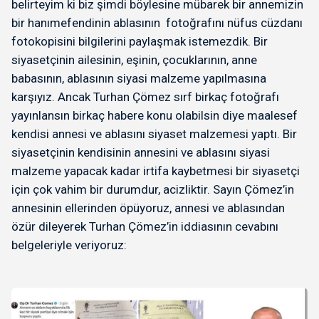
belirteyim ki biz şimdi böylesine mübarek bir annemizin
bir hanımefendinin ablasının fotoğrafını nüfus cüzdanı
fotokopisini bilgilerini paylaşmak istemezdik. Bir
siyasetçinin ailesinin, eşinin, çocuklarının, anne
babasının, ablasının siyasi malzeme yapılmasına
karşıyız. Ancak Turhan Çömez sırf birkaç fotoğrafı
yayınlansın birkaç habere konu olabilsin diye maalesef
kendisi annesi ve ablasını siyaset malzemesi yaptı. Bir
siyasetçinin kendisinin annesini ve ablasını siyasi
malzeme yapacak kadar irtifa kaybetmesi bir siyasetçi
için çok vahim bir durumdur, acizliktir. Sayın Çömez’in
annesinin ellerinden öpüyoruz, annesi ve ablasından
özür dileyerek Turhan Çömez’in iddiasının cevabını
belgeleriyle veriyoruz: