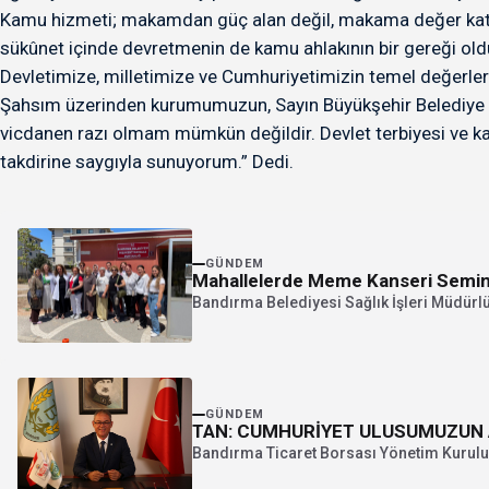
Kamu hizmeti; makamdan güç alan değil, makama değer katan 
sükûnet içinde devretmenin de kamu ahlakının bir gereği ol
Devletimize, milletimize ve Cumhuriyetimizin temel değerleri
Şahsım üzerinden kurumumuzun, Sayın Büyükşehir Belediye 
vicdanen razı olmam mümkün değildir. Devlet terbiyesi ve kam
takdirine saygıyla sunuyorum.” Dedi.
GÜNDEM
Mahallelerde Meme Kanseri Semin
Bandırma Belediyesi Sağlık İşleri Müdürlü
GÜNDEM
TAN: CUMHURİYET ULUSUMUZUN A
Bandırma Ticaret Borsası Yönetim Kurulu