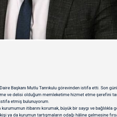
r Daire Başkanı Mutlu Tanrıkulu görevinden istifa etti. Son gü
etime ve delisi olduğum memleketime hizmet etme şerefini taş
 istifa etmiş bulunuyorum.
rumumun itibarını korumak, büyük bir saygı ve bağlılıkla g
işi ya da kurumun tartışmaların odağı hâline gelmesine fır