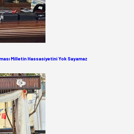
ası Milletin Hassasiyetini Yok Sayamaz