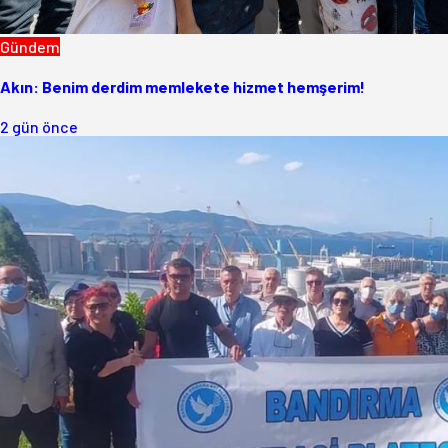
Gündem
Akın: Benim derdim memlekete hizmet hemşerim!
2 gün önce