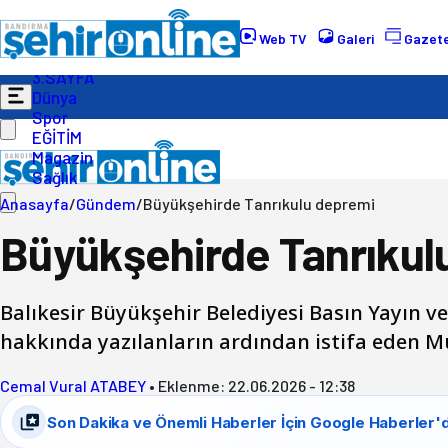
Gündem
Ekonomi
Web TV
Galeri
Gazete
Politika
3.SAYFA
Dünya
Spor
EĞİTİM
Magazin
Sağlık
Anasayfa
/
Gündem
/
Büyükşehirde Tanrıkulu depremi
Büyükşehirde Tanrıkul
Balıkesir Büyükşehir Belediyesi Basın Yayın ve
hakkında yazılanların ardından istifa eden Mu
Cemal Vural ATABEY
•
Eklenme:
22.06.2026 - 12:38
Son Dakika ve Önemli Haberler İçin Google Haberler'd