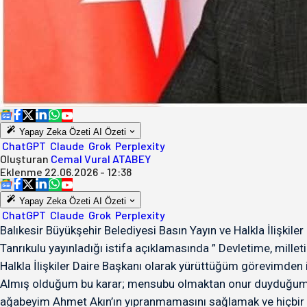
Yapay Zeka Özeti
AI Özeti
ChatGPT
Claude
Grok
Perplexity
Oluşturan
Cemal Vural ATABEY
Eklenme
22.06.2026 - 12:38
Yapay Zeka Özeti
AI Özeti
ChatGPT
Claude
Grok
Perplexity
Balıkesir Büyükşehir Belediyesi Basın Yayın ve Halkla İlişkile
Tanrıkulu yayınladığı istifa açıklamasında ” Devletime, mill
Halkla İlişkiler Daire Başkanı olarak yürüttüğüm görevimden
Almış olduğum bu karar; mensubu olmaktan onur duyduğum ku
ağabeyim Ahmet Akın’ın yıpranmamasını sağlamak ve hiçbir k