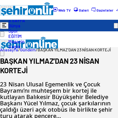
Gündem
Ekonomi
Web TV
Galeri
Gazeteler
Politika
3.SAYFA
Dünya
Spor
EĞİTİM
Magazin
Sağlık
Anasayfa
/
Gündem
/
BAŞKAN YILMAZ’DAN 23 NİSAN KORTEJİ
BAŞKAN YILMAZ’DAN 23 NİSAN
KORTEJİ
23 Nisan Ulusal Egemenlik ve Çocuk
Bayramı’nı muhteşem bir kortej ile
kutlayan Balıkesir Büyükşehir Belediye
Başkanı Yücel Yılmaz, çocuk şarkılarının
çaldığı üzeri açık otobüs ile birlikte şehir
turu atarak pencere…