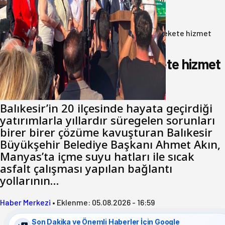
06 Ağustos 2026
Anasayfa
/
Gündem
/
Akın: Benim derdim memlekete hizmet
hemşerim!
Akın: Benim derdim memlekete hizmet
hemşerim!
Balıkesir’in 20 ilçesinde hayata geçirdiği
yatırımlarla yıllardır süregelen sorunları
birer birer çözüme kavuşturan Balıkesir
Büyükşehir Belediye Başkanı Ahmet Akın,
Manyas’ta içme suyu hatları ile sıcak
asfalt çalışması yapılan bağlantı
yollarının…
Haber Merkezi
•
Eklenme:
05.08.2026 - 16:59
Son Dakika ve Önemli Haberler İçin Google