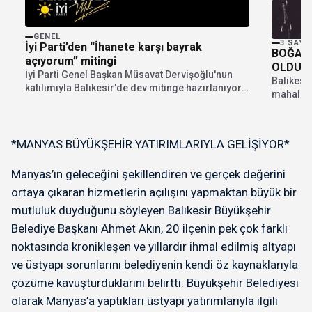
GENEL
3.SAYF
İyi Parti’den “İhanete karşı bayrak
BOĞAZI
açıyorum” mitingi
OLDU
İyi Parti Genel Başkan Müsavat Dervişoğlu'nun
Balıkesir
katılımıyla Balıkesir'de dev mitinge hazırlanıyor.
mahalles
"İhanete karşı bayrak...
borusuna
*MANYAS BÜYÜKŞEHİR YATIRIMLARIYLA GELİŞİYOR*
Manyas’ın geleceğini şekillendiren ve gerçek değerini
ortaya çıkaran hizmetlerin açılışını yapmaktan büyük bir
mutluluk duyduğunu söyleyen Balıkesir Büyükşehir
Belediye Başkanı Ahmet Akın, 20 ilçenin pek çok farklı
noktasında kronikleşen ve yıllardır ihmal edilmiş altyapı
ve üstyapı sorunlarını belediyenin kendi öz kaynaklarıyla
çözüme kavuşturduklarını belirtti. Büyükşehir Belediyesi
olarak Manyas’a yaptıkları üstyapı yatırımlarıyla ilgili