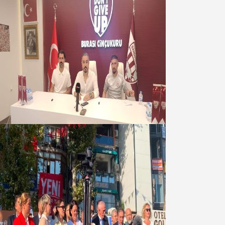
Oğuzbeyi : Transferlerde takımın
geleceğini, kulübün ekonomisini
düşündük
07 Ağustos 2026
Yeni Parti Bandırma Teşkilatı kuruldu