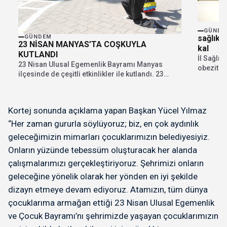
GÜNDE
sağlıklı
GÜNDEM
23 NİSAN MANYAS’TA COŞKUYLA
kal
KUTLANDI
İl Sağlı
23 Nisan Ulusal Egemenlik Bayramı Manyas
obezite 
ilçesinde de çeşitli etkinlikler ile kutlandı. 23
bulundu. 
Nisan...
Kortej sonunda açıklama yapan Başkan Yücel Yılmaz
“Her zaman gururla söylüyoruz; biz, en çok aydınlık
geleceğimizin mimarları çocuklarımızın belediyesiyiz.
Onların yüzünde tebessüm oluşturacak her alanda
çalışmalarımızı gerçekleştiriyoruz. Şehrimizi onların
geleceğine yönelik olarak her yönden en iyi şekilde
dizayn etmeye devam ediyoruz. Atamızın, tüm dünya
çocuklarıma armağan ettiği 23 Nisan Ulusal Egemenlik
ve Çocuk Bayramı’nı şehrimizde yaşayan çocuklarımızın