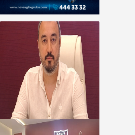
Oğuzbeyi’nden Balıkesirspor
yönetimine cevap : Herkes kendine
yakışanı yapar, buluttan nem
kapmayın!
07 Ağustos 2026