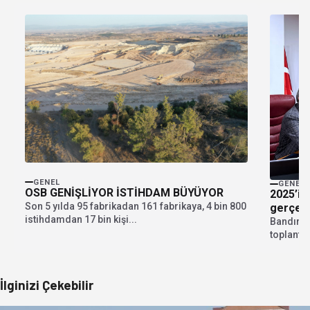
GENEL
GENEL
OSB GENİŞLİYOR İSTİHDAM BÜYÜYOR
2025’in
Son 5 yılda 95 fabrikadan 161 fabrikaya, 4 bin 800
gerçekle
istihdamdan 17 bin kişi...
Bandırma
toplantıs
10 Beledi
İlginizi Çekebilir