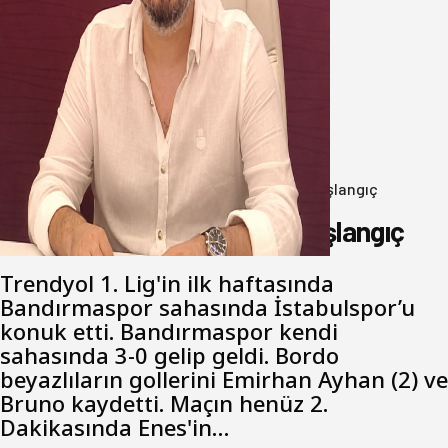
Oğuzbeyi’nden Balıkesirspor
yönetimine cevap : Herkes kendine
yakışanı yapar, buluttan nem
kapmayın!
07 Ağustos 2026
Anasayfa
/
Genel
/
Bandırmaspor’dan 3 gollü başlangıç
Bandırmaspor’dan 3 gollü başlangıç
Trendyol 1. Lig'in ilk haftasında
Bandırmaspor sahasında İstabulspor’u
konuk etti. Bandırmaspor kendi
sahasında 3-0 gelip geldi. Bordo
beyazlıların gollerini Emirhan Ayhan (2) ve
Bruno kaydetti. Maçın henüz 2.
Dakikasında Enes'in…