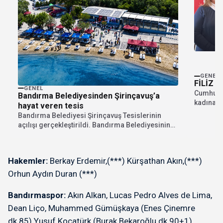
GENEL
FİLİZ 
GENEL
Cumhuriye
Bandırma Belediyesinden Şirinçavuş’a
kadına s
hayat veren tesis
90.yıldö
Bandırma Belediyesi Şirinçavuş Tesislerinin
açılışı gerçekleştirildi. Bandırma Belediyesinin
iştiraki olan İnsan Kaynakları A.Ş. tarafından...
Hakemler:
Berkay Erdemir,(***) Kürşathan Akın,(***)
Orhun Aydın Duran (***)
Bandırmaspor:
Akın Alkan, Lucas Pedro Alves de Lima,
Dean Liço, Muhammed Gümüşkaya (Enes Çinemre
dk.85) Yusuf Kocatürk (Burak Bekaroğlu dk.90+1)