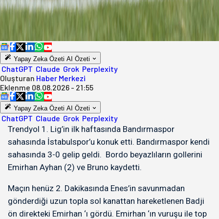
Yapay Zeka Özeti
AI Özeti
ChatGPT
Claude
Grok
Perplexity
Oluşturan
Haber Merkezi
Eklenme
08.08.2026 - 21:55
Yapay Zeka Özeti
AI Özeti
ChatGPT
Claude
Grok
Perplexity
Trendyol 1. Lig’in ilk haftasında Bandırmaspor
sahasında İstabulspor’u konuk etti. Bandırmaspor kendi
sahasında 3-0 gelip geldi. Bordo beyazlıların gollerini
Emirhan Ayhan (2) ve Bruno kaydetti.
Maçın henüz 2. Dakikasında Enes’in savunmadan
gönderdiği uzun topla sol kanattan hareketlenen Badji
ön direkteki Emirhan ‘ı gördü. Emirhan ‘ın vuruşu ile top