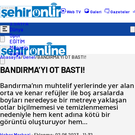
Gündem
Ekonomi
Web TV
Galeri
Gazeteler
Politika
3.SAYFA
Dünya
Spor
EĞİTİM
Magazin
Sağlık
Anasayfa
/
Genel
/
BANDIRMA’YI OT BASTI!
BANDIRMA’YI OT BASTI!
Bandırma’nın muhtelif yerlerinde yer alan
orta ve kenar refüjler ile boş arsalarda
boyları neredeyse bir metreye yaklaşan
otlar biçilmemesi ve temizlenmemesi
nedeniyle hem kent adına kötü bir
görüntü oluşturuyor hem…
Haber Merkezi
•
Eklenme:
02.06.2023 - 11:32