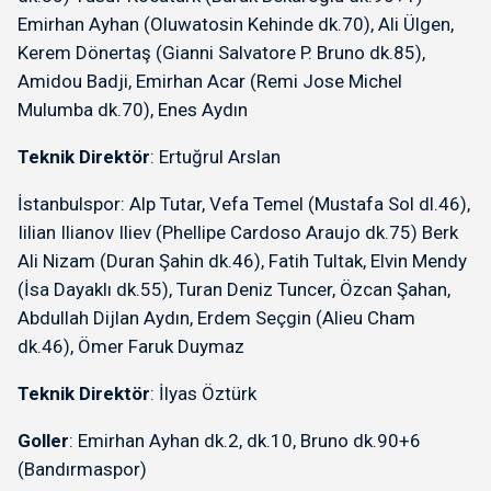
Emirhan Ayhan (Oluwatosin Kehinde dk.70), Ali Ülgen,
Kerem Dönertaş (Gianni Salvatore P. Bruno dk.85),
Amidou Badji, Emirhan Acar (Remi Jose Michel
Mulumba dk.70), Enes Aydın
Teknik Direktör
: Ertuğrul Arslan
İstanbulspor: Alp Tutar, Vefa Temel (Mustafa Sol dl.46),
Iilian Ilianov Iliev (Phellipe Cardoso Araujo dk.75) Berk
Ali Nizam (Duran Şahin dk.46), Fatih Tultak, Elvin Mendy
(İsa Dayaklı dk.55), Turan Deniz Tuncer, Özcan Şahan,
Abdullah Dijlan Aydın, Erdem Seçgin (Alieu Cham
dk.46), Ömer Faruk Duymaz
Teknik Direktör
: İlyas Öztürk
Goller
: Emirhan Ayhan dk.2, dk.10, Bruno dk.90+6
(Bandırmaspor)