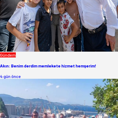
Gündem
Akın: Benim derdim memlekete hizmet hemşerim!
4 gün önce