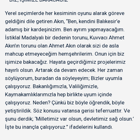
Yerel seçimlerde her kesiminin oyunu alarak göreve
geldiğini dile getiren Akın, “Ben, kendini Balıkesir’e
adamış bir kardeşinizim. Ben ayrım yapmayacağım.
İstiklal Madalyalı bir dedenin torunu, Kuvvacı Ahmet
Akın’ın torunu olan Ahmet Akın olarak sizi de asla
mahcup etmeyeceğim hemşehrilerim. Onun için biz
işimize bakacağız. Hayata geçirdiğimiz projelerimiz
hayırlı olsun. Artarak da devam edecek. Her zaman
söylüyorum, buradan da söyleyeyim; Bizler uyumla
çalışıyoruz. Bakanlığımızla, Valiliğimizle,
Kaymakamlıklarımızla hep birlikte uyum içinde
çalışıyoruz. Neden? Çünkü biz böyle öğrendik, böyle
yetiştirildik. Söz konusu vatansa gerisi teferruattır. Ve
şunu derdik; ‘Milletimiz var olsun, devletimiz sağ olsun.’
İşte bu inançla çalışıyoruz.” ifadelerini kullandı.