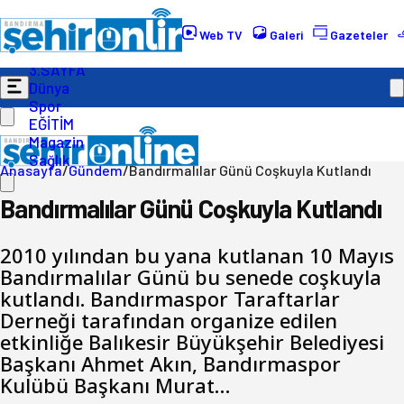
Gündem
Ekonomi
Web TV
Galeri
Gazeteler
Politika
3.SAYFA
Dünya
Spor
EĞİTİM
Magazin
Sağlık
Anasayfa
/
Gündem
/
Bandırmalılar Günü Coşkuyla Kutlandı
Bandırmalılar Günü Coşkuyla Kutlandı
2010 yılından bu yana kutlanan 10 Mayıs
Bandırmalılar Günü bu senede coşkuyla
kutlandı. Bandırmaspor Taraftarlar
Derneği tarafından organize edilen
etkinliğe Balıkesir Büyükşehir Belediyesi
Başkanı Ahmet Akın, Bandırmaspor
Kulübü Başkanı Murat…