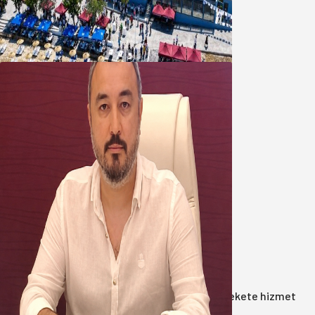
Bandırma Belediyesinden
Şirinçavuş’a hayat veren tesis
08 Ağustos 2026
Oğuzbeyi’nden Balıkesirspor
yönetimine cevap : Herkes kendine
yakışanı yapar, buluttan nem
kapmayın!
07 Ağustos 2026
Anasayfa
/
Gündem
/
Akın: Benim derdim memlekete hizmet
hemşerim!