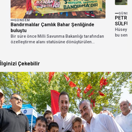
GÜNDE
PETROL
GÜNDEM
SÜLFÜR
Bandırmalılar Çamlık Bahar Şenliğinde
Hüseyin 
buluştu
bu sene 
Bir süre önce Milli Savunma Bakanlığı tarafından
turnuvas
özelleştirme alanı statüsüne dönüştürülen
General Balcı Çamlığında...
İlginizi Çekebilir