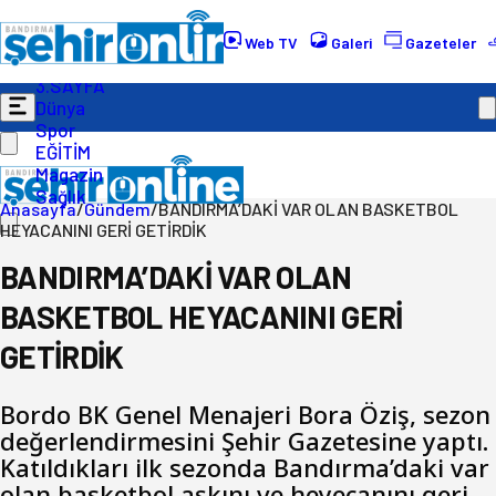
Gündem
Ekonomi
Web TV
Galeri
Gazeteler
Politika
3.SAYFA
Dünya
Spor
EĞİTİM
Magazin
Sağlık
Anasayfa
/
Gündem
/
BANDIRMA’DAKİ VAR OLAN BASKETBOL
HEYACANINI GERİ GETİRDİK
BANDIRMA’DAKİ VAR OLAN
BASKETBOL HEYACANINI GERİ
GETİRDİK
Bordo BK Genel Menajeri Bora Öziş, sezon
değerlendirmesini Şehir Gazetesine yaptı.
Katıldıkları ilk sezonda Bandırma’daki var
olan basketbol aşkını ve heyecanını geri