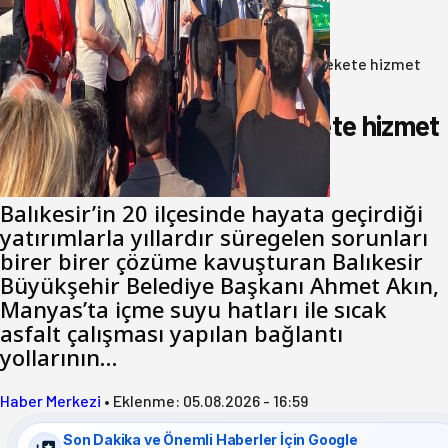
06 Ağustos 2026
Anasayfa
/
Gündem
/
Akın: Benim derdim memlekete hizmet
hemşerim!
Akın: Benim derdim memlekete hizmet
hemşerim!
Balıkesir’in 20 ilçesinde hayata geçirdiği
yatırımlarla yıllardır süregelen sorunları
birer birer çözüme kavuşturan Balıkesir
Büyükşehir Belediye Başkanı Ahmet Akın,
Manyas’ta içme suyu hatları ile sıcak
asfalt çalışması yapılan bağlantı
yollarının…
Haber Merkezi
•
Eklenme:
05.08.2026 - 16:59
Son Dakika ve Önemli Haberler İçin Google