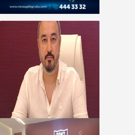
Oğuzbeyi’nden Balıkesirspor
yönetimine cevap : Herkes kendine
yakışanı yapar, buluttan nem
kapmayın!
07 Ağustos 2026