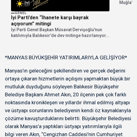
Muğla'nı
yolunda 
GENEL
İyi Parti’den “İhanete karşı bayrak
açıyorum” mitingi
İyi Parti Genel Başkan Müsavat Dervişoğlu'nun
katılımıyla Balıkesir'de dev mitinge hazırlanıyor.
"İhanete karşı bayrak...
*MANYAS BÜYÜKŞEHİR YATIRIMLARIYLA GELİŞİYOR*
Manyas’ın geleceğini şekillendiren ve gerçek değerini
ortaya çıkaran hizmetlerin açılışını yapmaktan büyük bir
mutluluk duyduğunu söyleyen Balıkesir Büyükşehir
Belediye Başkanı Ahmet Akın, 20 ilçenin pek çok farklı
noktasında kronikleşen ve yıllardır ihmal edilmiş altyapı
ve üstyapı sorunlarını belediyenin kendi öz kaynaklarıyla
çözüme kavuşturduklarını belirtti. Büyükşehir Belediyesi
olarak Manyas’a yaptıkları üstyapı yatırımlarıyla ilgili
bilgi veren Akın, “Cengizhan Caddesi’nin Cumhuriyet