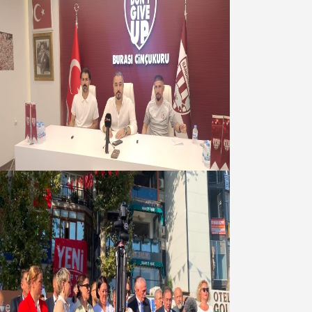
Oğuzbeyi : Transferlerde takımın
geleceğini, kulübün ekonomisini
düşündük
07 Ağustos 2026
Yeni Parti Bandırma Teşkilatı kuruldu