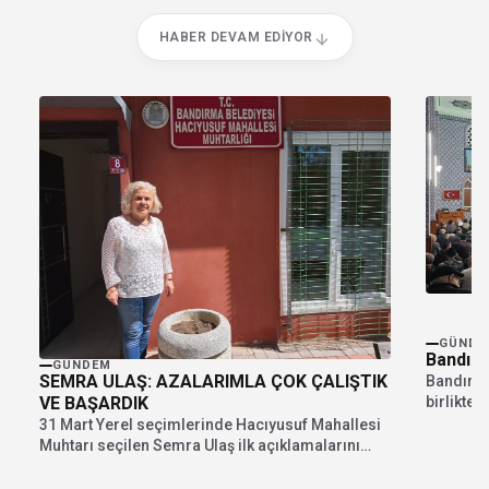
HABER DEVAM EDIYOR
GÜNDE
Bandırma
GÜNDEM
SEMRA ULAŞ: AZALARIMLA ÇOK ÇALIŞTIK
Bandırm
birlikte 
VE BAŞARDIK
en büyük 
31 Mart Yerel seçimlerinde Hacıyusuf Mahallesi
Muhtarı seçilen Semra Ulaş ilk açıklamalarını
Şehir Gazetesine...