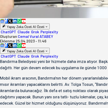
Yapay Zeka Özeti
AI Özeti
ChatGPT
Claude
Grok
Perplexity
Oluşturan
Cemal Vural ATABEY
Eklenme
25.04.2023 - 11:46
Yapay Zeka Özeti
AI Özeti
ChatGPT
Claude
Grok
Perplexity
Bandırma Belediyesi yeni bir hizmete daha imza atıyor. Ba
dağıttı. Her gün devam edecek bu uygulama ile günde 1000 ki
Mobil ikram aracının, Bandırma’nın her dönem yararlanılabil
mısır ikramları yapacaklarını belirtti. Av. Tolga Tosun, “Band
ikramlarda bulunacağız. İlk defa et satış noktası olarak piy
dağıtımı yapacak. Bunun yanı sıra tatlı- tuzlu lokmalar, çay, 
edecek. Güzel bir hizmet olduğunu düşünüyoruz. Bandırma’mız