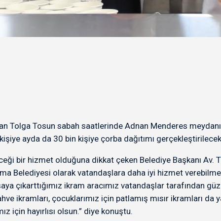
şkan Tolga Tosun sabah saatlerinde Adnan Menderes meydanın
şiye ayda da 30 bin kişiye çorba dağıtımı gerçekleştirilecek
eceği bir hizmet olduğuna dikkat çeken Belediye Başkanı Av. 
ırma Belediyesi olarak vatandaşlara daha iyi hizmet verebilmek 
asaya çıkarttığımız ikram aracımız vatandaşlar tarafından gü
kahve ikramları, çocuklarımız için patlamış mısır ikramları da
 için hayırlısı olsun.” diye konuştu.