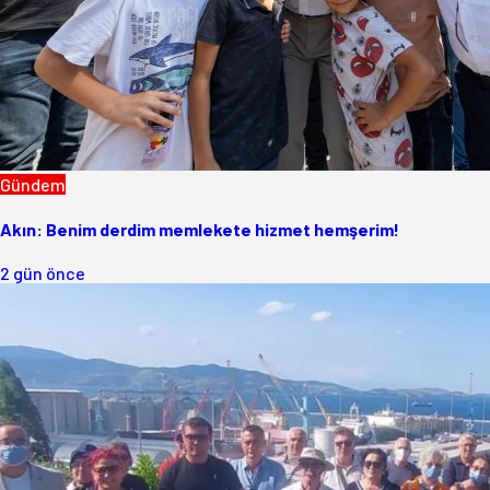
Gündem
Akın: Benim derdim memlekete hizmet hemşerim!
2 gün önce