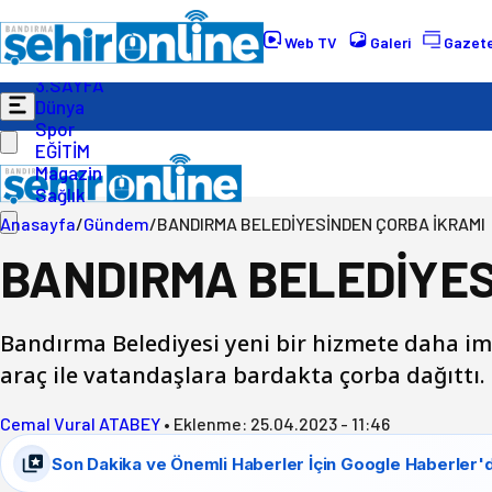
Gündem
Ekonomi
Web TV
Galeri
Gazete
Politika
3.SAYFA
Dünya
Spor
EĞİTİM
Magazin
Sağlık
Anasayfa
/
Gündem
/
BANDIRMA BELEDİYESİNDEN ÇORBA İKRAMI
BANDIRMA BELEDİYES
Bandırma Belediyesi yeni bir hizmete daha i
araç ile vatandaşlara bardakta çorba dağıtt
Cemal Vural ATABEY
•
Eklenme:
25.04.2023 - 11:46
Son Dakika ve Önemli Haberler İçin Google Haberler'd