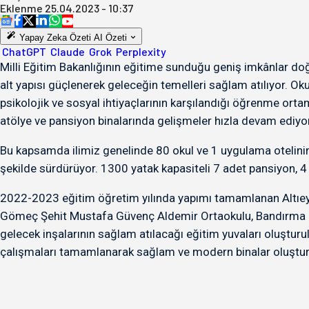
Eklenme
25.04.2023 - 10:37
Yapay Zeka Özeti
AI Özeti
ChatGPT
Claude
Grok
Perplexity
Milli Eğitim Bakanlığının eğitime sunduğu geniş imkânlar doğ
alt yapısı güçlenerek geleceğin temelleri sağlam atılıyor. Oku
psikolojik ve sosyal ihtiyaçlarının karşılandığı öğrenme orta
atölye ve pansiyon binalarında gelişmeler hızla devam ediyor
Bu kapsamda ilimiz genelinde 80 okul ve 1 uygulama otelinin 
şekilde sürdürüyor. 1300 yatak kapasiteli 7 adet pansiyon, 4 a
2022-2023 eğitim öğretim yılında yapımı tamamlanan Altıeylül
Gömeç Şehit Mustafa Güvenç Aldemir Ortaokulu, Bandırma Öze
gelecek inşalarının sağlam atılacağı eğitim yuvaları oluştur
çalışmaları tamamlanarak sağlam ve modern binalar oluştur