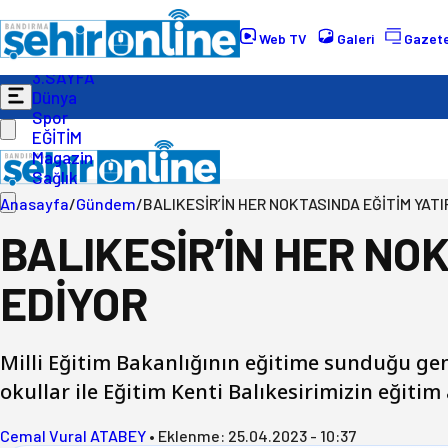
Gündem
Ekonomi
Web TV
Galeri
Gazete
Politika
3.SAYFA
Dünya
Spor
EĞİTİM
Magazin
Sağlık
Anasayfa
/
Gündem
/
BALIKESİR’İN HER NOKTASINDA EĞİTİM YATI
BALIKESİR’İN HER NO
EDİYOR
Milli Eğitim Bakanlığının eğitime sunduğu ge
okullar ile Eğitim Kenti Balıkesirimizin eğitim
Cemal Vural ATABEY
•
Eklenme:
25.04.2023 - 10:37