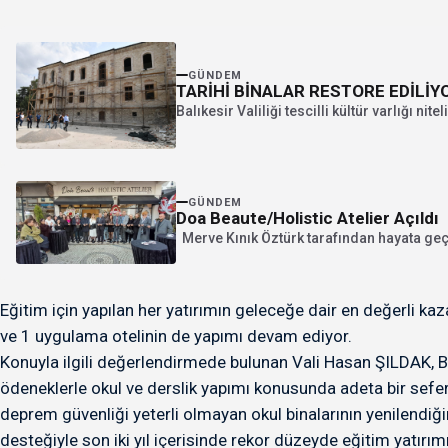
GÜNDEM
TARİHİ BİNALAR RESTORE EDİLİY
Balıkesir Valiliği tescilli kültür varlığı nit
GÜNDEM
Doa Beaute/Holistic Atelier Açıldı
Merve Kınık Öztürk tarafından hayata geçi
Eğitim için yapılan her yatırımın geleceğe dair en değerli ka
ve 1 uygulama otelinin de yapımı devam ediyor.
Konuyla ilgili değerlendirmede bulunan Vali Hasan ŞILDAK, Balı
ödeneklerle okul ve derslik yapımı konusunda adeta bir seferbe
deprem güvenliği yeterli olmayan okul binalarının yenilendiğin
desteğiyle son iki yıl içerisinde rekor düzeyde eğitim yatırım