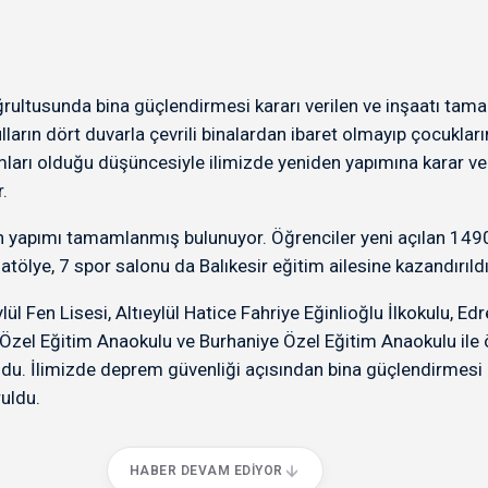
rultusunda bina güçlendirmesi kararı verilen ve inşaatı tamam
lların dört duvarla çevrili binalardan ibaret olmayıp çocukları
mları olduğu düşüncesiyle ilimizde yeniden yapımına karar ver
.
yapımı tamamlanmış bulunuyor. Öğrenciler yeni açılan 1490 de
tölye, 7 spor salonu da Balıkesir eğitim ailesine kazandırıldı
 Fen Lisesi, Altıeylül Hatice Fahriye Eğinlioğlu İlkokulu, Ed
l Eğitim Anaokulu ve Burhaniye Özel Eğitim Anaokulu ile öğr
uldu. İlimizde deprem güvenliği açısından bina güçlendirmesi 
uldu.
HABER DEVAM EDIYOR