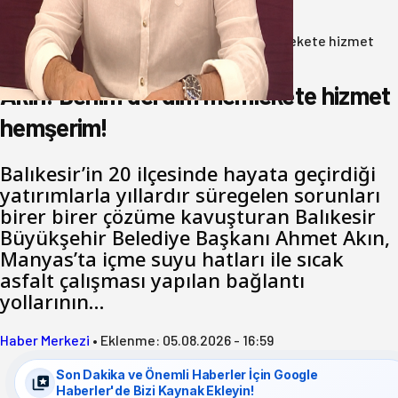
07 Ağustos 2026
Anasayfa
/
Gündem
/
Akın: Benim derdim memlekete hizmet
hemşerim!
Akın: Benim derdim memlekete hizmet
hemşerim!
Balıkesir’in 20 ilçesinde hayata geçirdiği
yatırımlarla yıllardır süregelen sorunları
birer birer çözüme kavuşturan Balıkesir
Büyükşehir Belediye Başkanı Ahmet Akın,
Manyas’ta içme suyu hatları ile sıcak
asfalt çalışması yapılan bağlantı
yollarının…
Haber Merkezi
•
Eklenme:
05.08.2026 - 16:59
Son Dakika ve Önemli Haberler İçin Google
Haberler'de Bizi Kaynak Ekleyin!