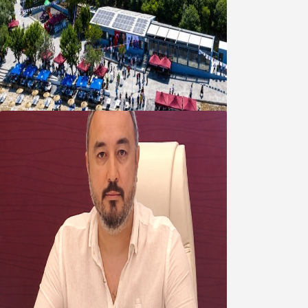
Bandırma Belediyesinden
Şirinçavuş’a hayat veren tesis
08 Ağustos 2026
Oğuzbeyi’nden Balıkesirspor
yönetimine cevap : Herkes kendine
yakışanı yapar, buluttan nem
kapmayın!