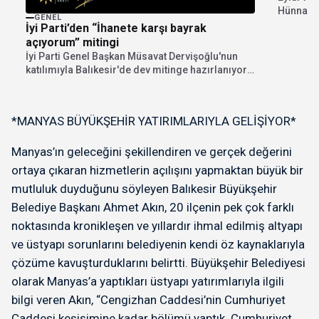
Hünnap m
GENEL
Hünnap m
İyi Parti’den “İhanete karşı bayrak
açıyorum” mitingi
İyi Parti Genel Başkan Müsavat Dervişoğlu'nun
katılımıyla Balıkesir'de dev mitinge hazırlanıyor.
"İhanete karşı bayrak...
*MANYAS BÜYÜKŞEHİR YATIRIMLARIYLA GELİŞİYOR*
Manyas’ın geleceğini şekillendiren ve gerçek değerini
ortaya çıkaran hizmetlerin açılışını yapmaktan büyük bir
mutluluk duyduğunu söyleyen Balıkesir Büyükşehir
Belediye Başkanı Ahmet Akın, 20 ilçenin pek çok farklı
noktasında kronikleşen ve yıllardır ihmal edilmiş altyapı
ve üstyapı sorunlarını belediyenin kendi öz kaynaklarıyla
çözüme kavuşturduklarını belirtti. Büyükşehir Belediyesi
olarak Manyas’a yaptıkları üstyapı yatırımlarıyla ilgili
bilgi veren Akın, “Cengizhan Caddesi’nin Cumhuriyet
Caddesi kesişimine kadar bölümü yaptık. Cumhuriyet