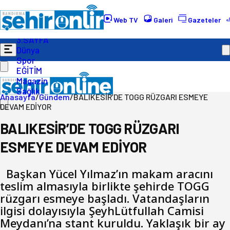
Gündem
Ekonomi
Web TV
Galeri
Gazeteler
Politika
3.SAYFA
Dünya
Spor
EĞİTİM
Magazin
Sağlık
Anasayfa
/
Gündem
/
BALIKESİR’DE TOGG RÜZGARI ESMEYE
DEVAM EDİYOR
BALIKESİR’DE TOGG RÜZGARI
ESMEYE DEVAM EDİYOR
Başkan Yücel Yılmaz’ın makam aracını
teslim almasıyla birlikte şehirde TOGG
rüzgarı esmeye başladı. Vatandaşların
ilgisi dolayısıyla ŞeyhLütfullah Camisi
Meydanı’na stant kuruldu. Yaklaşık bir ay