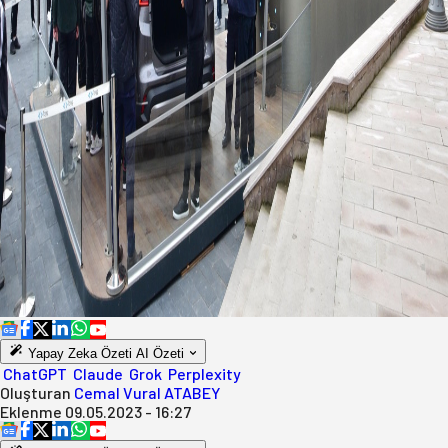
Yapay Zeka Özeti
AI Özeti
ChatGPT
Claude
Grok
Perplexity
Oluşturan
Cemal Vural ATABEY
Eklenme
09.05.2023 - 16:27