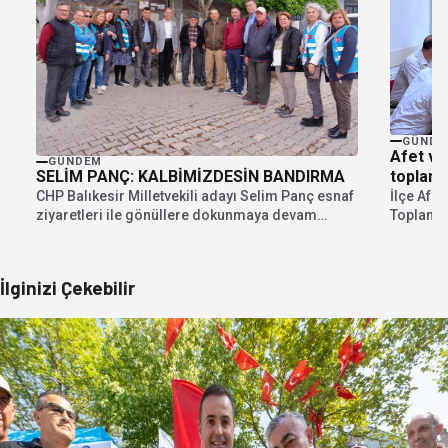
GÜNDE
Afet ve
GÜNDEM
topland
SELİM PANÇ: KALBİMİZDESİN BANDIRMA
İlçe Afe
CHP Balıkesir Milletvekili adayı Selim Panç esnaf
Toplantı
ziyaretleri ile gönüllere dokunmaya devam
başkanlığ
ediyor. Kalbimizdesin...
İlginizi Çekebilir