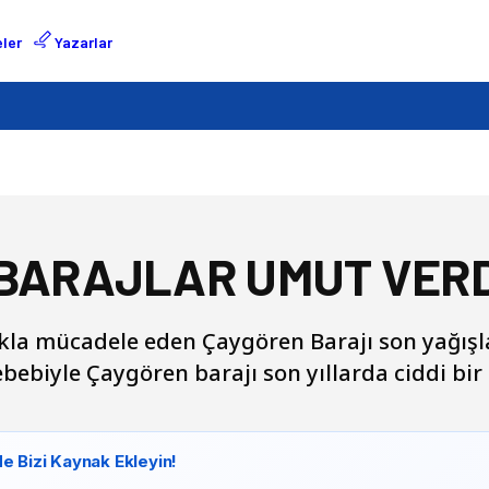
ler
Yazarlar
 BARAJLAR UMUT VERD
ıkla mücadele eden Çaygören Barajı son yağışlar
ebebiyle Çaygören barajı son yıllarda ciddi bir
e Bizi Kaynak Ekleyin!