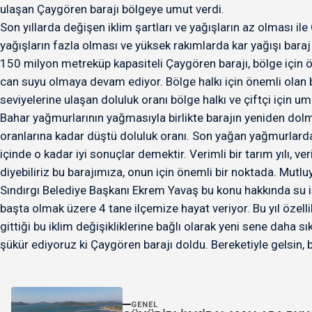
ulaşan Çaygören barajı bölgeye umut verdi.
Son yıllarda değişen iklim şartları ve yağışların az olması i
yağışların fazla olması ve yüksek rakımlarda kar yağışı baraj 
150 milyon metreküp kapasiteli Çaygören barajı, bölge için 
can suyu olmaya devam ediyor. Bölge halkı için önemli olan b
seviyelerine ulaşan doluluk oranı bölge halkı ve çiftçi için um
Bahar yağmurlarının yağmasıyla birlikte barajın yeniden dol
oranlarına kadar düştü doluluk oranı. Son yağan yağmurlarda,
içinde o kadar iyi sonuçlar demektir. Verimli bir tarım yılı, ver
diyebiliriz bu barajımıza, onun için önemli bir noktada. Mutlu
Sındırgı Belediye Başkanı Ekrem Yavaş bu konu hakkında su is
başta olmak üzere 4 tane ilçemize hayat veriyor. Bu yıl özel
gittiği bu iklim değişikliklerine bağlı olarak yeni sene daha 
şükür ediyoruz ki Çaygören barajı doldu. Bereketiyle gelsin, 
GENEL