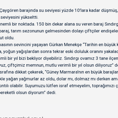
le Çaygören barajında su seviyesi yüzde 10’lara kadar düşmüş, 
seviyesini yükseltti.
önemli bir noktada. 150 bin dekar alana su veren baraj Sındı
araj, tarım sezonunun gelmesinden dolayı çiftçiler endişelen
ut oldu.
masının sevincini yaşayan Gürkan Menekşe “Tarihin en büyük k
 yoğun yağışlardan sonra tekrar eski doluluk oranını yakaladı
imli bir yıl bizi bekliyor diyebiliriz. Sındırgı ovamız 3 tane ilç
yuz, çiftçimiz memnun, mutlu verimli bir yıl olsun diliyoruz” d
rafına dikkat çekerek, “Güney Marmara’nın en büyük barajları
likle yağan yağmurlar az oldu, dolar mı, dolmaz mı derken ama
sıkıntılı olabilir. Suyumuzu lütfen israf etmeyelim, toprağımı
bereketli olsun diyorum” dedi.