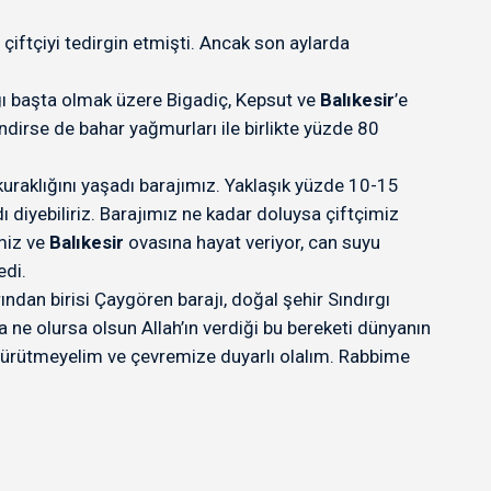
çiftçiyi tedirgin etmişti. Ancak son aylarda
rgı başta olmak üzere Bigadiç, Kepsut ve
Balıkesir
’e
dirse de bahar yağmurları ile birlikte yüzde 80
uraklığını yaşadı barajımız. Yaklaşık yüzde 10-15
 diyebiliriz. Barajımız ne kadar doluysa çiftçimiz
emiz ve
Balıkesir
ovasına hayat veriyor, can suyu
edi.
ndan birisi Çaygören barajı, doğal şehir Sındırgı
 ne olursa olsun Allah’ın verdiği bu bereketi dünyanın
zı çürütmeyelim ve çevremize duyarlı olalım. Rabbime