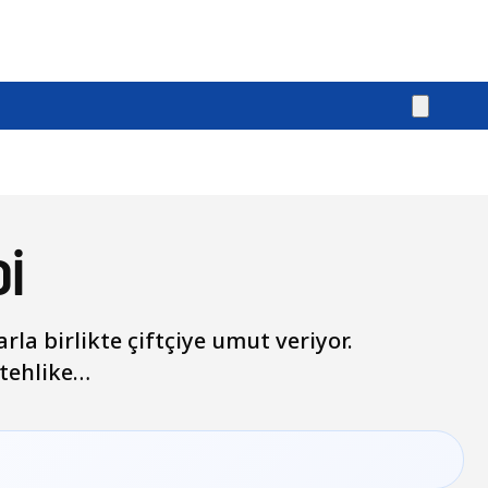
İ
la birlikte çiftçiye umut veriyor.
 tehlike…