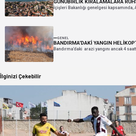
GÜNÜBİRLİK KİRALAMALARA RUHS
İçişleri Bakanlığı genelgesi kapsamında, A
GENEL
BANDIRMA’DAKİ YANGIN HELİKO
Bandırma’daki arazi yangını ancak 4 saatt
İlginizi Çekebilir