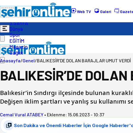
Gündem
Ekonomi
Web TV
Galeri
Gazete
Politika
3.SAYFA
Dünya
Spor
EĞİTİM
Magazin
Sağlık
Anasayfa
/
Genel
/
BALIKESİR’DE DOLAN BARAJLAR UMUT VERDİ
BALIKESİR’DE DOLAN
Balıkesir’in Sındırgı ilçesinde bulunan kurakl
Değişen iklim şartları ve yanlış su kullanımı s
Cemal Vural ATABEY
•
Eklenme:
15.06.2023 - 10:37
Son Dakika ve Önemli Haberler İçin Google Haberler'd