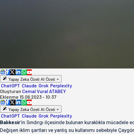
Yapay Zeka Özeti
AI Özeti
ChatGPT
Claude
Grok
Perplexity
Oluşturan
Cemal Vural ATABEY
Eklenme
15.06.2023 - 10:37
Yapay Zeka Özeti
AI Özeti
ChatGPT
Claude
Grok
Perplexity
Balıkesir
’in Sındırgı ilçesinde bulunan kuraklıkla mücadele e
Değişen iklim şartları ve yanlış su kullanımı sebebiyle Çaygör