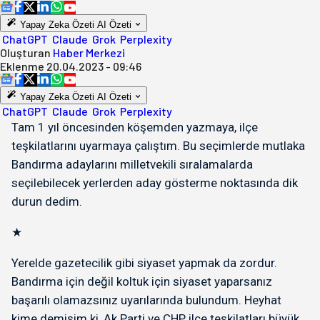
Yapay Zeka Özeti
AI Özeti
ChatGPT
Claude
Grok
Perplexity
Oluşturan
Haber Merkezi
Eklenme
20.04.2023 - 09:46
Yapay Zeka Özeti
AI Özeti
ChatGPT
Claude
Grok
Perplexity
Tam 1 yıl öncesinden köşemden yazmaya, ilçe
teşkilatlarını uyarmaya çalıştım. Bu seçimlerde mutlaka
Bandırma adaylarını milletvekili sıralamalarda
seçilebilecek yerlerden aday gösterme noktasında dik
durun dedim.
★
Yerelde gazetecilik gibi siyaset yapmak da zordur.
Bandırma için değil koltuk için siyaset yaparsanız
başarılı olamazsınız uyarılarında bulundum. Heyhat
kime demişim ki, Ak Parti ve CHP ilçe teşkilatları büyük