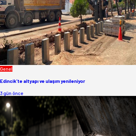
Genel
Edincik’te altyapı ve ulaşım yenileniyor
3 gün önce