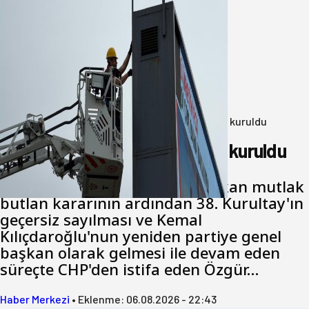
Büyükşehir Çevresel İzleme Ağını
Bandırma ile Güçlendirdi
05 Ağustos 2026
Anasayfa
/
Genel
/
Yeni Parti Bandırma Teşkilatı kuruldu
Yeni Parti Bandırma Teşkilatı kuruldu
Cumhuriyet Halk Partisi için çıkan mutlak
butlan kararının ardından 38. Kurultay'ın
geçersiz sayılması ve Kemal
Kılıçdaroğlu'nun yeniden partiye genel
başkan olarak gelmesi ile devam eden
süreçte CHP'den istifa eden Özgür…
Haber Merkezi
•
Eklenme:
06.08.2026 - 22:43