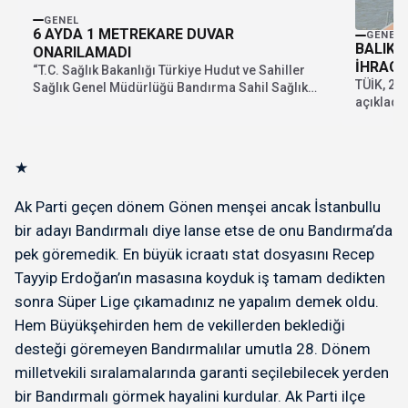
GENEL
6 AYDA 1 METREKARE DUVAR
GENEL
BALIKE
ONARILAMADI
İHRACA
“T.C. Sağlık Bakanlığı Türkiye Hudut ve Sahiller
TÜİK, 202
Sağlık Genel Müdürlüğü Bandırma Sahil Sağlık
açıkladı.
Denetleme...
yılın...
★
Ak Parti geçen dönem Gönen menşei ancak İstanbullu
bir adayı Bandırmalı diye lanse etse de onu Bandırma’da
pek göremedik. En büyük icraatı stat dosyasını Recep
Tayyip Erdoğan’ın masasına koyduk iş tamam dedikten
sonra Süper Lige çıkamadınız ne yapalım demek oldu.
Hem Büyükşehirden hem de vekillerden beklediği
desteği göremeyen Bandırmalılar umutla 28. Dönem
milletvekili sıralamalarında garanti seçilebilecek yerden
bir Bandırmalı görmek hayalini kurdular. Ak Parti ilçe