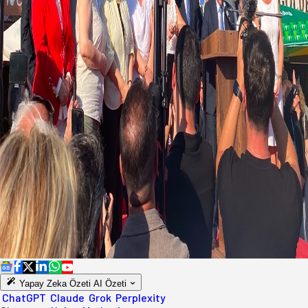
Yapay Zeka Özeti
AI Özeti
ChatGPT
Claude
Grok
Perplexity