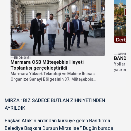
GENEL
BANDIR
EKONOMI
Marmara OSB Müteşebbis Heyeti
Yollar m
Toplantısı gerçekleştirildi
yatırımla
Marmara Yüksek Teknoloji ve Makine İhtisas
yerlerini
Organize Sanayi Bölgesinin 37. Müteşebbis
Heyet Toplantısı, Müteşebbis...
MİRZA : BİZ SADECE BUTLAN ZİHNİYETİNDEN
AYRILDIK
Başkan Atak’ın ardından kürsüye gelen Bandırma
Belediye Başkanı Dursun Mirza ise ” Bugün burada