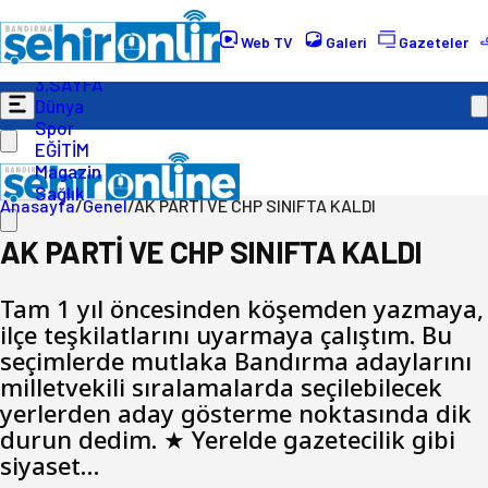
Gündem
Ekonomi
Web TV
Galeri
Gazeteler
Politika
3.SAYFA
Dünya
Spor
EĞİTİM
Magazin
Sağlık
Anasayfa
/
Genel
/
AK PARTİ VE CHP SINIFTA KALDI
AK PARTİ VE CHP SINIFTA KALDI
Tam 1 yıl öncesinden köşemden yazmaya,
ilçe teşkilatlarını uyarmaya çalıştım. Bu
seçimlerde mutlaka Bandırma adaylarını
milletvekili sıralamalarda seçilebilecek
yerlerden aday gösterme noktasında dik
durun dedim. ★ Yerelde gazetecilik gibi
siyaset…