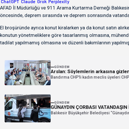
ChatGPT
Claude
Grok
Perplexity
AFAD İl Müdürlüğü ve 911 Arama Kurtarma Derneği Balıkesir B
öncesinde, deprem sırasında ve deprem sonrasında vatandaşları
El broşüründe ayrıca konut kiralarken ya da konut satın alırke
konutun yönetmeliklere göre tasarlanmış olmasına, mühendisli
tadilat yapılmamış olmasına ve düzenli bakımlarının yapılmış
GÜNDEM
Arslan: Söylemlerin arkasına gizle
Bandırma CHP'li kadın meclis üyeleri CHP i
GÜNDEM
GÜNAYDIN ÇORBASI VATANDAŞIN İÇ
Balıkesir Büyükşehir Belediyesi “Günaydın Ço