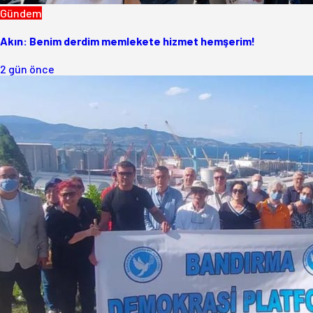
Gündem
Akın: Benim derdim memlekete hizmet hemşerim!
2 gün önce