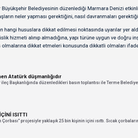
üyükşehir Belediyesinin düzenlediği Marmara Denizi etkinliği
n neler yapması gerektiğini, nasıl davranmaları gerektiği kon
n hangi hususlara dikkat edilmesi noktasında uyarılar yer aldı
k hizmeti alınıp almadığına, yapı türüne uygun ve doğru inşa
 olmalarına dikkat etmeleri konusunda dikkatli olmaları ifade
nen Atatürk düşmanlığıdır
leç Başkanlığında düzenledikleri basın toplantısı ile Terme Belediyes
İNİ ISITTI
rbası” projesiyle yaklaşık 25 bin kişinin içini ısıttı. Sıcak çorbaların