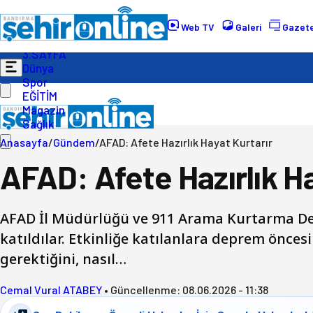
Gündem
Ekonomi
Web TV
Galeri
Gazete
Politika
3.SAYFA
Dünya
Spor
EĞİTİM
Magazin
Sağlık
Anasayfa
/
Gündem
/
AFAD: Afete Hazırlık Hayat Kurtarır
AFAD: Afete Hazırlık Ha
AFAD İl Müdürlüğü ve 911 Arama Kurtarma Der
katıldılar. Etkinliğe katılanlara deprem önc
gerektiğini, nasıl…
Cemal Vural ATABEY
•
Güncellenme:
08.06.2026 - 11:38