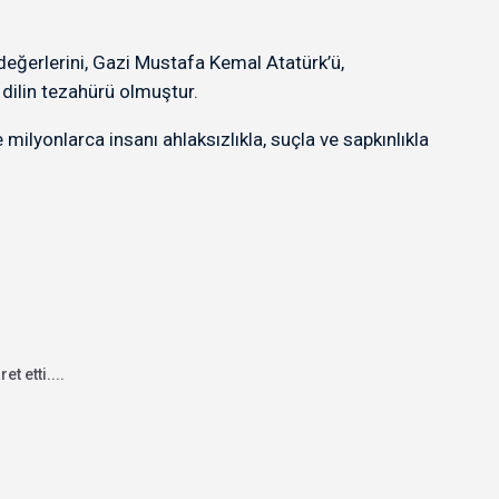
değerlerini, Gazi Mustafa Kemal Atatürk’ü,
 dilin tezahürü olmuştur.
e milyonlarca insanı ahlaksızlıkla, suçla ve sapkınlıkla
 etti....