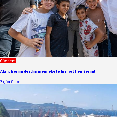
Gündem
Akın: Benim derdim memlekete hizmet hemşerim!
2 gün önce