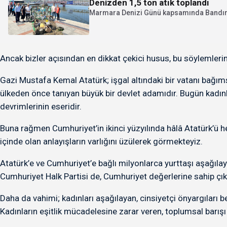
Denizden 1,5 ton atık toplandı
Marmara Denizi Günü kapsamında Bandırma
Ancak bizler açısından en dikkat çekici husus, bu söylemlerin
Gazi Mustafa Kemal Atatürk; işgal altındaki bir vatanı bağım
ülkeden önce tanıyan büyük bir devlet adamıdır. Bugün kadınl
devrimlerinin eseridir.
Buna rağmen Cumhuriyet’in ikinci yüzyılında hâlâ Atatürk’ü h
içinde olan anlayışların varlığını üzülerek görmekteyiz.
Atatürk’e ve Cumhuriyet’e bağlı milyonlarca yurttaşı aşağılaya
Cumhuriyet Halk Partisi de, Cumhuriyet değerlerine sahip çıka
Daha da vahimi; kadınları aşağılayan, cinsiyetçi önyargıları 
Kadınların eşitlik mücadelesine zarar veren, toplumsal barışı