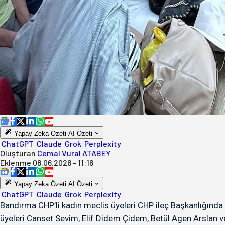
Yapay Zeka Özeti
AI Özeti
ChatGPT
Claude
Grok
Perplexity
Oluşturan
Cemal Vural ATABEY
Eklenme
08.06.2026 - 11:16
Yapay Zeka Özeti
AI Özeti
ChatGPT
Claude
Grok
Perplexity
Bandırma CHP’li kadın meclis üyeleri CHP ileç Başkanlığında d
üyeleri Canset Sevim, Elif Didem Çidem, Betül Agen Arslan v