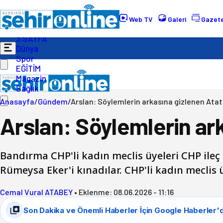
Gündem
Ekonomi
Web TV
Galeri
Gazete
Politika
3.SAYFA
Dünya
Spor
EĞİTİM
Magazin
Sağlık
Anasayfa
/
Gündem
/
Arslan: Söylemlerin arkasına gizlenen Atat
Arslan: Söylemlerin ar
Bandırma CHP'li kadın meclis üyeleri CHP ileç 
Rümeysa Eker'i kınadılar. CHP'li kadın meclis
Cemal Vural ATABEY
•
Eklenme:
08.06.2026 - 11:16
Son Dakika ve Önemli Haberler İçin Google Haberler'd