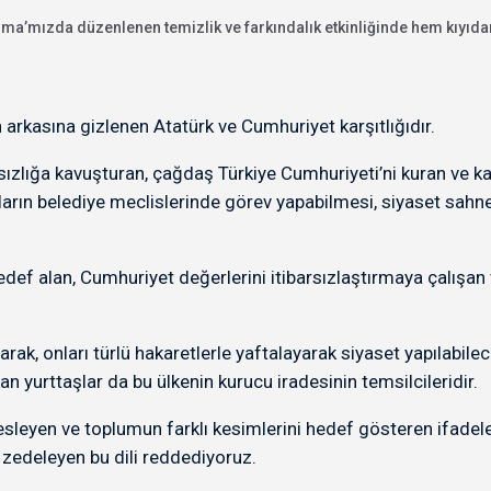
’mızda düzenlenen temizlik ve farkındalık etkinliğinde hem kıyıda
 arkasına gizlenen Atatürk ve Cumhuriyet karşıtlığıdır.
sızlığa kavuşturan, çağdaş Türkiye Cumhuriyeti’ni kuran ve k
arın belediye meclislerinde görev yapabilmesi, siyaset sahnes
edef alan, Cumhuriyet değerlerini itibarsızlaştırmaya çalışa
rak, onları türlü hakaretlerle yaftalayarak siyaset yapılabilec
n yurttaşlar da bu ülkenin kurucu iradesinin temsilcileridir.
besleyen ve toplumun farklı kesimlerini hedef gösteren ifadele
 zedeleyen bu dili reddediyoruz.