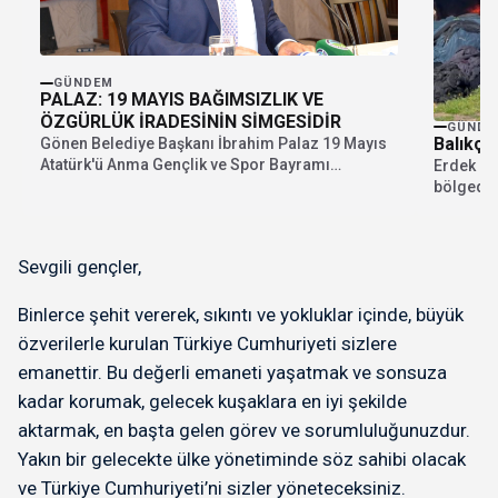
GÜNDEM
PALAZ: 19 MAYIS BAĞIMSIZLIK VE
ÖZGÜRLÜK İRADESİNİN SİMGESİDİR
GÜNDE
Balıkçı 
Gönen Belediye Başkanı İbrahim Palaz 19 Mayıs
Atatürk'ü Anma Gençlik ve Spor Bayramı
Erdek il
dolayısıyla...
bölgede 
açtı. Yang
Sevgili gençler,
Binlerce şehit vererek, sıkıntı ve yokluklar içinde, büyük
özverilerle kurulan Türkiye Cumhuriyeti sizlere
emanettir. Bu değerli emaneti yaşatmak ve sonsuza
kadar korumak, gelecek kuşaklara en iyi şekilde
aktarmak, en başta gelen görev ve sorumluluğunuzdur.
Yakın bir gelecekte ülke yönetiminde söz sahibi olacak
ve Türkiye Cumhuriyeti’ni sizler yöneteceksiniz.