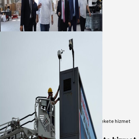
Marmara OSB Müteşebbis Heyeti
Toplantısı gerçekleştirildi
05 Ağustos 2026
Büyükşehir Çevresel İzleme Ağını
Bandırma ile Güçlendirdi
05 Ağustos 2026
Anasayfa
/
Gündem
/
Akın: Benim derdim memlekete hizmet
hemşerim!