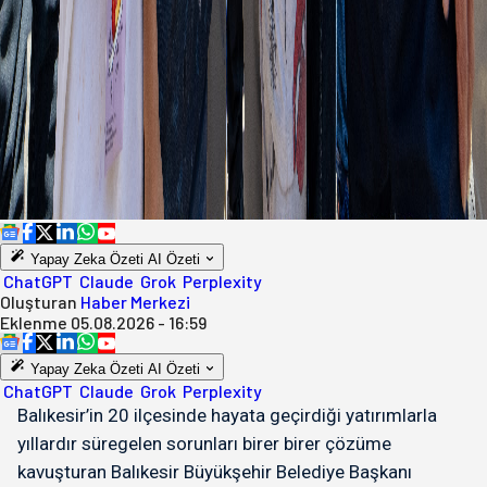
Yapay Zeka Özeti
AI Özeti
ChatGPT
Claude
Grok
Perplexity
Oluşturan
Haber Merkezi
Eklenme
05.08.2026 - 16:59
Yapay Zeka Özeti
AI Özeti
ChatGPT
Claude
Grok
Perplexity
Balıkesir’in 20 ilçesinde hayata geçirdiği yatırımlarla
yıllardır süregelen sorunları birer birer çözüme
kavuşturan Balıkesir Büyükşehir Belediye Başkanı