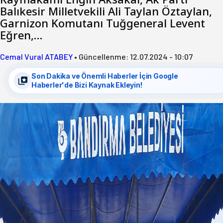
Balıkesir Milletvekili Ali Taylan Öztaylan,
Garnizon Komutanı Tuğgeneral Levent
Eğren,…
Cemal Vural ATABEY
•
Güncellenme:
12.07.2024 - 10:07
Son Dakika ve Önemli Haberler İçin Google
Haberler'de Bizi Kaynak Ekleyin!