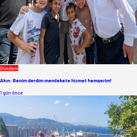
Gündem
Akın: Benim derdim memlekete hizmet hemşerim!
1 gün önce