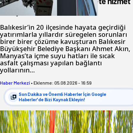
Akın: Benim derdim memlekete hizmet
hemşerim!
Balıkesir’in 20 ilçesinde hayata geçirdiği
yatırımlarla yıllardır süregelen sorunları
birer birer çözüme kavuşturan Balıkesir
Büyükşehir Belediye Başkanı Ahmet Akın,
Manyas’ta içme suyu hatları ile sıcak
asfalt çalışması yapılan bağlantı
yollarının…
Haber Merkezi
•
Eklenme:
05.08.2026 - 16:59
Son Dakika ve Önemli Haberler İçin Google
Haberler'de Bizi Kaynak Ekleyin!