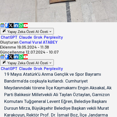
Yapay Zeka Özeti
AI Özeti
ChatGPT
Claude
Grok
Perplexity
Oluşturan
Cemal Vural ATABEY
Eklenme
19.05.2024 - 11:38
Güncellenme
12.07.2024 - 10:07
Yapay Zeka Özeti
AI Özeti
ChatGPT
Claude
Grok
Perplexity
19 Mayıs Atatürk’ü Anma Gençlik ve Spor Bayramı
Bandırma’da coşkuyla kutlandı. Cumhuriyet
Meydanındaki törene İlçe Kaymakamı Engin Aksakal, Ak
Parti Balıkesir Milletvekili Ali Taylan Öztaylan, Garnizon
Komutanı Tuğgeneral Levent Eğren, Belediye Başkanı
Dursun Mirza, Büyükşehir Belediye Başkan vekili Murat
Karakoyun, Rektör Prof. Dr. İsmail Boz, İlçe Jandarma