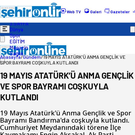
Gündem
Ekonomi
Web TV
Galeri
Gazeteler
Politika
3.SAYFA
Dünya
Spor
EĞİTİM
Magazin
Sağlık
Anasayfa
/
Gündem
/
19 MAYIS ATATÜRK’Ü ANMA GENÇLİK VE
SPOR BAYRAMI COŞKUYLA KUTLANDI
19 MAYIS ATATÜRK’Ü ANMA GENÇLİK
VE SPOR BAYRAMI COŞKUYLA
KUTLANDI
19 Mayıs Atatürk'ü Anma Gençlik ve Spor
Bayramı Bandırma'da coşkuyla kutlandı.
Cumhuriyet Meydanındaki törene İlçe
Kaymakamı Engin Aksakal, Ak Parti