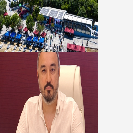
Bandırma Belediyesinden
Şirinçavuş’a hayat veren tesis
08 Ağustos 2026
Oğuzbeyi’nden Balıkesirspor
yönetimine cevap : Herkes kendine
yakışanı yapar, buluttan nem
kapmayın!