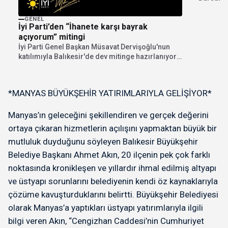
mahalles
GENEL
İyi Parti’den “İhanete karşı bayrak
açıyorum” mitingi
İyi Parti Genel Başkan Müsavat Dervişoğlu'nun
katılımıyla Balıkesir'de dev mitinge hazırlanıyor.
"İhanete karşı bayrak...
*MANYAS BÜYÜKŞEHİR YATIRIMLARIYLA GELİŞİYOR*
Manyas’ın geleceğini şekillendiren ve gerçek değerini
ortaya çıkaran hizmetlerin açılışını yapmaktan büyük bir
mutluluk duyduğunu söyleyen Balıkesir Büyükşehir
Belediye Başkanı Ahmet Akın, 20 ilçenin pek çok farklı
noktasında kronikleşen ve yıllardır ihmal edilmiş altyapı
ve üstyapı sorunlarını belediyenin kendi öz kaynaklarıyla
çözüme kavuşturduklarını belirtti. Büyükşehir Belediyesi
olarak Manyas’a yaptıkları üstyapı yatırımlarıyla ilgili
bilgi veren Akın, “Cengizhan Caddesi’nin Cumhuriyet