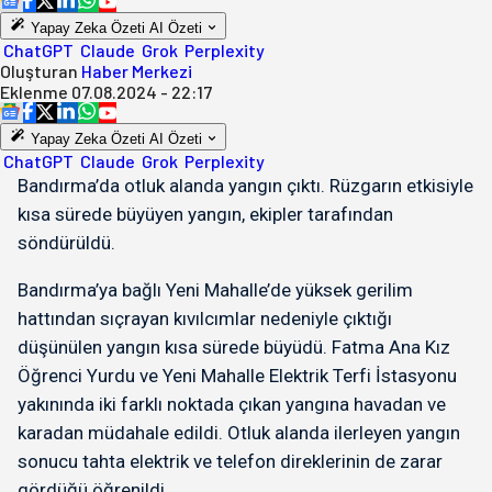
Yapay Zeka Özeti
AI Özeti
ChatGPT
Claude
Grok
Perplexity
Oluşturan
Haber Merkezi
Eklenme
07.08.2024 - 22:17
Yapay Zeka Özeti
AI Özeti
ChatGPT
Claude
Grok
Perplexity
Bandırma’da otluk alanda yangın çıktı. Rüzgarın etkisiyle
kısa sürede büyüyen yangın, ekipler tarafından
söndürüldü.
Bandırma’ya bağlı Yeni Mahalle’de yüksek gerilim
hattından sıçrayan kıvılcımlar nedeniyle çıktığı
düşünülen yangın kısa sürede büyüdü. Fatma Ana Kız
Öğrenci Yurdu ve Yeni Mahalle Elektrik Terfi İstasyonu
yakınında iki farklı noktada çıkan yangına havadan ve
karadan müdahale edildi. Otluk alanda ilerleyen yangın
sonucu tahta elektrik ve telefon direklerinin de zarar
gördüğü öğrenildi.