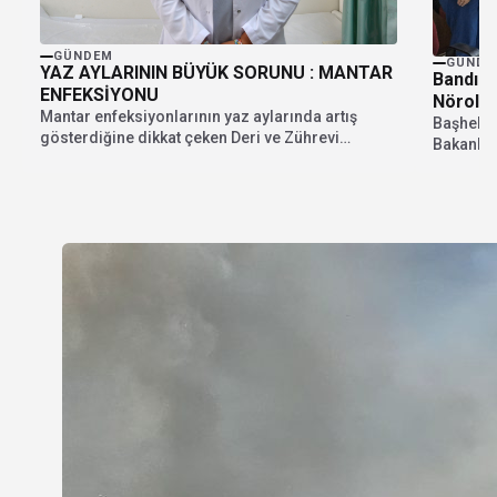
GÜNDEM
GÜNDE
YAZ AYLARININ BÜYÜK SORUNU : MANTAR
Bandırm
ENFEKSİYONU
Nöroloj
Mantar enfeksiyonlarının yaz aylarında artış
Başhekim
gösterdiğine dikkat çeken Deri ve Zührevi
Bakanlığ
Hastalıkları Uzmanı Dr....
Araştırm