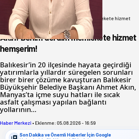
07 Ağustos 2026
Anasayfa
/
Gündem
/
Akın: Benim derdim memlekete hizmet
hemşerim!
Akın: Benim derdim memlekete hizmet
hemşerim!
Balıkesir’in 20 ilçesinde hayata geçirdiği
yatırımlarla yıllardır süregelen sorunları
birer birer çözüme kavuşturan Balıkesir
Büyükşehir Belediye Başkanı Ahmet Akın,
Manyas’ta içme suyu hatları ile sıcak
asfalt çalışması yapılan bağlantı
yollarının…
Haber Merkezi
•
Eklenme:
05.08.2026 - 16:59
Son Dakika ve Önemli Haberler İçin Google