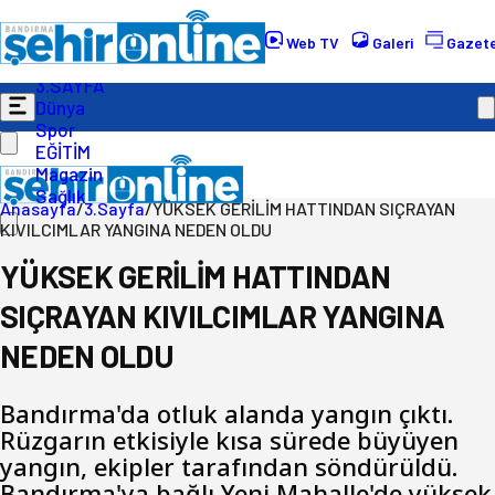
Gündem
Ekonomi
Web TV
Galeri
Gazete
Politika
3.SAYFA
Dünya
Spor
EĞİTİM
Magazin
Sağlık
Anasayfa
/
3.Sayfa
/
YÜKSEK GERİLİM HATTINDAN SIÇRAYAN
KIVILCIMLAR YANGINA NEDEN OLDU
YÜKSEK GERİLİM HATTINDAN
SIÇRAYAN KIVILCIMLAR YANGINA
NEDEN OLDU
Bandırma'da otluk alanda yangın çıktı.
Rüzgarın etkisiyle kısa sürede büyüyen
yangın, ekipler tarafından söndürüldü.
Bandırma'ya bağlı Yeni Mahalle'de yüksek