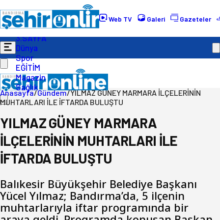
Gündem
Ekonomi
Web TV
Galeri
Gazeteler
Politika
3.SAYFA
Dünya
Spor
EĞİTİM
Magazin
Sağlık
Anasayfa
/
Gündem
/
YILMAZ GÜNEY MARMARA İLÇELERİNİN
MUHTARLARI İLE İFTARDA BULUŞTU
YILMAZ GÜNEY MARMARA
İLÇELERİNİN MUHTARLARI İLE
İFTARDA BULUŞTU
Balıkesir Büyükşehir Belediye Başkanı
Yücel Yılmaz; Bandırma’da, 5 ilçenin
muhtarlarıyla iftar programında bir
araya geldi. Programda konuşan Başkan