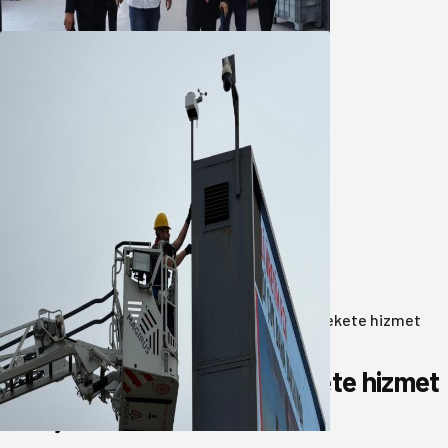
05 Ağustos 2026
Büyükşehir Çevresel İzleme Ağını
Bandırma ile Güçlendirdi
05 Ağustos 2026
Anasayfa
/
Gündem
/
Akın: Benim derdim memlekete hizmet
hemşerim!
Akın: Benim derdim memlekete hizmet
hemşerim!