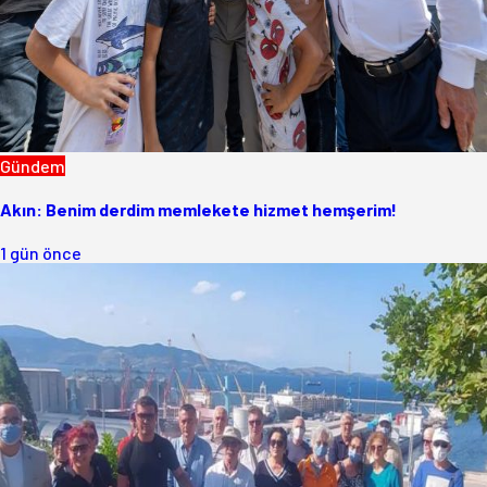
Gündem
Akın: Benim derdim memlekete hizmet hemşerim!
1 gün önce