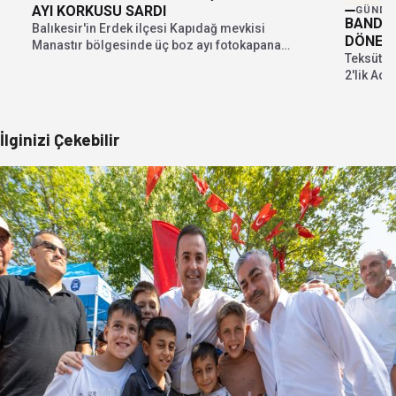
AYI KORKUSU SARDI
GÜNDE
BANDIR
Balıkesir'in Erdek ilçesi Kapıdağ mevkisi
DÖNEMİ
Manastır bölgesinde üç boz ayı fotokapana
Teksüt B
takıldı. Kapıdağ Yarımadası'ndaki...
2'lik Ad
Direktör 
İlginizi Çekebilir