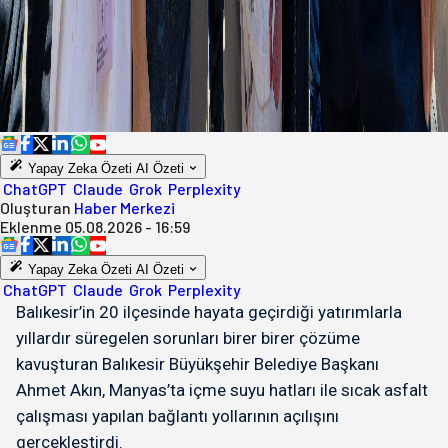
Yapay Zeka Özeti
AI Özeti
ChatGPT
Claude
Grok
Perplexity
Oluşturan
Haber Merkezi
Eklenme
05.08.2026 - 16:59
Yapay Zeka Özeti
AI Özeti
ChatGPT
Claude
Grok
Perplexity
Balıkesir’in 20 ilçesinde hayata geçirdiği yatırımlarla
yıllardır süregelen sorunları birer birer çözüme
kavuşturan Balıkesir Büyükşehir Belediye Başkanı
Ahmet Akın, Manyas’ta içme suyu hatları ile sıcak asfalt
çalışması yapılan bağlantı yollarının açılışını
gerçekleştirdi.