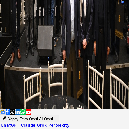
Yapay Zeka Özeti
AI Özeti
ChatGPT
Claude
Grok
Perplexity