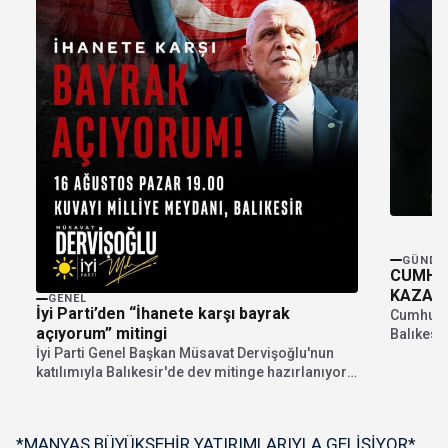
GÜNDE
CUMHUR
KAZASI
GENEL
İyi Parti’den “İhanete karşı bayrak
Cumhurba
açıyorum” mitingi
Balıkesi
öğrencile
İyi Parti Genel Başkan Müsavat Dervişoğlu'nun
katılımıyla Balıkesir'de dev mitinge hazırlanıyor.
"İhanete karşı bayrak...
*MANYAS BÜYÜKŞEHİR YATIRIMLARIYLA GELİŞİYOR*