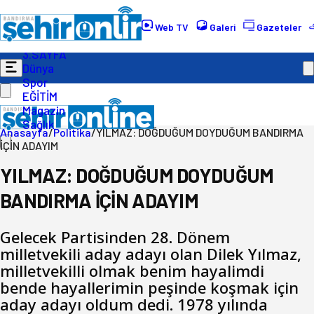
Gündem
Ekonomi
Web TV
Galeri
Gazeteler
Politika
3.SAYFA
Dünya
Spor
EĞİTİM
Magazin
Sağlık
Anasayfa
/
Politika
/
YILMAZ: DOĞDUĞUM DOYDUĞUM BANDIRMA
İÇİN ADAYIM
YILMAZ: DOĞDUĞUM DOYDUĞUM
BANDIRMA İÇİN ADAYIM
Gelecek Partisinden 28. Dönem
milletvekili aday adayı olan Dilek Yılmaz,
milletvekilli olmak benim hayalimdi
bende hayallerimin peşinde koşmak için
aday adayı oldum dedi. 1978 yılında