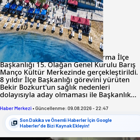
Şirinçavuş’a hayat veren tesis
08 Ağustos 2026
Anasayfa
/
Genel
/
MHP’de Algül Dönemi başladı
MHP’de Algül Dönemi başladı
Milliyetçi Hareket Partisi Bandırma İlçe
Başkanlığı 15. Olağan Genel Kurulu Barış
Manço Kültür Merkezinde gerçekleştirildi.
8 yıldır İlçe Başkanlığı görevini yürüten
Bekir Bozkurt'un sağlık nedenleri
dolayısıyla aday olmaması ile Başkanlık…
Haber Merkezi
•
Güncellenme:
09.08.2026 - 22:47
Son Dakika ve Önemli Haberler İçin Google
Haberler'de Bizi Kaynak Ekleyin!