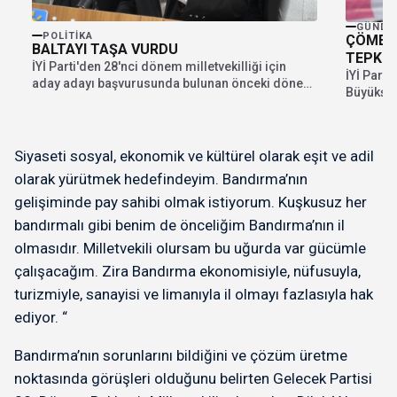
GÜNDE
POLITIKA
ÇÖMEZ’
BALTAYI TAŞA VURDU
TEPKİ!
İYİ Parti'den 28'nci dönem milletvekilliği için
İYİ Parti 
aday adayı başvurusunda bulunan önceki dönem
Büyükşehi
İl Başkanı...
Siyaseti sosyal, ekonomik ve kültürel olarak eşit ve adil
olarak yürütmek hedefindeyim. Bandırma’nın
gelişiminde pay sahibi olmak istiyorum. Kuşkusuz her
bandırmalı gibi benim de önceliğim Bandırma’nın il
olmasıdır. Milletvekili olursam bu uğurda var gücümle
çalışacağım. Zira Bandırma ekonomisiyle, nüfusuyla,
turizmiyle, sanayisi ve limanıyla il olmayı fazlasıyla hak
ediyor. “
Bandırma’nın sorunlarını bildiğini ve çözüm üretme
noktasında görüşleri olduğunu belirten Gelecek Partisi