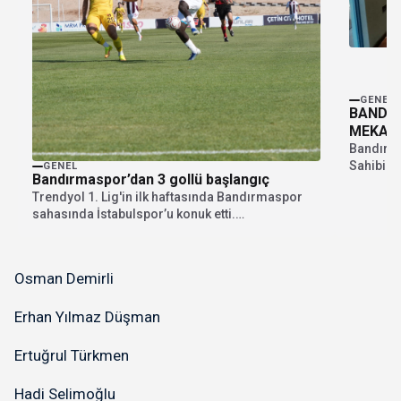
GENEL
BANDIR
MEKAN
Bandırma
Sahibi O
GENEL
Bandırmaspor’dan 3 gollü başlangıç
Trendyol 1. Lig'in ilk haftasında Bandırmaspor
sahasında İstabulspor’u konuk etti.
Bandırmaspor kendi sahasında 3-0...
Osman Demirli
Erhan Yılmaz Düşman
Ertuğrul Türkmen
Hadi Selimoğlu