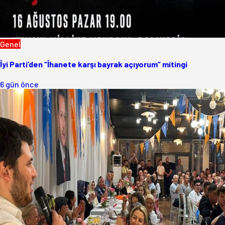
Genel
İyi Parti’den “İhanete karşı bayrak açıyorum” mitingi
6 gün önce