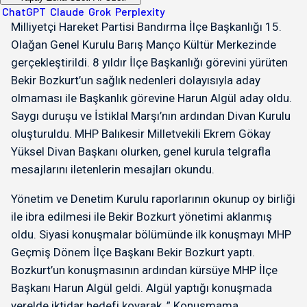
ChatGPT
Claude
Grok
Perplexity
Milliyetçi Hareket Partisi Bandırma İlçe Başkanlığı 15.
Olağan Genel Kurulu Barış Manço Kültür Merkezinde
gerçekleştirildi. 8 yıldır İlçe Başkanlığı görevini yürüten
Bekir Bozkurt’un sağlık nedenleri dolayısıyla aday
olmaması ile Başkanlık görevine Harun Algül aday oldu.
Saygı duruşu ve İstiklal Marşı’nın ardından Divan Kurulu
oluşturuldu. MHP Balıkesir Milletvekili Ekrem Gökay
Yüksel Divan Başkanı olurken, genel kurula telgrafla
mesajlarını iletenlerin mesajları okundu.
Yönetim ve Denetim Kurulu raporlarının okunup oy birliği
ile ibra edilmesi ile Bekir Bozkurt yönetimi aklanmış
oldu. Siyasi konuşmalar bölümünde ilk konuşmayı MHP
Geçmiş Dönem İlçe Başkanı Bekir Bozkurt yaptı.
Bozkurt’un konuşmasının ardından kürsüye MHP İlçe
Başkanı Harun Algül geldi. Algül yaptığı konuşmada
yerelde iktidar hedefi koyarak, ” Konuşmama