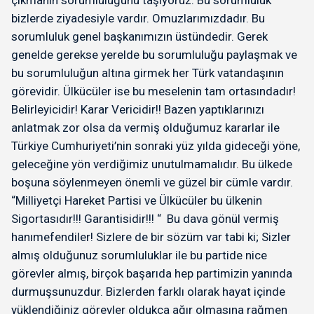
çıkmanın sorumluluğunu taşıyoruz. Bu sorumluluk
bizlerde ziyadesiyle vardır. Omuzlarımızdadır. Bu
sorumluluk genel başkanımızın üstündedir. Gerek
genelde gerekse yerelde bu sorumluluğu paylaşmak ve
bu sorumluluğun altına girmek her Türk vatandaşının
görevidir. Ülkücüler ise bu meselenin tam ortasındadır!
Belirleyicidir! Karar Vericidir!! Bazen yaptıklarınızı
anlatmak zor olsa da vermiş olduğumuz kararlar ile
Türkiye Cumhuriyeti’nin sonraki yüz yılda gideceği yöne,
geleceğine yön verdiğimiz unutulmamalıdır. Bu ülkede
boşuna söylenmeyen önemli ve güzel bir cümle vardır.
“Milliyetçi Hareket Partisi ve Ülkücüler bu ülkenin
Sigortasıdır!!! Garantisidir!!! “ Bu dava gönül vermiş
hanımefendiler! Sizlere de bir sözüm var tabi ki; Sizler
almış olduğunuz sorumluluklar ile bu partide nice
görevler almış, birçok başarıda hep partimizin yanında
durmuşsunuzdur. Bizlerden farklı olarak hayat içinde
yüklendiğiniz görevler oldukça ağır olmasına rağmen