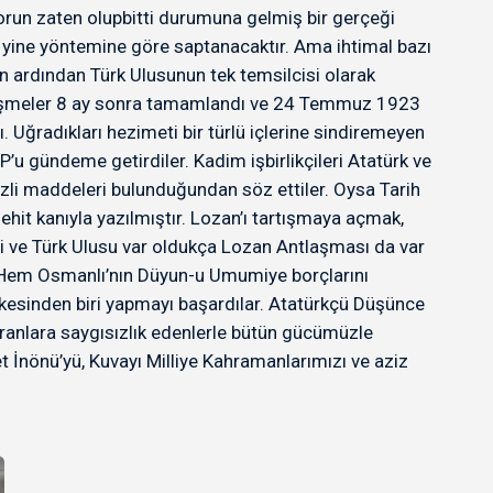
Sorun zaten olupbitti durumuna gelmiş bir gerçeği
ek yine yöntemine göre saptanacaktır. Ama ihtimal bazı
in ardından Türk Ulusunun tek temsilcisi olarak
görüşmeler 8 ay sonra tamamlandı ve 24 Temmuz 1923
 Uğradıkları hezimeti bir türlü içlerine sindiremeyen
P’u gündeme getirdiler. Kadim işbirlikçileri Atatürk ve
 gizli maddeleri bulunduğundan söz ettiler. Oysa Tarih
hit kanıyla yazılmıştır. Lozan’ı tartışmaya açmak,
i ve Türk Ulusu var oldukça Lozan Antlaşması da var
ler. Hem Osmanlı’nın Düyun-u Umumiye borçlarını
lkesinden biri yapmayı başardılar. Atatürkçü Düşünce
ranlara saygısızlık edenlerle bütün gücümüzle
İnönü’yü, Kuvayı Milliye Kahramanlarımızı ve aziz