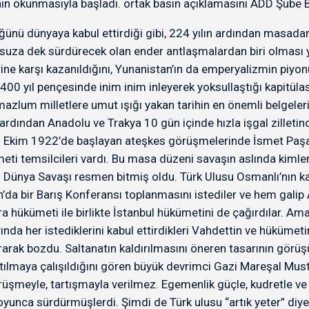
’nın okunmasıyla başladı. ortak basın açıklamasını ADD Şube 
ğünü dünyaya kabul ettirdiği gibi, 224 yılın ardından masadan
suza dek sürdürecek olan ender antlaşmalardan biri olması y
rine karşı kazanıldığını, Yunanistan’ın da emperyalizmin piy
 400 yıl pençesinde inim inim inleyerek yoksullaştığı kapitü
azlum milletlere umut ışığı yakan tarihin en önemli belgeler
 ardından Anadolu ve Trakya 10 gün içinde hızla işgal zilleti
 3 Ekim 1922’de başlayan ateşkes görüşmelerinde İsmet Paşa’n
ti temsilcileri vardı. Bu masa düzeni savaşın aslında kimler 
ünya Savaşı resmen bitmiş oldu. Türk Ulusu Osmanlı’nın kab
Lozan’da bir Barış Konferansı toplanmasını istediler ve hem gal
hükümeti ile birlikte İstanbul hükümetini de çağırdılar. Ama 
rında her istediklerini kabul ettirdikleri Vahdettin ve hüküm
rarak bozdu. Saltanatın kaldırılmasını öneren tasarının görü
yaratılmaya çalışıldığını gören büyük devrimci Gazi Mareşal Mu
örüşmeyle, tartışmayla verilmez. Egemenlik güçle, kudretle ve
oyunca sürdürmüşlerdi. Şimdi de Türk ulusu “artık yeter” diye