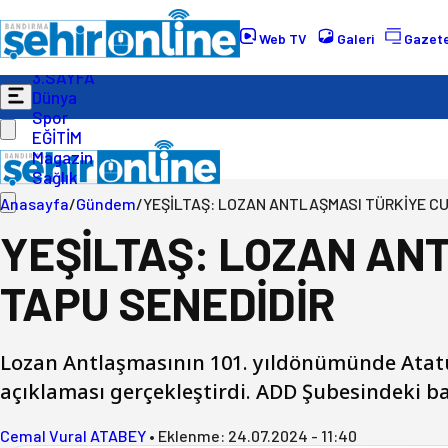
Gündem
Ekonomi
Web TV
Galeri
Gazete
Politika
3.SAYFA
Dünya
Spor
EĞİTİM
Magazin
Sağlık
Anasayfa
/
Gündem
/
YEŞİLTAŞ: LOZAN ANTLAŞMASI TÜRKİYE CU
YEŞİLTAŞ: LOZAN AN
TAPU SENEDİDİR
Lozan Antlaşmasının 101. yıldönümünde Atatü
açıklaması gerçekleştirdi. ADD Şubesindeki ba
Cemal Vural ATABEY
•
Eklenme:
24.07.2024 - 11:40