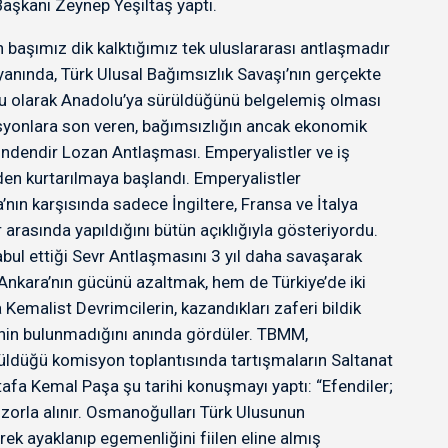
Başkanı Zeynep Yeşiltaş yaptı.
 başımız dik kalktığımız tek uluslararası antlaşmadır
anında, Türk Ulusal Bağımsızlık Savaşı’nın gerçekte
onu olarak Anadolu’ya sürüldüğünü belgelemiş olması
lasyonlara son veren, bağımsızlığın ancak ekonomik
indendir Lozan Antlaşması. Emperyalistler ve iş
nden kurtarılmaya başlandı. Emperyalistler
ın karşısında sadece İngiltere, Fransa ve İtalya
arasında yapıldığını bütün açıklığıyla gösteriyordu.
ul ettiği Sevr Antlaşmasını 3 yıl daha savaşarak
ip Ankara’nın gücünü azaltmak, hem de Türkiye’de iki
Kemalist Devrimcilerin, kazandıkları zaferi bildik
etinin bulunmadığını anında gördüler. TBMM,
şüldüğü komisyon toplantısında tartışmaların Saltanat
stafa Kemal Paşa şu tarihi konuşmayı yaptı: “Efendiler;
 zorla alınır. Osmanoğulları Türk Ulusunun
rek ayaklanıp egemenliğini fiilen eline almış