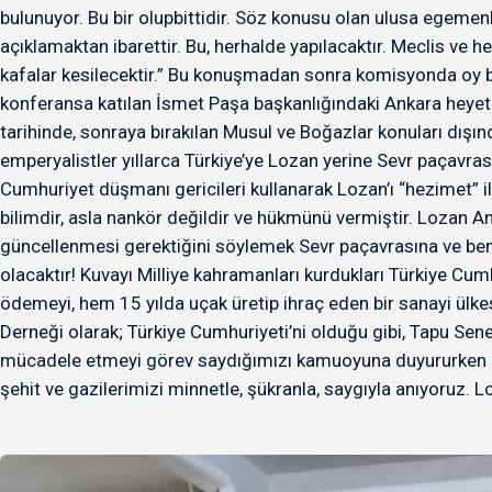
bulunuyor. Bu bir olupbittidir. Söz konusu olan ulusa egemen
açıklamaktan ibarettir. Bu, herhalde yapılacaktır. Meclis ve
kafalar kesilecektir.” Bu konuşmadan sonra komisyonda oy bir
konferansa katılan İsmet Paşa başkanlığındaki Ankara heyet
tarihinde, sonraya bırakılan Musul ve Boğazlar konuları dışın
emperyalistler yıllarca Türkiye’ye Lozan yerine Sevr paçavrası
Cumhuriyet düşmanı gericileri kullanarak Lozan’ı “hezimet” ila
bilimdir, asla nankör değildir ve hükmünü vermiştir. Lozan An
güncellenmesi gerektiğini söylemek Sevr paçavrasına ve ben
olacaktır! Kuvayı Milliye kahramanları kurdukları Türkiye Cumh
ödemeyi, hem 15 yılda uçak üretip ihraç eden bir sanayi ülke
Derneği olarak; Türkiye Cumhuriyeti’ni olduğu gibi, Tapu Se
mücadele etmeyi görev saydığımızı kamuoyuna duyururken değ
şehit ve gazilerimizi minnetle, şükranla, saygıyla anıyoruz. L