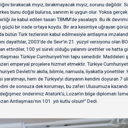
liğini bırakacak mıyız, bırakmayacak mıyız, sorunu değildir. 
 herkes bunu doğal bulursa, sanırım ki uygun olur. Yoksa gerç
liği ile kabul edilen tasarı TBMM’de yasalaştı. Bu ilk devrim
i güçlü bir irade ortaya koydu. Bir ara kesintiye uğrayan 
da bütün Türk tezlerinin kabul edilmesiyle antlaşma imzalandı.
nı dayattılar, 2003’de de Sevr’in 21. yüzyıl versiyonu olan BO
n ettirdiler, 100 yıl süreli olduğu yalanını ürettiler ve hatta
tlaşması Türkiye Cumhuriyeti’nin tapu senedidir. Maddeleri şe
zeri emperyal projelere hizmet etmektir. Türkiye Cumhuriyet
uriyeti Devleti’ni akılla, bilimle, namusla, liyakatla yönetti
si yaratmayı, hem de Türkiye’yi dünyanın kendini doyuran 7 ü
nedini de sonsuza dek korumayı, bu zaferi Ulusumuza kazandı
işmez önderimiz Atatürk’ü, Lozan’ın bilge diplomatı İsmet 
ozan Antlaşması’nın 101. yılı kutlu olsun!” Dedi.