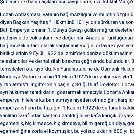
Şubesindeki basın açıklaması saygı duruşu ve İstiklal Marşı
Lozan Antlaşması; vatanın bağımsızlığını ve milletin özgürlü
diyen Başkan Yeşiltaş ” Hükmünü 101 yıldır sürdüren ve son
Batı Emperyalizminin 1. Dünya Savaşı galibi mağrur devletle
nedeniyle de çok anlamlı ve değerlidir. Anadolu Türklüğünün
bağımsızlıkla tam olarak sağlanabileceğini ortaya koyan ve m
birlikçilerinin 9 Eylül 1922’de İzmir’den denize dökülmesinin
telaşlandılar ve derhal silah bırakma çağrısında bulundular.
temsilcileri oturuyordu. Ne Yunanistan, ne de Osmanlı Hüküme
Mudanya Mütarekesi’nin 11 Ekim 1922’de imzalanmasıyla 1. D
yırtıp atmıştı. İngiltere’nin başını çektiği İtilaf Devletleri 
ayrı hükümet tanıdıklarını göstermek amacıyla Lozan’a Ankara 
emperyal hilelere kurban etmeye niyetleri olmadığını, karşıla
emperyalistlerin bu tuzağını 1 Kasım 1922’de saltanatı kaldı
yanlıları tarafından kasten uzatıldığını ve kafa karışıklığı 
egemenlik, hiç kimsece, hiç kimseye, bilim gereğidir diye, g
egemenliğine zorla el koymuşlar, bu yolsuzluklarını 600 yıl b