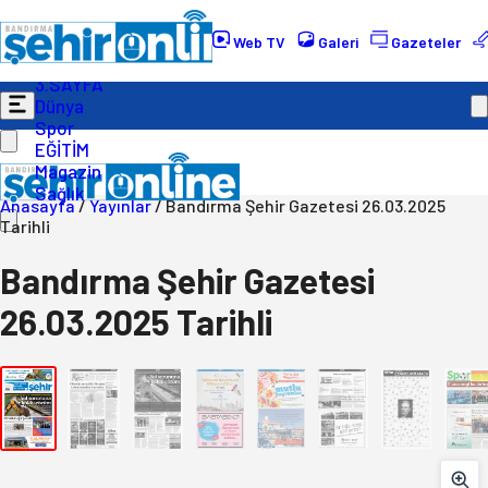
Gündem
Ekonomi
Web TV
Galeri
Gazeteler
Politika
3.SAYFA
Dünya
Spor
EĞİTİM
Magazin
Sağlık
Anasayfa
/
Yayınlar
/
Bandırma Şehir Gazetesi 26.03.2025
Tarihli
Bandırma Şehir Gazetesi
26.03.2025 Tarihli