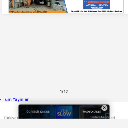
1
/
12
‹ Tüm Yayınlar
×
Türkiye'nin yeni haber teması MOZWP ile tanışın! Üstün özellikleri,
gelişmiş modül yapısı, tasarlanabilir sayfa yapıları ve kusursuz hızlı