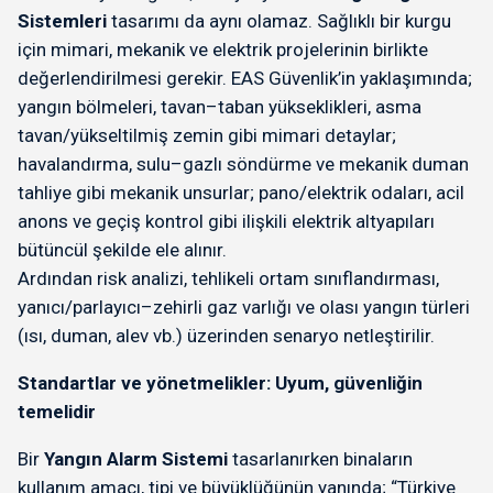
Sistemleri
tasarımı da aynı olamaz. Sağlıklı bir kurgu
için mimari, mekanik ve elektrik projelerinin birlikte
değerlendirilmesi gerekir. EAS Güvenlik’in yaklaşımında;
yangın bölmeleri, tavan–taban yükseklikleri, asma
tavan/yükseltilmiş zemin gibi mimari detaylar;
havalandırma, sulu–gazlı söndürme ve mekanik duman
tahliye gibi mekanik unsurlar; pano/elektrik odaları, acil
anons ve geçiş kontrol gibi ilişkili elektrik altyapıları
bütüncül şekilde ele alınır.
Ardından risk analizi, tehlikeli ortam sınıflandırması,
yanıcı/parlayıcı–zehirli gaz varlığı ve olası yangın türleri
(ısı, duman, alev vb.) üzerinden senaryo netleştirilir.
Standartlar ve yönetmelikler: Uyum, güvenliğin
temelidir
Bir
Yangın Alarm Sistemi
tasarlanırken binaların
kullanım amacı, tipi ve büyüklüğünün yanında; “Türkiye