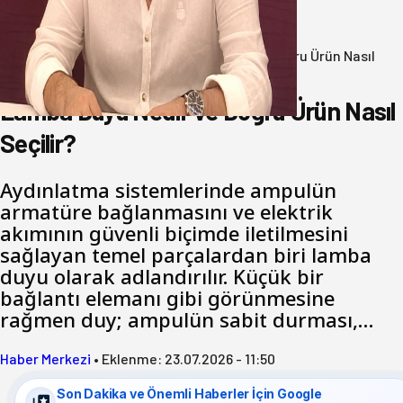
07 Ağustos 2026
Anasayfa
/
Teknoloji
/
Lamba Duyu Nedir ve Doğru Ürün Nasıl
Seçilir?
Lamba Duyu Nedir ve Doğru Ürün Nasıl
Seçilir?
Aydınlatma sistemlerinde ampulün
armatüre bağlanmasını ve elektrik
akımının güvenli biçimde iletilmesini
sağlayan temel parçalardan biri lamba
duyu olarak adlandırılır. Küçük bir
bağlantı elemanı gibi görünmesine
rağmen duy; ampulün sabit durması,…
Haber Merkezi
•
Eklenme:
23.07.2026 - 11:50
Son Dakika ve Önemli Haberler İçin Google