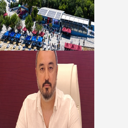
Bandırma Belediyesinden
Şirinçavuş’a hayat veren tesis
08 Ağustos 2026
Oğuzbeyi’nden Balıkesirspor
yönetimine cevap : Herkes kendine
yakışanı yapar, buluttan nem
kapmayın!