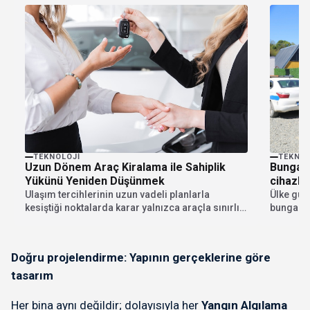
TEKNOLOJI
TEKNOL
Uzun Dönem Araç Kiralama ile Sahiplik
Bungalo
Yükünü Yeniden Düşünmek
cihazla
geliyor
Ulaşım tercihlerinin uzun vadeli planlarla
Ülke gün
kesiştiği noktalarda karar yalnızca araçla sınırlı
bungalov
kalmaz; zaman, bütçe...
Sapanca'
Doğru projelendirme: Yapının gerçeklerine göre
tasarım
Her bina aynı değildir; dolayısıyla her
Yangın Algılama