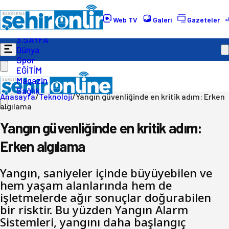
Gündem
Ekonomi
Web TV
Galeri
Gazeteler
Politika
3.SAYFA
Dünya
Spor
EĞİTİM
Magazin
Sağlık
Anasayfa
/
Teknoloji
/
Yangın güvenliğinde en kritik adım: Erken
algılama
Yangın güvenliğinde en kritik adım:
Erken algılama
Yangın, saniyeler içinde büyüyebilen ve
hem yaşam alanlarında hem de
işletmelerde ağır sonuçlar doğurabilen
bir risktir. Bu yüzden Yangın Alarm
Sistemleri, yangını daha başlangıç